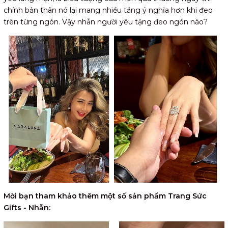
(Thương hiệu Cara Luna)
chính bản thân nó lại mang nhiều tầng ý nghĩa hơn khi đeo
3. Nhẫn Bạc 925 Đính Đá Bezel Classic - Timeless
trên từng ngón. Vậy nhẫn người yêu tặng đeo ngón nào?
(Thương hiệu Cara Luna)
4. Nhẫn Bạc 925 Hình Lá Nguyệt Quế - BR30
(Thương hiệu Cara Luna)
Gợi ý 4 mẫu nhẫn bạc tặng bạn Trai chất lượng, đẹp mắt
1. Nhẫn Bạc 925 Freesize Tình Yêu Cho Nam - True
Love (Thương hiệu Cara Luna)
2. Nhẫn Bạc 925 Freesize Đính Đá Tình Yêu Cho
Nam - Symbols Of Love (Thương hiệu Cara Luna)
3. Nhẫn Bạc 925 Trơn Bản Lớn - Bangle Ring
(Thương hiệu Cara Luna)
4. Nhẫn Bạc 925 Mặt Chữ Nhật Trơn Signet Ring
(Thương hiệu Cara Luna)
Lời kết
Mời bạn tham khảo thêm một số sản phẩm Trang Sức
Gifts - Nhẫn: