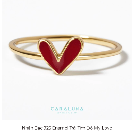
Nhẫn Bạc 925 Enamel Trái Tim Đỏ My Love