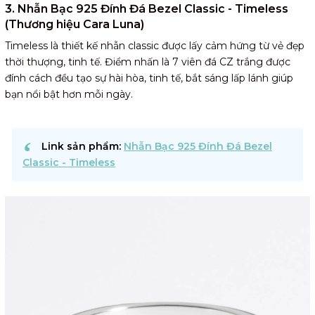
3. Nhẫn Bạc 925 Đính Đá Bezel Classic - Timeless
(Thương hiệu Cara Luna)
Timeless là thiết kế nhẫn classic được lấy cảm hứng từ vẻ đẹp
thời thượng, tinh tế. Điểm nhấn là 7 viên đá CZ trắng được
đính cách đều tạo sự hài hòa, tinh tế, bắt sáng lấp lánh giúp
bạn nổi bật hơn mỗi ngày.
Link sản phẩm:
Nhẫn Bạc 925 Đính Đá Bezel
Classic - Timeless