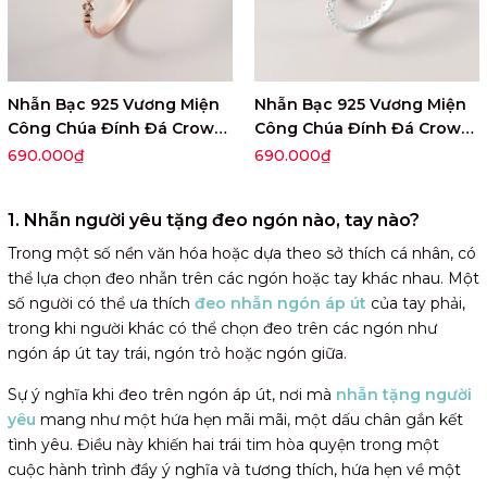
Nhẫn Bạc 925 Hình Trái Tim
Nhẫn Bạc 925 Bướm Đính
Nhỏ Viền Bèo Nhún - Tiny
Đá Dainty Butterfly - VSR03
Heart - VCR21
690.000₫
690.000₫
1. Nhẫn người yêu tặng đeo ngón nào, tay nào?
Trong một số nền văn hóa hoặc dựa theo sở thích cá nhân, có
thể lựa chọn đeo nhẫn trên các ngón hoặc tay khác nhau. Một
số người có thể ưa thích
đeo nhẫn ngón áp út
của tay phải,
trong khi người khác có thể chọn đeo trên các ngón như
ngón áp út tay trái, ngón trỏ hoặc ngón giữa.
Sự ý nghĩa khi đeo trên ngón áp út, nơi mà
nhẫn tặng người
yêu
mang như một hứa hẹn mãi mãi, một dấu chân gắn kết
tình yêu. Điều này khiến hai trái tim hòa quyện trong một
cuộc hành trình đầy ý nghĩa và tương thích, hứa hẹn về một