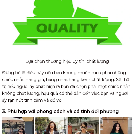
Lựa chọn thương hiệu uy tín, chất lượng
Đừng bỏ lỡ điều này nếu bạn không muốn mua phải những
chiếc nhẫn hàng giả, hàng nhái, hàng kém chất lượng. Sẽ thật
tệ nếu người ấy phát hiện ra bạn đã chọn phải một chiếc nhẫn
không chất lượng, hậu quả có thể dẫn đến việc bạn và người
ấy rạn nứt tình cảm và đổ vỡ.
3. Phù hợp với phong cách và cá tính đối phương