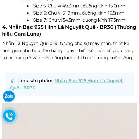
Size 5: Chu vi 49.3mm, đường kính 15.6mm
Size 6: Chu vi 51.9mm, đường kính 16.5mm
Size 7: Chu vi 54.5mm, đường kính 17.3mm
4. Nhẫn Bạc 925 Hình Lá Nguyệt Quế - BR30 (Thương
hiệu Cara Luna)
Nhẫn Lá Nguyệt Quế biểu tượng cho sự may mắn, thiết kế
tinh giản phù hợp đeo hàng ngày. Thiết kế nhẫn sẽ giúp nàng
tự tin, rạng rỡ và nhiều năng lượng tích cực trong cuộc sống.
Link sản phẩm:
Nhẫn Bạc 925 Hình Lá Nguyệt
Quế - BR30