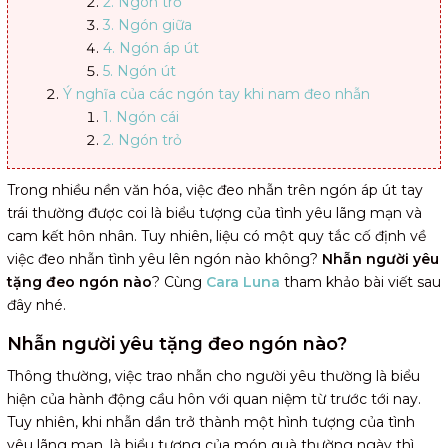
2. Ngón trỏ
3. Ngón giữa
4. Ngón áp út
5. Ngón út
Ý nghĩa của các ngón tay khi nam đeo nhẫn
1. Ngón cái
2. Ngón trỏ
3. Ngón giữa
4. Ngón áp út
Trong nhiều nền văn hóa, việc đeo nhẫn trên ngón áp út tay
5. Ngón út
trái thường được coi là biểu tượng của tình yêu lãng mạn và
4 Tiêu chí khi cần cân nhắc khi mua nhẫn tặng người yêu
cam kết hôn nhân. Tuy nhiên, liệu có một quy tắc cố định về
1. Cân nhắc khả năng tài chính
việc đeo nhẫn tình yêu lên ngón nào không?
Nhẫn người yêu
2. Thương hiệu uy tín, chất lượng
tặng đeo ngón nào
? Cùng
Cara Luna
tham khảo bài viết sau
3. Phù hợp với phong cách và cá tính đối phương
đây nhé.
4. Lựa chọn kiểu dáng, chất liệu nhẫn
Nhẫn người yêu tặng đeo ngón nào?
Tham khảo 4 mẫu nhẫn tặng bạn Gái tinh nhã và chất
lượng
Thông thường, việc trao nhẫn cho người yêu thường là biểu
1. Nhẫn Bạc 925 Enamel Trái Tim Đỏ My Love
hiện của hành động cầu hôn với quan niệm từ trước tới nay.
(Thương hiệu Cara Luna)
Tuy nhiên, khi nhẫn dần trở thành một hình tượng của tình
2. Nhẫn Bạc 925 Bướm Đính Đá Dainty Butterfly
yêu lãng mạn, là biểu tượng của món quà thường ngày thì