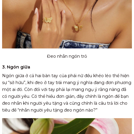
Đeo nhẫn ngón trỏ
3. Ngón giữa
Ngón giữa ở cả hai bàn tay của phái nữ đều khéo léo thể hiện
sự “sở hữu”, khi đeo ở tay trái mang ý nghĩa đang đơn phương
một ai đó. Còn đối với tay phải lại mang ngụ ý rằng nàng đã
có người yêu. Có thể hiểu đơn giản, đây chính là ngón để bạn
đeo nhẫn khi người yêu tặng và cũng chính là câu trả lời cho
tiêu đề “nhẫn người yêu tặng đeo ngón nào?”