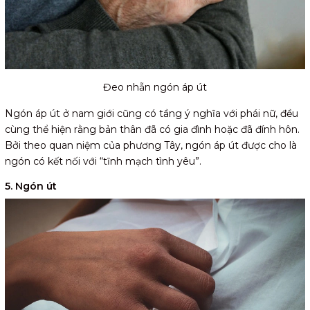
Đeo nhẫn ngón áp út
Ngón áp út ở nam giới cũng có tầng ý nghĩa với phái nữ, đều
cùng thể hiện rằng bản thân đã có gia đình hoặc đã đính hôn.
Bởi theo quan niệm của phương Tây, ngón áp út được cho là
ngón có kết nối với “tĩnh mạch tình yêu”.
5. Ngón út