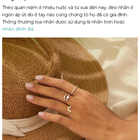
Theo quan niệm ở nhiều nước và từ xưa đến nay, đeo nhẫn ở
ngón áp út dù ở tay nào cũng chứng tỏ họ đã có gia đình.
Thông thường loại nhẫn được sử dụng là nhẫn trơn hoặc
nhẫn đính đá
.