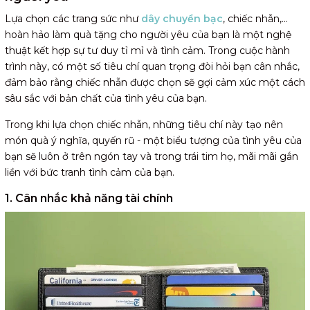
Lựa chọn các trang sức như
dây chuyền bạc
, chiếc nhẫn,...
hoàn hảo làm quà tặng cho người yêu của bạn là một nghệ
thuật kết hợp sự tư duy tỉ mỉ và tình cảm. Trong cuộc hành
trình này, có một số tiêu chí quan trọng đòi hỏi bạn cân nhắc,
đảm bảo rằng chiếc nhẫn được chọn sẽ gợi cảm xúc một cách
sâu sắc với bản chất của tình yêu của bạn.
Trong khi lựa chọn chiếc nhẫn, những tiêu chí này tạo nên
món quà ý nghĩa, quyến rũ - một biểu tượng của tình yêu của
bạn sẽ luôn ở trên ngón tay và trong trái tim họ, mãi mãi gắn
liền với bức tranh tình cảm của bạn.
1. Cân nhắc khả năng tài chính