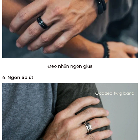
Đeo nhẫn ngón giữa
4. Ngón áp út