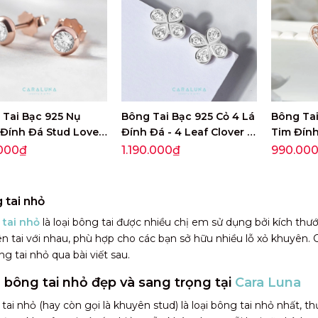
 Tai Bạc 925 Nụ
Bông Tai Bạc 925 Cỏ 4 Lá
Bông Tai
Đính Đá Stud Love -
Đính Đá - 4 Leaf Clover -
Tim Đính
7
VYE28
VYE29
000₫
1.190.000₫
990.00
 tai nhỏ
tai nhỏ
là loại bông tai được nhiều chị em sử dụng bởi kích thư
n tai với nhau, phù hợp cho các bạn sở hữu nhiều lỗ xỏ khuyên.
ng tai nhỏ qua bài viết sau.
bông tai nhỏ đẹp và sang trọng tại
Cara Luna
tai nhỏ (hay còn gọi là khuyên stud) là loại bông tai nhỏ nhất, 