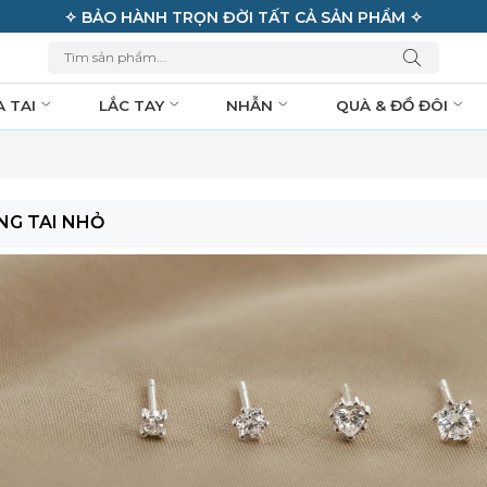
✧ BẢO HÀNH TRỌN ĐỜI TẤT CẢ SẢN PHẨM ✧
A TAI
LẮC TAY
NHẪN
QUÀ & ĐỒ ĐÔI
NG TAI NHỎ