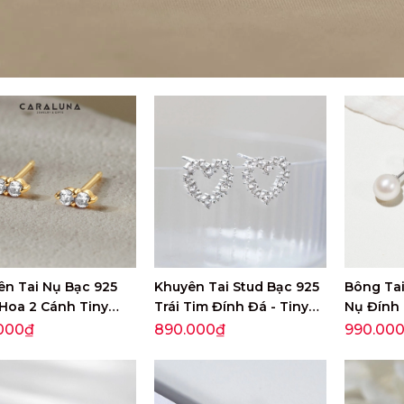
ên Tai Nụ Bạc 925
Khuyên Tai Stud Bạc 925
Bông Ta
Hoa 2 Cánh Tiny
Trái Tim Đính Đá - Tiny
Nụ Đính 
- VCE10
Heart Stud - VCE23
Nhiên Cla
000₫
890.000₫
990.00
VCE01