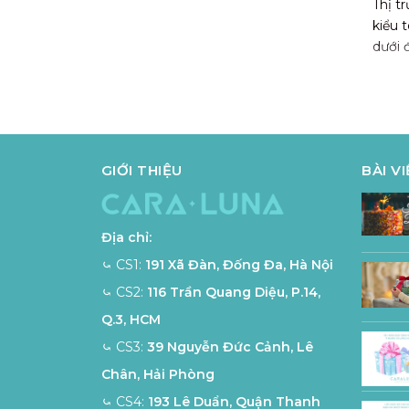
Thị t
kiểu 
dưới 
Bông
Bông 
nhiều
nhựa, 
GIỚI THIỆU
BÀI V
Địa chỉ:
⤿ CS1:
191 Xã Đàn, Đống Đa, Hà Nội
⤿ CS2:
116 Trần Quang Diệu, P.14,
Q.3, HCM
⤿ CS3:
39 Nguyễn Đức Cảnh, Lê
Chân, Hải Phòng
⤿ CS4:
193 Lê Duẩn, Quận Thanh