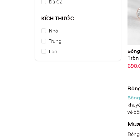
Đá CZ
KÍCH THƯỚC
Nhỏ
Trung
Bông
Lớn
Tròn 
VYE2
690.
Bông
Bông 
khuyê
về bô
Mua 
Bông 