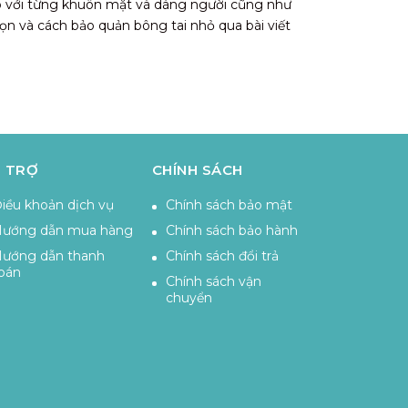
ợp với từng khuôn mặt và dáng người cũng như
chọn và cách bảo quản bông tai nhỏ qua bài viết
nh tai hoặc chỉ chạm nhẹ vào dái tai. Chúng có
u chất liệu như vàng, bạc, kim loại không gỉ,
 TRỢ
CHÍNH SÁCH
iều khoản dịch vụ
Chính sách bảo mật
ướng dẫn mua hàng
Chính sách bảo hành
ướng dẫn thanh
Chính sách đổi trả
oán
Chính sách vận
chuyển