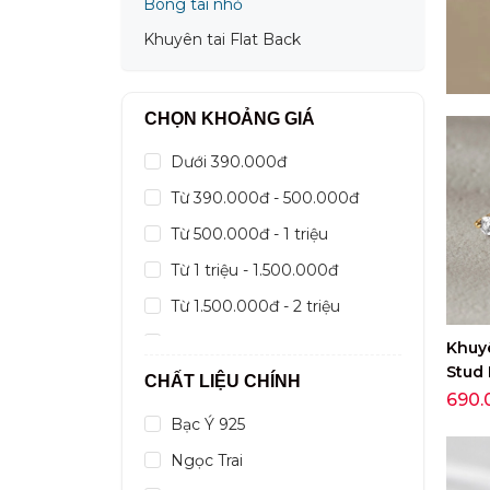
Bông tai nhỏ
Khuyên tai Flat Back
CHỌN KHOẢNG GIÁ
Dưới 390.000đ
Từ 390.000đ - 500.000đ
Từ 500.000đ - 1 triệu
Từ 1 triệu - 1.500.000đ
Từ 1.500.000đ - 2 triệu
Từ 2 triệu - 3 triệu
Khuy
Stud 
Từ 3 triệu - 5 triệu
CHẤT LIỆU CHÍNH
Stud 
690.
Từ 5 triệu - 10 triệu
Bạc Ý 925
Từ 10 triệu -
Ngọc Trai
Trên