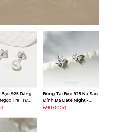
i Bạc 925 Dáng
Bông Tai Bạc 925 Nụ Sao
Ngọc Trai Tự
Đính Đá Date Night -
ssic Pearl -
Aphrodite - VYE40
0₫
690.000₫