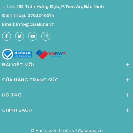
⤿ CS5:
162 Trần Hưng Đạo, P.Tiền An, Bắc Ninh
Điện thoại:
0763246574
Email:
info@caraluna.vn
BÀI VIẾT MỚI
CỬA HÀNG TRANG SỨC
HỖ TRỢ
CHÍNH SÁCH
© Bản quyền thuộc về
Caraluna.vn