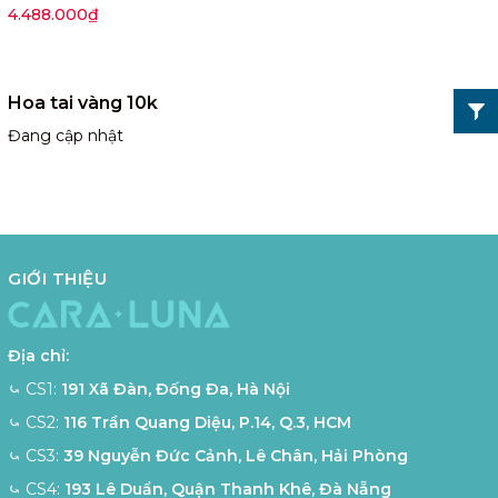
VCE30V
4.488.000₫
Hoa tai vàng 10k
Đang cập nhật
GIỚI THIỆU
Địa chỉ:
⤿ CS1:
191 Xã Đàn, Đống Đa, Hà Nội
⤿ CS2:
116 Trần Quang Diệu, P.14, Q.3, HCM
⤿ CS3:
39 Nguyễn Đức Cảnh, Lê Chân, Hải Phòng
⤿ CS4:
193 Lê Duẩn, Quận Thanh Khê, Đà Nẵng