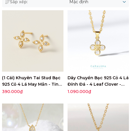
Sắp xếp:
Mặc định
(1 Cái) Khuyên Tai Stud Bạc
Dây Chuyền Bạc 925 Cỏ 4 Lá
925 Cỏ 4 Lá May Mắn - Tiny
Đính Đá - 4 Leaf Clover -
4 Leaf Clover-VGE19-L
VYN50
390.000₫
1.090.000₫