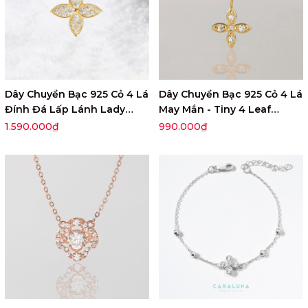
Dây Chuyền Bạc 925 Cỏ 4 Lá
Dây Chuyền Bạc 925 Cỏ 4 Lá
Đính Đá Lấp Lánh Lady
May Mắn - Tiny 4 Leaf
Clover - VUN02-1
Clover - VGN21
1.590.000₫
990.000₫