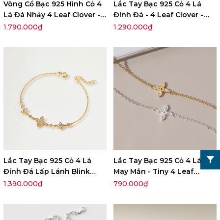
Vòng Cổ Bạc 925 Hình Cỏ 4
Lắc Tay Bạc 925 Cỏ 4 Lá
Lá Đá Nhảy 4 Leaf Clover -
Đính Đá - 4 Leaf Clover -
VGN08
VYB27
1.790.000₫
1.290.000₫
Lắc Tay Bạc 925 Cỏ 4 Lá
Lắc Tay Bạc 925 Cỏ 4 Lá
Đính Đá Lấp Lánh Blink
May Mắn - Tiny 4 Leaf
Lady Clover - VUB02
Clover - VGB19
1.390.000₫
790.000₫