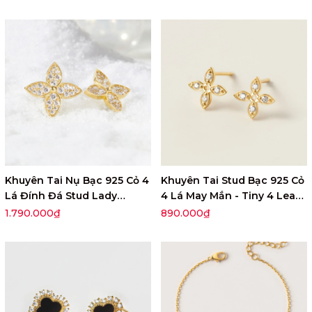
Khuyên Tai Nụ Bạc 925 Cỏ 4
Khuyên Tai Stud Bạc 925 Cỏ
Lá Đính Đá Stud Lady
4 Lá May Mắn - Tiny 4 Leaf
Clover - VUE03-1
Clover - VGE19
1.790.000₫
890.000₫