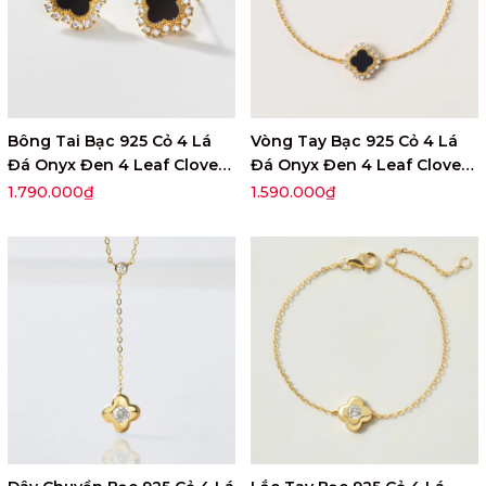
Bông Tai Bạc 925 Cỏ 4 Lá
Vòng Tay Bạc 925 Cỏ 4 Lá
Đá Onyx Đen 4 Leaf Clover -
Đá Onyx Đen 4 Leaf Clover -
VCE36
VCB36
1.790.000₫
1.590.000₫