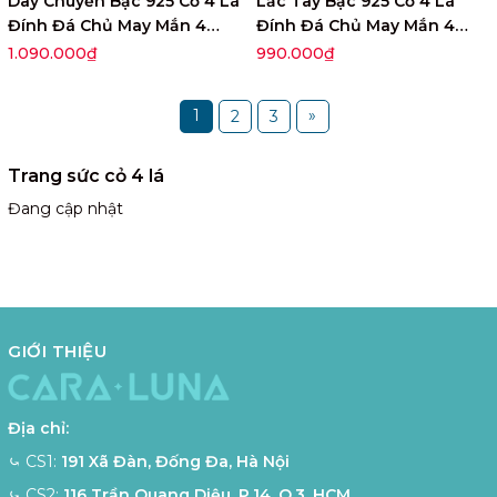
Dây Chuyền Bạc 925 Cỏ 4 Lá
Lắc Tay Bạc 925 Cỏ 4 Lá
Đính Đá Chủ May Mắn 4
Đính Đá Chủ May Mắn 4
Leaf Clover - VCN503
Leaf Clover - VCB504
1.090.000₫
990.000₫
1
»
2
3
Trang sức cỏ 4 lá
Đang cập nhật
GIỚI THIỆU
Địa chỉ:
⤿ CS1:
191 Xã Đàn, Đống Đa, Hà Nội
⤿ CS2:
116 Trần Quang Diệu, P.14, Q.3, HCM