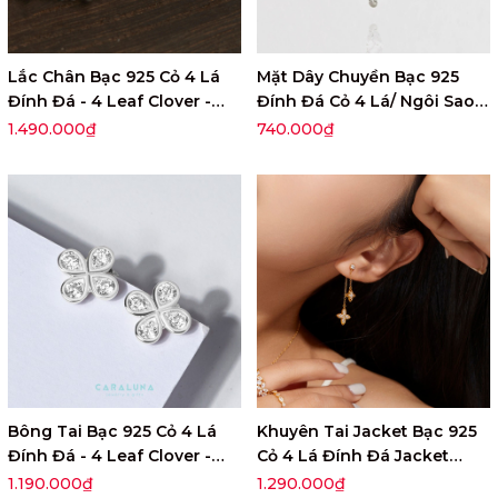
Lắc Chân Bạc 925 Cỏ 4 Lá
Mặt Dây Chuyền Bạc 925
Đính Đá - 4 Leaf Clover -
Đính Đá Cỏ 4 Lá/ Ngôi Sao 4
VYA01
Cánh - VCP02
1.490.000₫
740.000₫
Bông Tai Bạc 925 Cỏ 4 Lá
Khuyên Tai Jacket Bạc 925
Đính Đá - 4 Leaf Clover -
Cỏ 4 Lá Đính Đá Jacket
VYE28
Lady Clover - VUE02
1.190.000₫
1.290.000₫