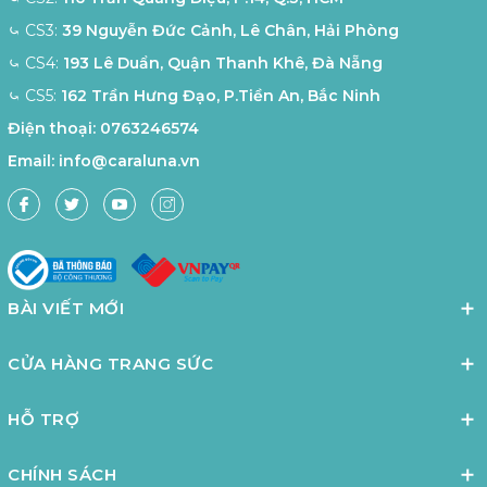
⤿ CS3:
39 Nguyễn Đức Cảnh, Lê Chân, Hải Phòng
⤿ CS4:
193 Lê Duẩn, Quận Thanh Khê, Đà Nẵng
⤿ CS5:
162 Trần Hưng Đạo, P.Tiền An, Bắc Ninh
Điện thoại:
0763246574
Email:
info@caraluna.vn
BÀI VIẾT MỚI
CỬA HÀNG TRANG SỨC
HỖ TRỢ
CHÍNH SÁCH