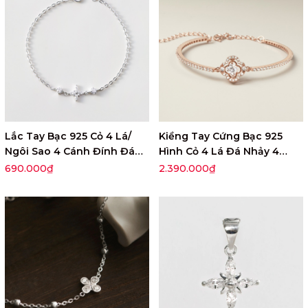
Lắc Tay Bạc 925 Cỏ 4 Lá/
Kiềng Tay Cứng Bạc 925
Ngôi Sao 4 Cánh Đính Đá
Hình Cỏ 4 Lá Đá Nhảy 4
Star Stone - VCB17
Leaf Clover - VGB12
690.000₫
2.390.000₫