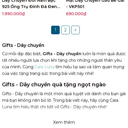
Dây Chuyền Đôi Nam Bạc
Mặt Dây Chuyền Gấu Bé Gái
925 Ống Trụ Đính Đá Đen
- VKP501
Tube Necklace - VYN73
1.990.000₫
690.000₫
1
»
2
Gifts - Dây chuyền
Cứ mỗi dịp đặc biệt,
Gifts - Dây chuyền
luôn là món quà được
rất nhiều người lựa chọn khi tặng cho những người thân yêu
của mình. Cùng
Cara Luna
tìm hiểu tại sao và tầm quan trọng
của việc tặng trang sức trong bài viết này nhé!
Gifts - Dây chuyền quà tặng ngọt ngào
Gifts - Dây chuyền là một món quà tuyệt vời dành cho bạn gái
mà bạn không nên bỏ lỡ. Trong bài viết này, hãy cùng Cara
Luna tìm hiểu thật chi tiết về Gifts - Dây chuyền nhé!
Gifts - Dây chuyền là gì?
Xem thêm
Gifts - Dây chuyền là món trang sức sang trọng được dùng để