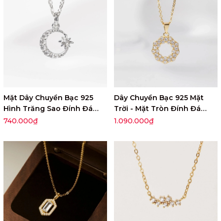
Mặt Dây Chuyền Bạc 925
Dây Chuyền Bạc 925 Mặt
Hình Trăng Sao Đính Đá
Trời - Mặt Tròn Đính Đá
Moon Star Pendant - VCP01
Circle Necklace -VCN513
740.000₫
1.090.000₫