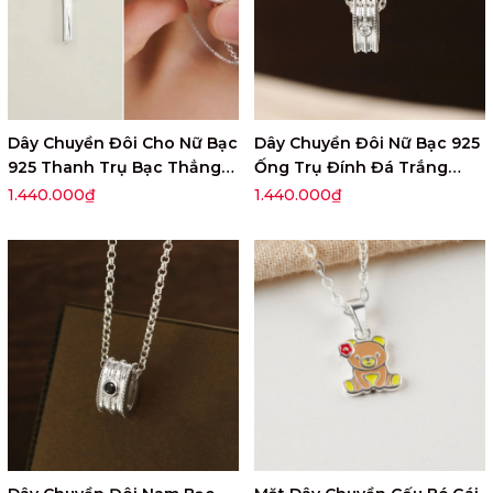
Dây Chuyền Đôi Cho Nữ Bạc
Dây Chuyền Đôi Nữ Bạc 925
925 Thanh Trụ Bạc Thẳng
Ống Trụ Đính Đá Trắng
Đáy Trái Tim - VYN79
Tube Necklace - VYN74
1.440.000₫
1.440.000₫