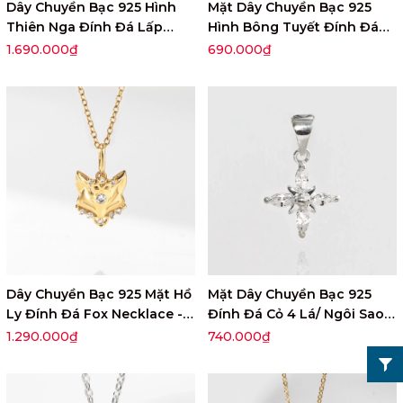
Dây Chuyền Bạc 925 Hình
Mặt Dây Chuyền Bạc 925
Thiên Nga Đính Đá Lấp
Hình Bông Tuyết Đính Đá
Lánh Pretty Swan - VGN09
Snow Pendant - VGP02
1.690.000₫
690.000₫
Dây Chuyền Bạc 925 Mặt Hồ
Mặt Dây Chuyền Bạc 925
Ly Đính Đá Fox Necklace -
Đính Đá Cỏ 4 Lá/ Ngôi Sao 4
VGN18
Cánh - VCP02
1.290.000₫
740.000₫