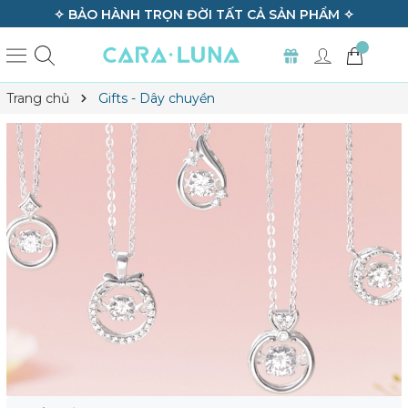
O HÀNH TRỌN ĐỜI TẤT CẢ SẢN PHẨM ✧
✧ G
Trang chủ
Gifts - Dây chuyền