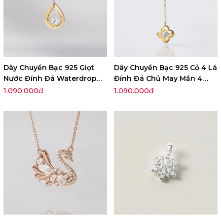
Dây Chuyền Bạc 925 Giọt
Dây Chuyền Bạc 925 Cỏ 4 Lá
Nước Đính Đá Waterdrop
Đính Đá Chủ May Mắn 4
Square Stone - VCN31
Leaf Clover - VCN503
1.090.000₫
1.090.000₫