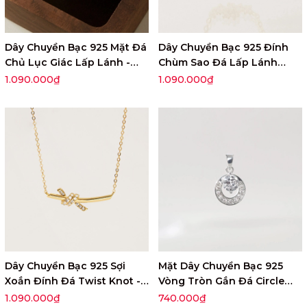
Dây Chuyền Bạc 925 Mặt Đá
Dây Chuyền Bạc 925 Đính
Chủ Lục Giác Lấp Lánh -
Chùm Sao Đá Lấp Lánh
VCN507
Galaxy - VCN501
1.090.000₫
1.090.000₫
Dây Chuyền Bạc 925 Sợi
Mặt Dây Chuyền Bạc 925
Xoắn Đính Đá Twist Knot -
Vòng Tròn Gắn Đá Circle
VCN500
Stone - VCP03
1.090.000₫
740.000₫