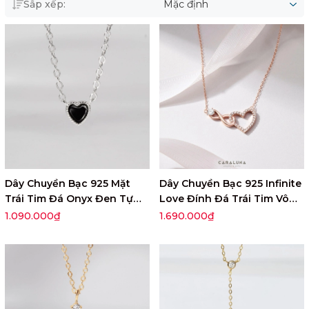
Sắp xếp:
Mặc định
Dây Chuyền Bạc 925 Mặt
Dây Chuyền Bạc 925 Infinite
Trái Tim Đá Onyx Đen Tự
Love Đính Đá Trái Tim Vô
Nhiên - VCN509
Cực - VYN11
1.090.000₫
1.690.000₫