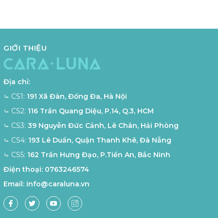
làm quà tặng vào mỗi dịp đặc biệt. Món phụ kiện này không
chỉ giúp người đeo tôn lên phong cách mà còn là món quà
mang giá trị tình cảm và kỷ niệm. Đặc biệt, dây chuyền được
tặng thường được ví như là một biểu tượng của tình yêu, sự
GIỚI THIỆU
gắn kết và lời chúc tốt đẹp dành cho người thân yêu.
Địa chỉ:
⤿ CS1:
191 Xã Đàn, Đống Đa, Hà Nội
⤿ CS2:
116 Trần Quang Diệu, P.14, Q.3, HCM
⤿ CS3:
39 Nguyễn Đức Cảnh, Lê Chân, Hải Phòng
⤿ CS4:
193 Lê Duẩn, Quận Thanh Khê, Đà Nẵng
⤿ CS5:
162 Trần Hưng Đạo, P.Tiền An, Bắc Ninh
Điện thoại:
0763246574
Email:
info@caraluna.vn