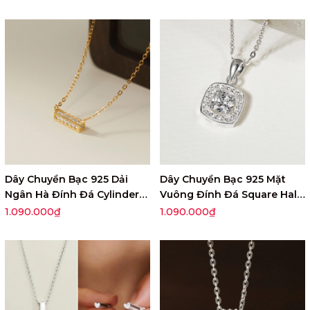
Dây Chuyền Bạc 925 Dải
Dây Chuyền Bạc 925 Mặt
Ngân Hà Đính Đá Cylinder
Vuông Đính Đá Square Halo
Stone - VCN504
- VUN501
1.090.000₫
1.090.000₫