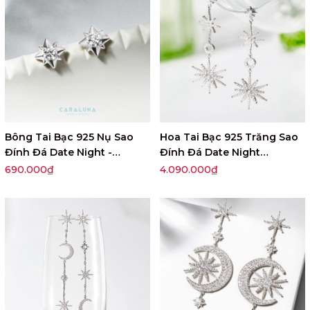
Bông Tai Bạc 925 Nụ Sao
Hoa Tai Bạc 925 Trăng Sao
Đính Đá Date Night -
Đính Đá Date Night
Aphrodite - VYE40
Aphrodite - VYE38
690.000₫
4.090.000₫