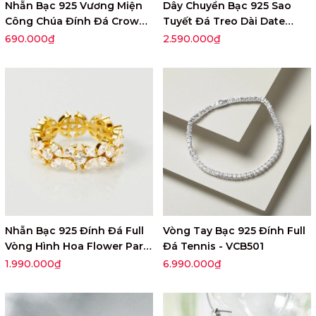
Nhẫn Bạc 925 Vương Miện
Dây Chuyền Bạc 925 Sao
Công Chúa Đính Đá Crown
Tuyết Đá Treo Dài Date
Princess - VGR04
Night Aphrodite - VUN06
690.000₫
2.590.000₫
Nhẫn Bạc 925 Đính Đá Full
Vòng Tay Bạc 925 Đính Full
Vòng Hình Hoa Flower Party
Đá Tennis - VCB501
Queen - VUR11
1.990.000₫
6.990.000₫