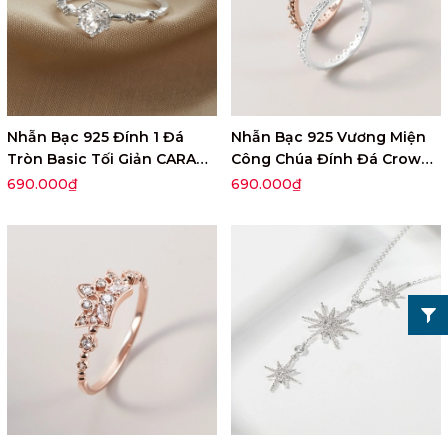
Nhẫn Bạc 925 Đính 1 Đá
Nhẫn Bạc 925 Vương Miện
Tròn Basic Tối Giản CARA
Công Chúa Đính Đá Crown
LUNA - VCR22
Princess - VGR06
690.000₫
690.000₫