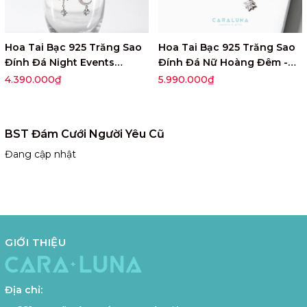
Hoa Tai Bạc 925 Trăng Sao
Hoa Tai Bạc 925 Trăng Sao
Đính Đá Night Events
Đính Đá Nữ Hoàng Đêm -
Aphrodite - VYE36
Aphrodite - VYE35
4.390.000₫
5.990.000₫
BST Đám Cưới Người Yêu Cũ
Đang cập nhật
GIỚI THIỆU
Địa chỉ: