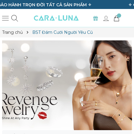
✧ GIAO HÀNG HOẢ TỐC HÀ NỘI & TP.HCM ✧
Trang chủ
BST Đám Cưới Người Yêu Cũ