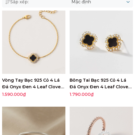
Sắp xếp:
Mặc định
Vòng Tay Bạc 925 Cỏ 4 Lá
Bông Tai Bạc 925 Cỏ 4 Lá
Đá Onyx Đen 4 Leaf Clover -
Đá Onyx Đen 4 Leaf Clover -
VCB36
VCE36
1.590.000₫
1.790.000₫