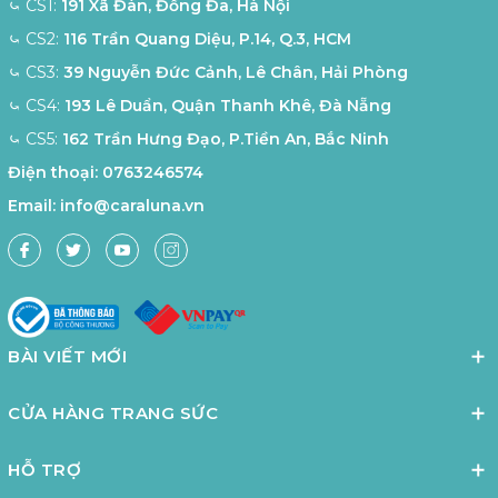
⤿ CS1:
191 Xã Đàn, Đống Đa, Hà Nội
⤿ CS2:
116 Trần Quang Diệu, P.14, Q.3, HCM
⤿ CS3:
39 Nguyễn Đức Cảnh, Lê Chân, Hải Phòng
⤿ CS4:
193 Lê Duẩn, Quận Thanh Khê, Đà Nẵng
⤿ CS5:
162 Trần Hưng Đạo, P.Tiền An, Bắc Ninh
Điện thoại:
0763246574
Email:
info@caraluna.vn
BÀI VIẾT MỚI
CỬA HÀNG TRANG SỨC
HỖ TRỢ