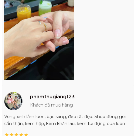
phamthugiang123
Khách đã mua hàng
Vòng xinh lắm luôn, bạc sáng, đeo rất đẹp. Shop đóng gói
cẩn thận, kèm hộp, kèm khăn lau, kèm túi đựng quà luôn
★
★
★
★
★