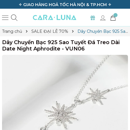
✧ GIAO HÀNG HOẢ TỐC HÀ NỘI & TP.HCM ✧
Trang chủ
SALE ĐẠI LỄ 70%
Dây Chuyền Bạc 925 Sao
Tuyết Đá Treo Dài Date Night Aphrodite - VUN06
Dây Chuyền Bạc 925 Sao Tuyết Đá Treo Dài
Date Night Aphrodite - VUN06