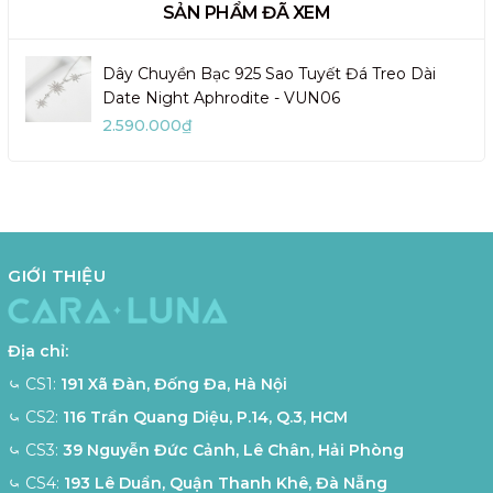
SẢN PHẨM ĐÃ XEM
Dây Chuyền Bạc 925 Sao Tuyết Đá Treo Dài
Date Night Aphrodite - VUN06
2.590.000₫
GIỚI THIỆU
Địa chỉ:
⤿ CS1:
191 Xã Đàn, Đống Đa, Hà Nội
⤿ CS2:
116 Trần Quang Diệu, P.14, Q.3, HCM
⤿ CS3:
39 Nguyễn Đức Cảnh, Lê Chân, Hải Phòng
⤿ CS4:
193 Lê Duẩn, Quận Thanh Khê, Đà Nẵng