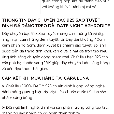
quản trong hộp kín để tránh tiếp xúc
với không khí và tránh bị oxi hóa
THÔNG TIN DÂY CHUYỀN BẠC 925 SAO TUYẾT
ĐÍNH ĐÁ DÁNG TREO DÀI DATE NIGHT APHRODITE
Dây chuyền bạc 925 Sao Tuyết mang cảm hứng từ vẻ đẹp
lãng mạn của những đêm tuyết rơi. Dây dài khoảng 40cm
kèm phần nối 5cm, điểm xuyết ba charm sao tuyết lấp lánh
được gắn đá trắng tinh khôi, xen giữa là hạt đá tròn tạo hiệu
ứng ánh sáng chuyển động mềm mại. Chất liệu bạc 925 cao
cấp phủ bạc hoặc vàng 18K giúp dây chuyền luôn sáng bóng
và bền đẹp theo thời gian.
CAM KẾT KHI MUA HÀNG TẠI CARA LUNA
➤ Chất liệu 100% BẠC Ý 925 chuẩn định lượng, công nghệ
đánh bóng gương hiện đại, đạt tiêu chuẩn quốc tế, cho sản
phẩm sáng bóng
➤ Đội ngũ lành nghề, tỉ mỉ với sản phẩm trong từng tạo tác,
mang tới sản phẩm có độ hoàn thiện tinh tế