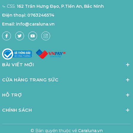
⤿ CS5:
162 Trần Hưng Đạo, P.Tiền An, Bắc Ninh
Điện thoại:
0763246574
Email:
info@caraluna.vn
BÀI VIẾT MỚI
CỬA HÀNG TRANG SỨC
HỖ TRỢ
CHÍNH SÁCH
© Bản quyền thuộc về
Caraluna.vn