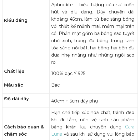
Aphrodite – biểu tượng của sự cuốn
hút và dịu dàng. Dây chuyền dài
khoảng 45cm, làm từ bạc sáng bóng
Kiểu dáng
với thiết kế mảnh mai, mềm mại trên
cổ. Phần mặt gồm ba bông sao tuyết
nhỏ xinh, trong đó bông trung tâm
tỏa sáng nổi bật, hai bông hai bên đu
đưa nhẹ nhàng như những ngôi sao
rơi.
Chất liệu
100% bạc Ý 925
Màu sắc
Bạc
Độ dài dây
40cm + 5cm dây phụ
Hạn chế tiếp xúc hóa chất, tránh đeo
khi đi tắm, nên vệ sinh sản phẩm
Cách bảo quản &
bằng khăn lau chuyên dụng
Cara
chăm sóc
Luna
và sau khi sử dụng vui lòng bảo