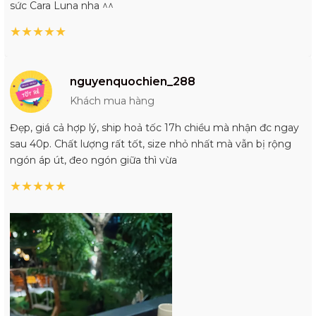
sức Cara Luna nha ^^
★
★
★
★
★
nguyenquochien_288
Khách mua hàng
Đẹp, giá cả hợp lý, ship hoả tốc 17h chiều mà nhận đc ngay
sau 40p. Chất lượng rất tốt, size nhỏ nhất mà vẫn bị rộng
ngón áp út, đeo ngón giữa thì vừa
★
★
★
★
★