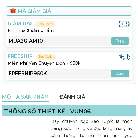
MÃ GIẢM GIÁ
GIẢM 10%
Top Code
Khi mua
2 sản phẩm
MUA2GIAM10
Copy
FREESHIP
Top Code
Miễn Phí
Vận Chuyển Đơn > 950k
FREESHIP950K
Copy
MÔ TẢ SẢN PHẨM
ĐÁNH GIÁ
THÔNG SỐ THIẾT KẾ - VUN06
Dây chuyền bạc Sao Tuyết là món
trang sức mang vẻ đẹp lãng mạn, lấy
cảm hứng từ nữ thần tình yêu