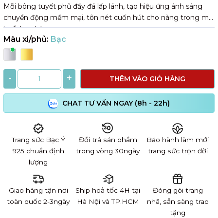
Mỗi bông tuyết phủ đầy đá lấp lánh, tạo hiệu ứng ánh sáng
chuyển động mềm mại, tôn nét cuốn hút cho nàng trong mọi
buổi hẹn hò.
Màu xi/phủ:
Bạc
-
+
THÊM VÀO GIỎ HÀNG
CHAT TƯ VẤN NGAY (8h - 22h)
Trang sức Bạc Ý
Đổi trả sản phẩm
Bảo hành làm mới
925 chuẩn định
trong vòng 30ngày
trang sức trọn đời
lượng
Giao hàng tận nơi
Ship hoả tốc 4H tại
Đóng gói trang
toàn quốc 2-3ngày
Hà Nội và TP.HCM
nhã, sẵn sàng trao
tặng