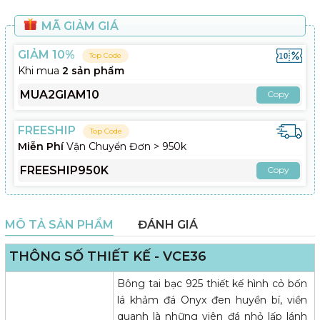
MÃ GIẢM GIÁ
GIẢM 10%
Top Code
Khi mua
2 sản phẩm
MUA2GIAM10
Copy
FREESHIP
Top Code
Miễn Phí
Vận Chuyển Đơn > 950k
FREESHIP950K
Copy
MÔ TẢ SẢN PHẨM
ĐÁNH GIÁ
THÔNG SỐ THIẾT KẾ - VCE36
Bông tai bạc 925 thiết kế hình cỏ bốn
lá khảm đá Onyx đen huyền bí, viền
quanh là những viên đá nhỏ lấp lánh