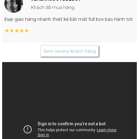
Khách đã mua hàng
Đẹp giao hàng nhanh thiết kế bắt mắt full box bảo hành tốt
★
★
★
★
★
Xem review khách hàng