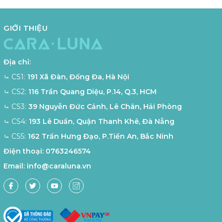
GIỚI THIỆU
Địa chỉ:
⤿ CS1:
191 Xã Đàn, Đống Đa, Hà Nội
⤿ CS2:
116 Trần Quang Diệu, P.14, Q.3, HCM
⤿ CS3:
39 Nguyễn Đức Cảnh, Lê Chân, Hải Phòng
⤿ CS4:
193 Lê Duẩn, Quận Thanh Khê, Đà Nẵng
⤿ CS5:
162 Trần Hưng Đạo, P.Tiền An, Bắc Ninh
Điện thoại:
0763246574
Email:
info@caraluna.vn