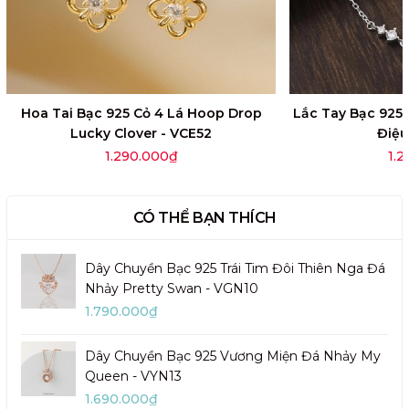
Hoa Tai Bạc 925 Cỏ 4 Lá Hoop Drop
Lắc Tay Bạc 925
Lucky Clover - VCE52
Điệu
1.290.000₫
1.
CÓ THỂ BẠN THÍCH
Dây Chuyền Bạc 925 Trái Tim Đôi Thiên Nga Đá
Nhảy Pretty Swan - VGN10
1.790.000₫
Dây Chuyền Bạc 925 Vương Miện Đá Nhảy My
Queen - VYN13
1.690.000₫