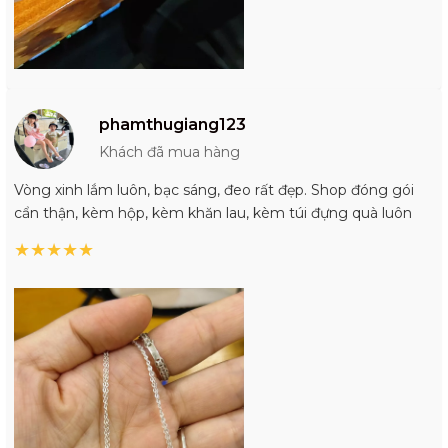
phamthugiang123
Khách đã mua hàng
Vòng xinh lắm luôn, bạc sáng, đeo rất đẹp. Shop đóng gói
cẩn thận, kèm hộp, kèm khăn lau, kèm túi đựng quà luôn
★
★
★
★
★