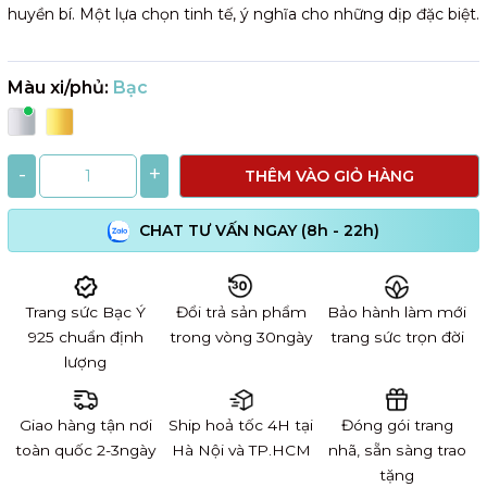
huyền bí. Một lựa chọn tinh tế, ý nghĩa cho những dịp đặc biệt.
Màu xi/phủ:
Bạc
-
+
THÊM VÀO GIỎ HÀNG
CHAT TƯ VẤN NGAY (8h - 22h)
Trang sức Bạc Ý
Đổi trả sản phẩm
Bảo hành làm mới
925 chuẩn định
trong vòng 30ngày
trang sức trọn đời
lượng
Giao hàng tận nơi
Ship hoả tốc 4H tại
Đóng gói trang
toàn quốc 2-3ngày
Hà Nội và TP.HCM
nhã, sẵn sàng trao
tặng