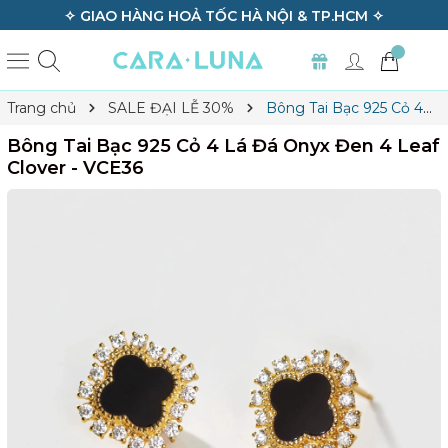
✧ GIAO HÀNG HOẢ TỐC HÀ NỘI & TP.HCM ✧
Trang chủ
SALE ĐẠI LỄ 30%
Bông Tai Bạc 925 Cỏ 4
Lá Đá Onyx Đen 4 Leaf Clover - VCE36
Bông Tai Bạc 925 Cỏ 4 Lá Đá Onyx Đen 4 Leaf
Clover - VCE36