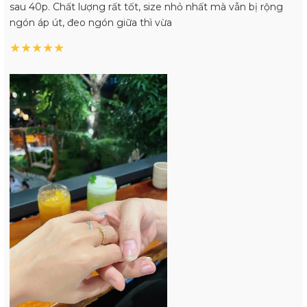
sau 40p. Chất lượng rất tốt, size nhỏ nhất mà vẫn bị rộng
ngón áp út, đeo ngón giữa thì vừa
★
★
★
★
★