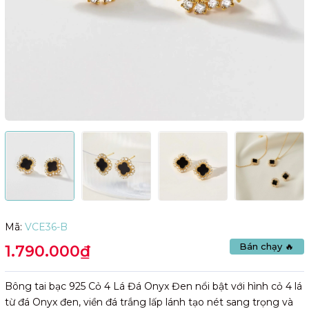
Mã:
VCE36-B
Bán chạy 🔥
1.790.000₫
Bông tai bạc 925 Cỏ 4 Lá Đá Onyx Đen nổi bật với hình cỏ 4 lá
từ đá Onyx đen, viền đá trắng lấp lánh tạo nét sang trọng và