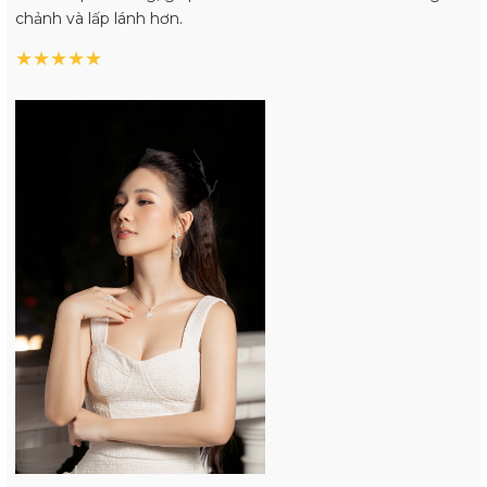
chảnh và lấp lánh hơn.
★
★
★
★
★