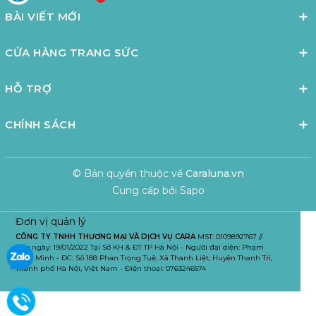
BÀI VIẾT MỚI
CỬA HÀNG TRANG SỨC
HỖ TRỢ
CHÍNH SÁCH
© Bản quyền thuộc về
Caraluna.vn
Cung cấp bởi
Sapo
Đơn vị quản lý
CÔNG TY TNHH THƯƠNG MẠI VÀ DỊCH VỤ CARA
MST: 0109892767 //
Cấp ngày: 19/01/2022 Tại Sở KH & ĐT TP Hà Nội - Người đại diện: Phạm
Tuấn Minh - ĐC: Số 188 Phan Trọng Tuệ, Xã Thanh Liệt, Huyện Thanh Trì,
Thành phố Hà Nội, Việt Nam - Điện thoại: 0763246574