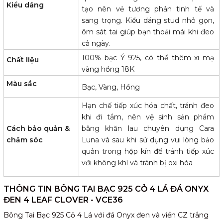
Kiểu dáng
tạo nên vẻ tương phản tinh tế và
sang trọng. Kiểu dáng stud nhỏ gọn,
ôm sát tai giúp bạn thoải mái khi đeo
cả ngày.
100% bạc Ý 925, có thể
thêm xi mạ
Chất liệu
vàng hồng 18K
Màu sắc
Bạc, Vàng, Hồng
Hạn chế tiếp xúc hóa chất, tránh đeo
khi đi tắm, nên vệ sinh sản phẩm
Cách bảo quản &
bằng khăn lau chuyên dụng Cara
chăm sóc
Luna và sau khi sử dụng vui lòng bảo
quản trong hộp kín để tránh tiếp xúc
với không khí và tránh bị oxi hóa
THÔNG TIN BÔNG TAI BẠC 925 CỎ 4 LÁ ĐÁ ONYX
ĐEN 4 LEAF CLOVER - VCE36
Bông Tai Bạc 925 Cỏ 4 Lá với đá Onyx đen và viền CZ trắng