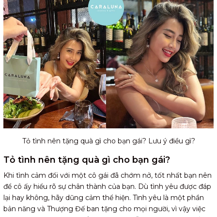
Chân thành và tránh tỏ tình quá kịch bản
Tạo mối quan hệ thân thiết trước khi tỏ tình
Tạo sự tin tưởng
Một số lưu ý khi tặng quà tỏ tình cho bạn gái sao cho
tâm lý
Gợi ý 5 mẫu trang sức làm quà tặng tỏ tình bạn gái
1. Lắc Tay Bạc 925 Cara Luna Cỏ 4 Lá Đính Đá - 4
Leaf Clover
2. Dây Chuyền Bạc 925 Cara Luna Tròn Đính Đá Lấp
Lánh Crystal Love
3. Dây Chuyền Bạc 925 Cara Luna Trái Tim Vô Cực
Đính Đá Tình Yêu Vĩnh Cửu Infinite Love
4. Bông Tai Bạc 925 Cara Luna Nụ Tròn Đính Đá Lấp
Tỏ tình nên tặng quà gì cho bạn gái? Lưu ý điều gì?
Lánh Crystal Love
Tỏ tình nên tặng quà gì cho bạn gái?
5. Nhẫn Bạc 925 Freesize Cara Luna Đính Đá Tình
Yêu Cho Nữ - True Love
Khi tình cảm đối với một cô gái đã chớm nở, tốt nhất bạn nên
Lời kết
để cô ấy hiểu rõ sự chân thành của bạn. Dù tình yêu được đáp
lại hay không, hãy dũng cảm thể hiện. Tình yêu là một phần
bản năng và Thượng Đế ban tặng cho mọi người, vì vậy việc