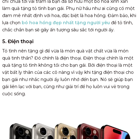
chỉ chưa tới vài trăm là bạn đã sở hữu một bó hoa xinh xắn
làm quà tặng tỏ tình bạn gái. Phụ nữ hầu như ai cũng có một
đam mê nhất định với hoa, đặc biệt là hoa hồng. Đảm bảo, khi
lựa chọn
bó hoa hồng đẹp nhất tặng người yêu
để tỏ tình,
chắc chắn bạn sẽ gây ấn tượng sâu sắc tới người ấy.
5. Điện thoại
Tỏ tình nên tặng gì để vừa là món quà vật chất vừa là món
quà tinh thần? Đó chính là điện thoại. Điện thoại chính là một
quà tặng tỏ tình không tồi cho bạn gái. Bởi điện thoại là một
vật bất ly thân của các cô nàng vì vậy khi tặng điện thoại cho
bạn gái như nhắc người ấy luôn nhớ đến bạn. Nó sẽ giúp bạn
gái liên lạc với bạn, cũng như giải trí để họ luôn vui vẻ trong
cuộc sống.