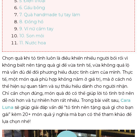
5. Điện thoại
6. Gấu bông
7. Quà handmade tự tay làm
8. Đồng hồ
9. Ví nữ cầm tay
10. Son môi
11. Nước hoa
12. Thú cưng
13. Túi xách
Chọn quà khi tỏ tình luôn là điều khiến nhiều người bối rối vì
14. Balo
không biết nên tặng quà gì để vừa tinh tế, vừa không quá lộ
15. Sách
mà vẫn đủ để đối phương hiểu được tình cảm của mình. Thực
16. Bộ mỹ phẩm
tế, một món quà phù hợp không nằm ở giá trị, mà ở cách nó
17. Đồ đôi
thể hiện sự quan tâm và sự thấu hiểu dành cho người nhận.
18. Giày dép
Chỉ cần chọn đúng, món quà đó có thể giúp lời tỏ tình trở nên
19. Chocolate
dễ nói hơn và tự nhiên hơn rất nhiều. Trong bài viết sau,
Cara
20. Thư tay/ thiệp viết tay
Luna
sẽ giúp giải đáp vấn đề “tỏ tình nên tặng quà gì cho bạn
Hướng dẫn cách tỏ tình bạn gái giúp tăng tỉ lệ thành
gái” kèm 20+ món quà ý nghĩa mà bạn có thể tham khảo để
công khi tặng quà
lựa chọn nhé!
Chọn thời điểm tỏ tình thích hợp
Cho đối phương biết cảm giác của bạn