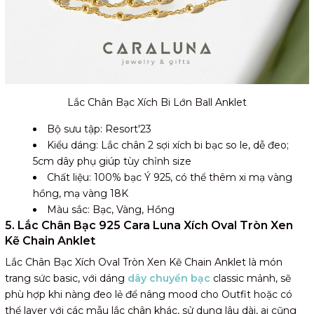
Lắc Chân Bạc Xích Bi Lớn Ball Anklet
Bộ sưu tập: Resort'23
Kiểu dáng: Lắc chân 2 sợi xích bi bạc so le, dễ đeo;
5cm dây phụ giúp tùy chỉnh size
Chất liệu: 100% bạc Ý 925, có thể thêm xi mạ vàng
hồng, mạ vàng 18K
Màu sắc: Bạc, Vàng, Hồng
5. Lắc Chân Bạc 925 Cara Luna Xích Oval Tròn Xen
Kẽ Chain Anklet
Lắc Chân Bạc Xích Oval Tròn Xen Kẽ Chain Anklet là món
trang sức basic, với dáng
dây chuyền bạc
classic mảnh, sẽ
phù hợp khi nàng đeo lẻ để nâng mood cho Outfit hoặc có
thể layer với các mẫu lắc chân khác, sử dụng lâu dài, ai cũng