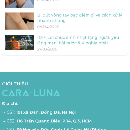
Bị đứt vòng tay bạc điềm gì và cách xử lý
nhanh chóng
08/04/2026
101+ Lời chúc sinh nhật tặng người yêu
lãng mạn, hài hước & ý nghĩa nhất
27/03/2026
GIỚI THIỆU
Địa chỉ:
⤿ CS1:
191 Xã Đàn, Đống Đa, Hà Nội
⤿ CS2:
116 Trần Quang Diệu, P.14, Q.3, HCM
⤿ CS3:
39 Nguyễn Đức Cảnh, Lê Chân, Hải Phòng