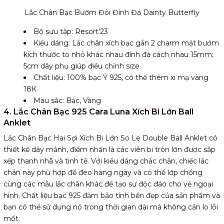
Lắc Chân Bạc Bướm Đôi Đính Đá Dainty Butterfly
Bộ sưu tập: Resort'23
Kiểu dáng: Lắc chân xích bạc gắn 2 charm mặt bướm
kích thước to nhỏ khác nhau đính đá cách nhau 15mm;
5cm dây phụ giúp điều chỉnh size
Chất liệu: 100% bạc Ý 925, có thể thêm xi mạ vàng
18K
Màu sắc: Bạc, Vàng
4. Lắc Chân Bạc 925 Cara Luna Xích Bi Lớn Ball
Anklet
Lắc Chân Bạc Hai Sợi Xích Bi Lớn So Le Double Ball Anklet có
thiết kế dây mảnh, điểm nhấn là các viên bi tròn lớn được sắp
xếp thanh nhã và tinh tế. Với kiểu dáng chắc chắn, chiếc lắc
chân này phù hợp để đeo hàng ngày và có thể lớp chồng
cùng các mẫu lắc chân khác để tạo sự độc đáo cho vẻ ngoại
hình. Chất liệu bạc 925 đảm bảo tính bền đẹp của sản phẩm và
bạn có thể sử dụng nó trong thời gian dài mà không cần lo lỗi
mốt.