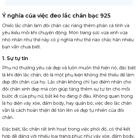
Ý nghĩa của việc đeo lắc chân bạc 925
Chiếc lắc chân làm đôi chân các nàng thêm phần cá tính và
yêu kiều mỗi khi chuyển động. Món trang sức vừa xinh vừa
nhỏ nhắn như thế này có ý nghĩa như thế nào chắc hẳn nhiều
bạn vẫn chưa biết.
1. Sự tự tin
Phụ nữ thường yêu cái đẹp và luôn muốn thể hiện nó, đặc biệt
là khi đến lắc chân, đó là một phụ kiện không thể thiếu để làm
đẹp đôi chân của họ. Lắc chân không chỉ tạo điểm nhấn cho
đôi chân xinh đẹp mà còn giúp tăng thêm sự tự tin cho mỗi
bước đi của phụ nữ, bất kể họ đang ở đâu. Không quan trọng
là họ diện váy xòe, đầm body, hay quần bò, việc đeo lắc chân
vẫn là cách hoàn thiện để tôn lên vẻ đẹp tự nhiên của đôi
chân.
Đặc biệt, lắc chân rất linh hoạt trong việc phối đồ, có thể kết
hợp dễ dàng với nhiều loại trang phục như váy xòe, đầm body,