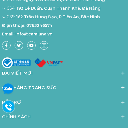
⤿ CS4:
193 Lê Duẩn, Quận Thanh Khê, Đà Nẵng
⤿ CS5:
162 Trần Hưng Đạo, P.Tiền An, Bắc Ninh
Điện thoại:
0763246574
Email:
info@caraluna.vn
BÀI VIẾT MỚI
CỬA HÀNG TRANG SỨC
HỖ TRỢ
CHÍNH SÁCH