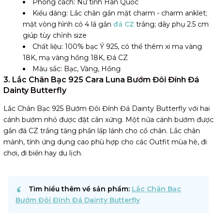
Phong cách: Nữ tính Hàn Quốc
Kiểu dáng: Lắc chân gắn mặt charm - charm anklet;
mặt vòng hình cỏ 4 lá gắn
đá CZ
trắng; dây phụ 2.5 cm
giúp tùy chỉnh size
Chất liệu: 100% bạc Ý 925, có thể thêm xi mạ vàng
18K, mạ vàng hồng 18K, Đá CZ
Màu sắc: Bạc, Vàng, Hồng
3. Lắc Chân Bạc 925 Cara Luna Bướm Đôi Đính Đá
Dainty Butterfly
Lắc Chân Bạc 925 Bướm Đôi Đính Đá Dainty Butterfly với hai
cánh bướm nhỏ được đặt cân xứng. Một nửa cánh bướm được
gắn đá CZ trắng tăng phần lấp lánh cho cổ chân. Lắc chân
mảnh, tính ứng dụng cao phù hợp cho các Outfit mùa hè, đi
chơi, đi biển hay du lịch.
Tìm hiểu thêm về sản phẩm:
Lắc Chân Bạc
Bướm Đôi Đính Đá Dainty Butterfly