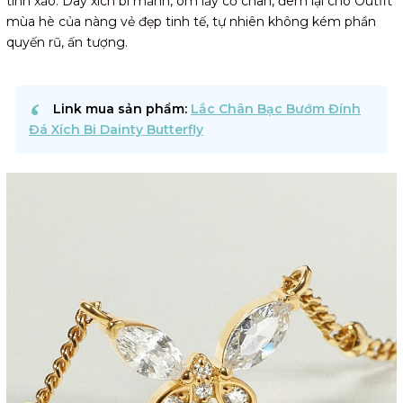
tinh xảo. Dây xích bi mảnh, ôm lấy cổ chân, đem lại cho Outfit
mùa hè của nàng vẻ đẹp tinh tế, tự nhiên không kém phần
quyến rũ, ấn tượng.
Link mua sản phẩm:
Lắc Chân Bạc Bướm Đính
Đá Xích Bi Dainty Butterfly