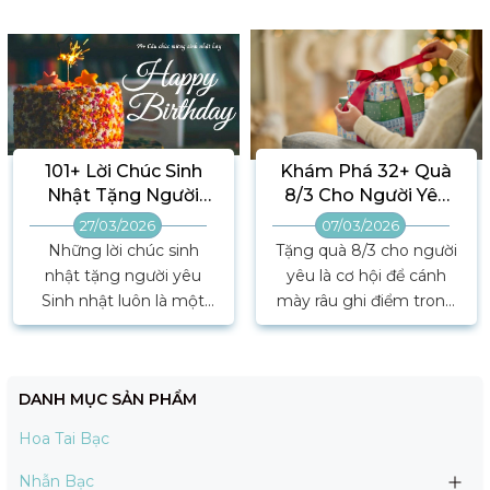
101+ Lời Chúc Sinh
Khám Phá 32+ Quà
Nhật Tặng Người
8/3 Cho Người Yêu
Yêu Lãng Mạn, Hài
Tăng Sự Lãng Mạn
27/03/2026
07/03/2026
Hước & Ý Nghĩa Nhất
Những lời chúc sinh
Tặng quà 8/3 cho người
nhật tặng người yêu
yêu là cơ hội để cánh
Sinh nhật luôn là một
mày râu ghi điểm trong
trong những dịp đặc
mắt nửa kia. Tuy nhiên,
biệt nhất để bạn thể
không phải ai cũng biết
hiện tình cảm với người
cách chọn món quà phù
DANH MỤC SẢN PHẨM
mình yêu. Một lời chúc
hợp, vừa thể hiện sự
sinh nhật dù ngắn gọn,
quan tâm vừa giúp tình
Hoa Tai Bạc
hài hước hay lãng mạn
cảm thêm gắn kết.
cũng đủ khiến cho nửa
Ngay sau đây, Cara Luna
Nhẫn Bạc