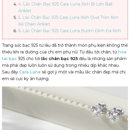
4. Lắc Chân Bạc 925 Cara Luna Xích Bi Lớn Ball
Anklet
5. Lắc Chân Bạc 925 Cara Luna Xích Oval Tròn Xen
Kẽ Chain Anklet
6. Lắc Chân Bạc 925 Cara Luna Bướm Đính Đá Xích
Bi Dainty Butterfly
Ý nghĩa của việc đeo lắc chân bạc 925
Trang sức bạc 925 từ lâu đã trở thành món phụ kiện không thể
1. Sự tự tin
thiếu khi ra đường của chị em phụ nữ. Từ đầu tới chân, từ
hoa
2. Vòng tuần hoàn trong tình yêu
tai bạc
925 cho tới
lắc chân bạc 925
đều là những sản phẩm
3. Tôn dáng và làm nổi bật đôi chân
mà phái đẹp luôn luôn sử dụng trong nhiều dịp khác nhau.
Cara Luna - Đơn vị cung cấp các mẫu lắc chân bạc 925 uy
Sau đây
Cara Luna
sẽ gợi ý một vài mẫu lắc chân đẹp mà chị
tín, đẹp mắt
em sẽ cực kỳ ấn tượng.
Lời kết