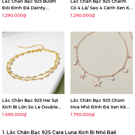
Lắc Chân Bạc 925 Bướm
Lắc Chân Bạc 925 Charm
Đôi Đính Đá Dainty
Cỏ 4 Lá/ Sao 4 Cánh Xen Kẽ
Butterfly - VSA02
Charm Tròn Đính Đá -
1.290.000₫
1.290.000₫
VCA501
Lắc Chân Bạc 925 Hai Sợi
Lắc Chân Bạc 925 Chùm
Xích Bi Lớn So Le Double
Hoa Nhỏ Đính Đá Xen Kẽ
Ball Anklet - VCA03
Blossom Flower - VGA03
1.090.000₫
1.790.000₫
1. Lắc Chân Bạc 925 Cara Luna Xích Bi Nhỏ Ball