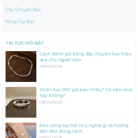
kia cảm thấy hạnh phúc
sẽ bật mí hơn 32 gợi ý
Dây Chuyền Bạc
và được trân trọng hơn.
ấn tượng, đảm bảo
Tuy nhiên, không phải ai
khiến nàng “thích mê”! 1.
Vòng Tay Bạc
cũng dễ dàng tìm được
Ý nghĩa của việc
câu chúc phù hợp - đủ
tặng quà 8/3 ý nghĩa
ngọt ngào nhưng
cho người yêu Ngày 8/3
TIN TỨC NỔI BẬT
không sến, đủ ý nghĩa...
là dịp đặc...
Cách đánh gió bằng dây chuyền bạc hiệu
quả cho người cảm
08/04/2026
Nhẫn bạc 950 giá bao nhiêu? Có nên mua
hay không?
08/04/2026
Đeo vòng tay trái có ý nghĩa gì và hướng
dẫn đeo đúng cách
08/04/2026