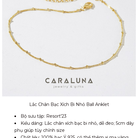
Lắc Chân Bạc Xích Bi Nhỏ Ball Anklet
Bộ sưu tập: Resort'23
Kiểu dáng: Lắc chân xích bạc bi nhỏ, dễ đeo; 5cm dây
phụ giúp tùy chỉnh size
Chất liệu: 100% bạc Ý 925, có thể thêm xi mạ vàng