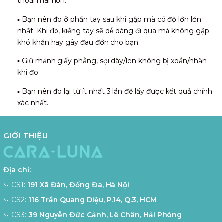
thoải mái hơn.
▪️ Bạn nên đo ở phần tay sau khi gập mà có độ lớn lớn
nhất. Khi đó, kiềng tay sẽ dễ dàng đi qua mà không gặp
khó khăn hay gây đau đớn cho bạn.
▪️ Giữ mảnh giấy phẳng, sợi dây/len không bị xoắn/nhăn
khi đo.
▪️ Bạn nên đo lại từ ít nhất 3 lần để lấy được kết quả chính
xác nhất.
GIỚI THIỆU
Địa chỉ:
⤿ CS1:
191 Xã Đàn, Đống Đa, Hà Nội
⤿ CS2:
116 Trần Quang Diệu, P.14, Q.3, HCM
⤿ CS3:
39 Nguyễn Đức Cảnh, Lê Chân, Hải Phòng