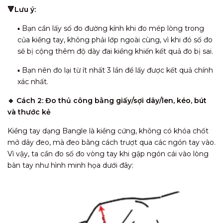
🔻Lưu ý:
▪️ Bạn cần lấy số đo đường kính khi đo mép lòng trong
của kiềng tay, không phải lớp ngoài cùng, vì khi đó số đo
sẽ bị cộng thêm độ dày đai kiềng khiến kết quả đo bị sai.
▪️ Bạn nên đo lại từ ít nhất 3 lần để lấy được kết quả chính
xác nhất.
🔹 Cách 2: Đ
o thủ công bằng giấy/sợi dây/len, kéo, bút
và thước kẻ
Kiềng tay dạng Bangle là kiềng cứng, không có khóa chốt
mở dây đeo, mà đeo bằng cách trượt qua các ngón tay vào.
Vì vậy, ta cần đo số đo vòng tay khi gập ngón cái vào lòng
bàn tay như hình minh họa dưới đây: