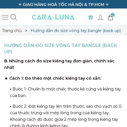
✧ GIAO HÀNG HOẢ TỐC HÀ NỘI & TP.HCM ✧
Trang chủ
Hướng dẫn đo size vòng tay bangle (back up)
HƯỚNG DẪN ĐO SIZE VÒNG TAY BANGLE (BACK
UP)
B.
Những cách đo size kiềng tay đơn giản, chính xác
nhất
🔹 Cách 1: Đo theo một chiếc kiềng tay có sẵn:
▪️
Bước 1: Chuẩn bị một chiếc thước kẻ cứng và kiềng tay
của bạn.
▪️
Bước 2: Đặt kiềng tay lên trên thước, sao cho vạch số 0
của thước trùng với mép lòng trong của kiềng tay.
Khoảng cách đo được giữa 2 mép lòng trong kiềng tay
chính là đường kính kiềng tay.