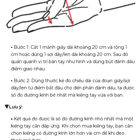
▪️
Bước 1: Cắt 1 mảnh giấy dài khoảng 20 cm và rộng 1
cm hoặc dùng 1 sợi dây/len dài khoảng 20 cm. Sau đó
quấn quanh vị trí bàn tay như hình và dùng bút đánh dấu
điểm giao nhau.
▪️
Bước 2: Dùng thước kẻ đo chiều dài của đoạn giấy/sợi
dây/len từ điểm bắt đầu cho đến phần đánh dấu, ta được
số đo đường kính bé nhất mà kiềng tay vừa với bạn.
🔻Lưu ý:
▪️ Kết quả đo được là số đo đường kính nhỏ nhất mà một
kiềng tay cần đáp ứng. Khi chọn mua kiềng tay, bạn cần
chọn kiềng có đường kính lớn hơn vài cm để khi đeo