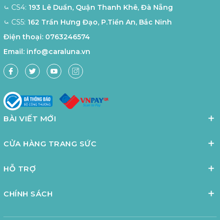
⤿ CS4:
193 Lê Duẩn, Quận Thanh Khê, Đà Nẵng
⤿ CS5:
162 Trần Hưng Đạo, P.Tiền An, Bắc Ninh
Điện thoại:
0763246574
Email:
info@caraluna.vn
BÀI VIẾT MỚI
CỬA HÀNG TRANG SỨC
HỖ TRỢ
CHÍNH SÁCH