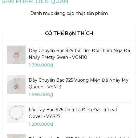
SẢN PHẨM LIÊN QUAN
Danh mục đang cập nhật sản phẩm
CÓ THỂ BẠN THÍCH
Dây Chuyền Bạc 925 Trái Tim Đôi Thiên Nga Đá
Nhảy Pretty Swan - VGN10
1.790.000₫
Dây Chuyền Bạc 925 Vương Miện Đá Nhảy My
Queen - VYN13
1.690.000₫
Lắc Tay Bạc 925 Cỏ 4 Lá Đính Đá - 4 Leaf
Clover - VYB27
1.290.000₫