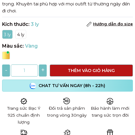
trọng. Khuyên tai phù hợp với mọi outift từ thường ngày đến
đi chơi.
Kích thước:
3 ly
Hướng dẫn đo size
3 ly
4 ly
Màu sắc:
Vàng
-
+
THÊM VÀO GIỎ HÀNG
CHAT TƯ VẤN NGAY (8h - 22h)
Trang sức Bạc Ý
Đổi trả sản phẩm
Bảo hành làm mới
925 chuẩn định
trong vòng 30ngày
trang sức trọn đời
lượng