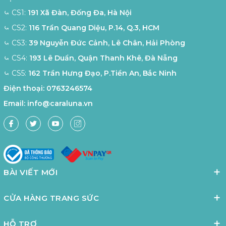
⤿ CS1:
191 Xã Đàn, Đống Đa, Hà Nội
⤿ CS2:
116 Trần Quang Diệu, P.14, Q.3, HCM
⤿ CS3:
39 Nguyễn Đức Cảnh, Lê Chân, Hải Phòng
⤿ CS4:
193 Lê Duẩn, Quận Thanh Khê, Đà Nẵng
⤿ CS5:
162 Trần Hưng Đạo, P.Tiền An, Bắc Ninh
Điện thoại:
0763246574
Email:
info@caraluna.vn
BÀI VIẾT MỚI
CỬA HÀNG TRANG SỨC
HỖ TRỢ