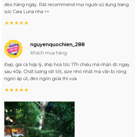
đeo hàng ngày. Rất recommend mọi người sử dụng trang
sức Cara Luna nha ^^
★
★
★
★
★
nguyenquochien_288
Khách mua hàng
Đẹp, giá cả hợp lý, ship hoả tốc 17h chiều mà nhận đc ngay
sau 40p. Chất lượng rất tốt, size nhỏ nhất mà vẫn bị rộng
ngón áp út, đeo ngón giữa thì vừa
★
★
★
★
★