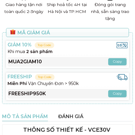
Giao hàng tận nơi
Ship hoả tốc 4H tại
Đóng gói trang
toàn quốc 2-3ngày
Hà Nội và TP.HCM
nhã, sẵn sàng trao
tặng
MÃ GIẢM GIÁ
GIẢM 10%
Top Code
Khi mua
2 sản phẩm
MUA2GIAM10
Copy
FREESHIP
Top Code
Miễn Phí
Vận Chuyển Đơn > 950k
FREESHIP950K
Copy
MÔ TẢ SẢN PHẨM
ĐÁNH GIÁ
THÔNG SỐ THIẾT KẾ - VCE30V