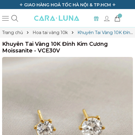
✧ GIAO HÀNG HOẢ TỐC HÀ NỘI & TP.HCM ✧
Trang chủ
Hoa tai vàng 10k
Khuyên Tai Vàng 10K Đính
Kim Cương Moissanite - VCE30V
Khuyên Tai Vàng 10K Đính Kim Cương
Moissanite - VCE30V