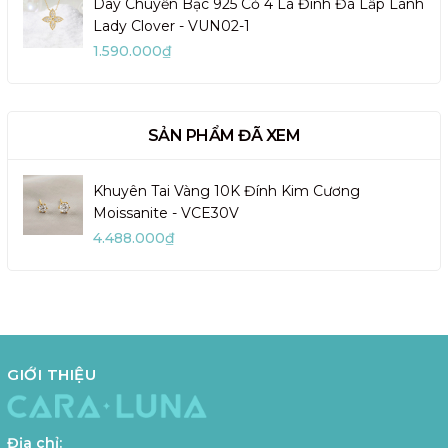
Dây Chuyền Bạc 925 Cỏ 4 Lá Đính Đá Lấp Lánh
Lady Clover - VUN02-1
1.590.000₫
SẢN PHẨM ĐÃ XEM
Khuyên Tai Vàng 10K Đính Kim Cương
Moissanite - VCE30V
4.488.000₫
GIỚI THIỆU
Địa chỉ: