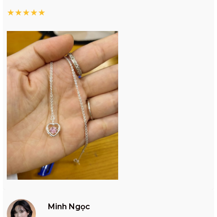
★
★
★
★
★
Minh Ngọc