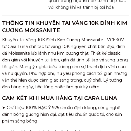
quản trong hộp kín để tránh tiếp xúc
với không khí và tránh bị oxi hóa
THÔNG TIN KHUYÊN TAI VÀNG 10K ĐÍNH KIM
CƯƠNG MOISSANITE
Khuyên Tai Vàng 10K Đính Kim Cương Moissanite - VCE30V
từ Cara Luna chế tác từ vàng 10K nguyên chất bền đẹp, đính
đá Moissanite lấp lánh như kim cương thật. Thiết kế classic
đơn giản với khuyên tai tròn, gắn đá tinh tế, tạo vẻ sang trọng
tối giản. Mang ý nghĩa biểu tượng cho sự thanh lịch vĩnh cửu
và nữ quyền. Phù hợp phụ nữ yêu phong cách tối giản nhưng
vẫn thể hiện được cảm giác sang trọng, quý phái. Lý tưởng
đeo hàng ngày, tiệc tùng hoặc làm quà kỷ niệm.
CAM KẾT KHI MUA HÀNG TẠI CARA LUNA
➤ Chất liệu 100% BẠC Ý 925 chuẩn định lượng, công nghệ
đánh bóng gương hiện đại, đạt tiêu chuẩn quốc tế, cho sản
phẩm sáng bóng