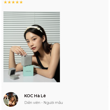
★
★
★
★
★
KOC Hà Lê
Diễn viên - Người mẫu