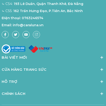
⤿ CS4:
193 Lê Duẩn, Quận Thanh Khê, Đà Nẵng
⤿ CS5:
162 Trần Hưng Đạo, P.Tiền An, Bắc Ninh
Điện thoại:
0763246574
Email:
info@caraluna.vn
BÀI VIẾT MỚI
CỬA HÀNG TRANG SỨC
HỖ TRỢ
CHÍNH SÁCH