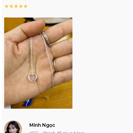
★
★
★
★
★
Minh Ngọc