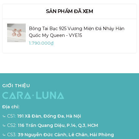
SẢN PHẨM ĐÃ XEM
Bông Tai Bạc 925 Vương Miện Đá Nhảy Hàn
Quốc My Queen - VYE15
1.790.000₫
GIỚI THIỆU
Địa chỉ:
⤿ CS1:
191 Xã Đàn, Đống Đa, Hà Nội
⤿ CS2:
116 Trần Quang Diệu, P.14, Q.3, HCM
⤿ CS3:
39 Nguyễn Đức Cảnh, Lê Chân, Hải Phòng