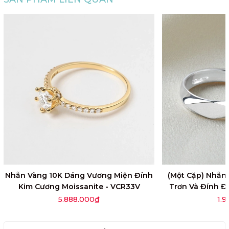
Nhẫn Vàng 10K Dáng Vương Miện Đính
(Một Cặp) Nhẫn 
Kim Cương Moissanite - VCR33V
Trơn Và Đính Đ
VYR21
5.888.000₫
1.