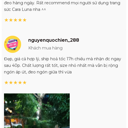
đeo hàng ngày. Rất recommend mọi người sử dụng trang
sức Cara Luna nha ^^
★
★
★
★
★
nguyenquochien_288
Khách mua hàng
Đẹp, giá cả hợp lý, ship hoả tốc 17h chiều mà nhận đc ngay
sau 40p. Chất lượng rất tốt, size nhỏ nhất mà vẫn bị rộng
ngón áp út, đeo ngón giữa thì vừa
★
★
★
★
★