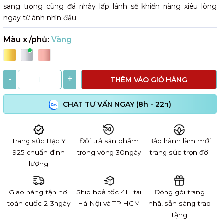
sang trọng cùng đá nhảy lấp lánh sẽ khiến nàng xiêu lòng
ngay từ ánh nhìn đầu.
Màu xi/phủ:
Vàng
-
+
THÊM VÀO GIỎ HÀNG
CHAT TƯ VẤN NGAY (8h - 22h)
Trang sức Bạc Ý
Đổi trả sản phẩm
Bảo hành làm mới
925 chuẩn định
trong vòng 30ngày
trang sức trọn đời
lượng
Giao hàng tận nơi
Ship hoả tốc 4H tại
Đóng gói trang
toàn quốc 2-3ngày
Hà Nội và TP.HCM
nhã, sẵn sàng trao
tặng