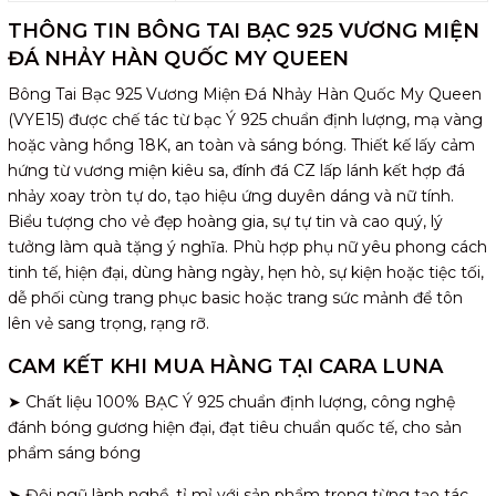
THÔNG TIN BÔNG TAI BẠC 925 VƯƠNG MIỆN
ĐÁ NHẢY HÀN QUỐC MY QUEEN
Bông Tai Bạc 925 Vương Miện Đá Nhảy Hàn Quốc My Queen
(VYE15) được chế tác từ bạc Ý 925 chuẩn định lượng, mạ vàng
hoặc vàng hồng 18K, an toàn và sáng bóng. Thiết kế lấy cảm
hứng từ vương miện kiêu sa, đính đá CZ lấp lánh kết hợp đá
nhảy xoay tròn tự do, tạo hiệu ứng duyên dáng và nữ tính.
Biểu tượng cho vẻ đẹp hoàng gia, sự tự tin và cao quý, lý
tưởng làm quà tặng ý nghĩa. Phù hợp phụ nữ yêu phong cách
tinh tế, hiện đại, dùng hàng ngày, hẹn hò, sự kiện hoặc tiệc tối,
dễ phối cùng trang phục basic hoặc trang sức mảnh để tôn
lên vẻ sang trọng, rạng rỡ.
CAM KẾT KHI MUA HÀNG TẠI CARA LUNA
➤ Chất liệu 100% BẠC Ý 925 chuẩn định lượng, công nghệ
đánh bóng gương hiện đại, đạt tiêu chuẩn quốc tế, cho sản
phẩm sáng bóng
➤ Đội ngũ lành nghề, tỉ mỉ với sản phẩm trong từng tạo tác,