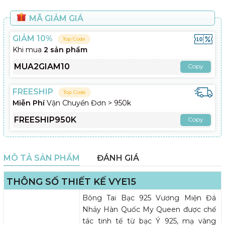
MÃ GIẢM GIÁ
GIẢM 10%
Top Code
Khi mua
2 sản phẩm
MUA2GIAM10
Copy
FREESHIP
Top Code
Miễn Phí
Vận Chuyển Đơn > 950k
FREESHIP950K
Copy
MÔ TẢ SẢN PHẨM
ĐÁNH GIÁ
THÔNG SỐ THIẾT KẾ VYE15
Bông Tai Bạc 925 Vương Miện Đá
Nhảy Hàn Quốc My Queen được chế
tác tinh tế từ bạc Ý 925, mạ vàng