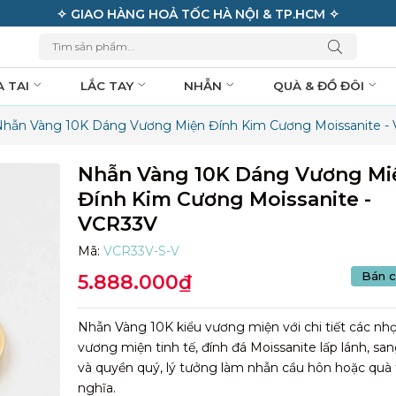
✧ GIAO HÀNG HOẢ TỐC HÀ NỘI & TP.HCM ✧
A TAI
LẮC TAY
NHẪN
QUÀ & ĐỒ ĐÔI
hẫn Vàng 10K Dáng Vương Miện Đính Kim Cương Moissanite -
Nhẫn Vàng 10K Dáng Vương Mi
Đính Kim Cương Moissanite -
VCR33V
Mã:
VCR33V-S-V
Bán c
5.888.000₫
Nhẫn Vàng 10K kiểu vương miện với chi tiết các nh
vương miện tinh tế, đính đá Moissanite lấp lánh, sa
và quyền quý, lý tưởng làm nhẫn cầu hôn hoặc quà
nghĩa.