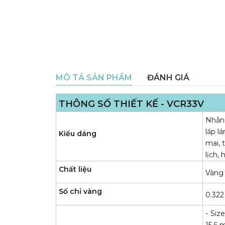
MÔ TẢ SẢN PHẨM
ĐÁNH GIÁ
THÔNG SỐ THIẾT KẾ - VCR33V
Nhẫn 
lấp l
Kiểu dáng
mai, 
lịch,
Chất liệu
Vàng
Số chỉ vàng
0.322
- Siz
15.6