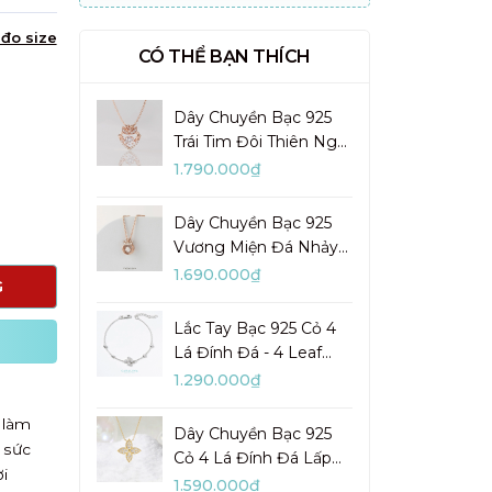
đo size
CÓ THỂ BẠN THÍCH
Dây Chuyền Bạc 925
Trái Tim Đôi Thiên Nga
Đá Nhảy Pretty Swan -
1.790.000₫
VGN10
Dây Chuyền Bạc 925
Vương Miện Đá Nhảy
My Queen - VYN13
1.690.000₫
G
Lắc Tay Bạc 925 Cỏ 4
Lá Đính Đá - 4 Leaf
Clover - VYB27
1.290.000₫
 làm
Dây Chuyền Bạc 925
 sức
Cỏ 4 Lá Đính Đá Lấp
i
Lánh Lady Clover -
1.590.000₫