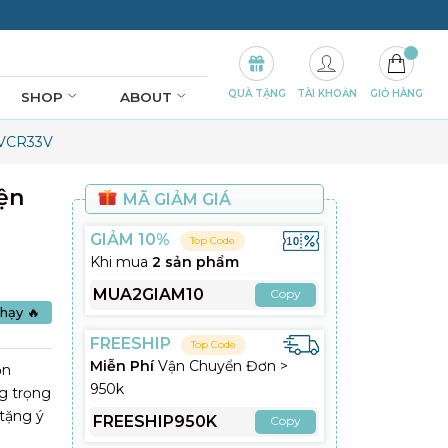
QUÀ TẶNG
TÀI KHOẢN
GIỎ HÀNG
SHOP
ABOUT
 VCR33V
ện
MÃ GIẢM GIÁ
GIẢM 10%
Top Code
Khi mua
2 sản phẩm
MUA2GIAM10
Copy
hạy 🔥
FREESHIP
Top Code
Miễn Phí
Vận Chuyển Đơn >
ọn
950k
ng trọng
 tặng ý
FREESHIP950K
Copy