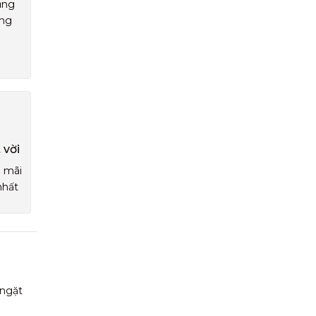
ụng
áng
 vời
u mãi
nhất
 ngặt