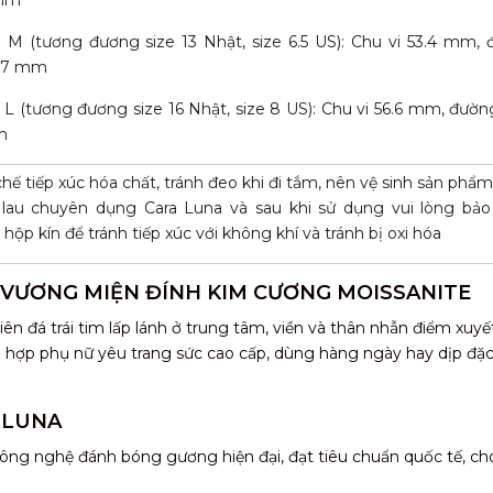
e M (tương đương size 13 Nhật, size 6.5 US): Chu vi 53.4 mm,
 17 mm
e L (tương đương size 16 Nhật, size 8 US): Chu vi 56.6 mm, đườn
m
hế tiếp xúc hóa chất, tránh đeo khi đi tắm, nên vệ sinh sản phẩ
 lau chuyên dụng Cara Luna và sau khi sử dụng vui lòng bả
 hộp kín để tránh tiếp xúc với không khí và tránh bị oxi hóa
 VƯƠNG MIỆN ĐÍNH KIM CƯƠNG MOISSANITE
iên đá trái tim lấp lánh ở trung tâm, viền và thân nhẫn điểm xuyế
ù hợp phụ nữ yêu trang sức cao cấp, dùng hàng ngày hay dịp đặc 
 LUNA
ông nghệ đánh bóng gương hiện đại, đạt tiêu chuẩn quốc tế, ch