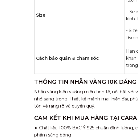
- Siz
Size
kính
- Siz
18m
Hạn c
Cách bảo quản & chăm sóc
khăn
trong
THÔNG TIN NHẪN VÀNG 10K DÁNG
Nhẫn vàng kiểu vương miện tinh tế, nổi bật với v
nhỏ sang trọng. Thiết kế mảnh mai, hiện đại, ph
tôn vẻ rạng rỡ và quyền quý.
CAM KẾT KHI MUA HÀNG TẠI CARA
➤ Chất liệu 100% BẠC Ý 925 chuẩn định lượng, c
phẩm sáng bóng