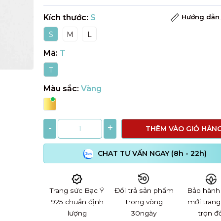
Kích thước:
S
Hướng dẫn 
S
M
L
Mã:
T
T
Màu sắc:
Vàng
-
+
THÊM VÀO GIỎ HÀN
CHAT TƯ VẤN NGAY (8h - 22h)
Trang sức Bạc Ý
Đổi trả sản phẩm
Bảo hành
925 chuẩn định
trong vòng
mới trang
lượng
30ngày
trọn đờ