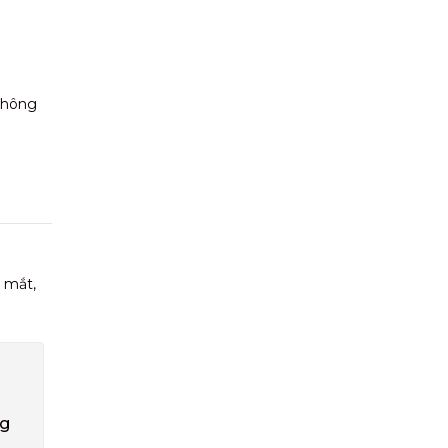
 không
 mắt,
ng