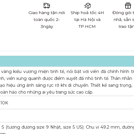
Giao hàng tận nơi
Ship hoả tốc 4H
Đóng gói 
toàn quốc 2-
tại Hà Nội và
nhã, sẵn 
3ngày
TP.HCM
trao tặ
vàng kiểu vương miện tinh tế, nổi bật với viên đá chính hình tr
ánh, viền xung quanh được điểm xuyết đá nhỏ tinh tế. Thân nhẫ
tạo hiệu ứng ánh sáng rực rỡ khi di chuyển. Thiết kế sang trọng,
 hoàn hảo cho những ai yêu trang sức cao cấp.
 10K
e S (tương đương size 9 Nhật, size 5 US): Chu vi 49.2 mm, đườn
 mm