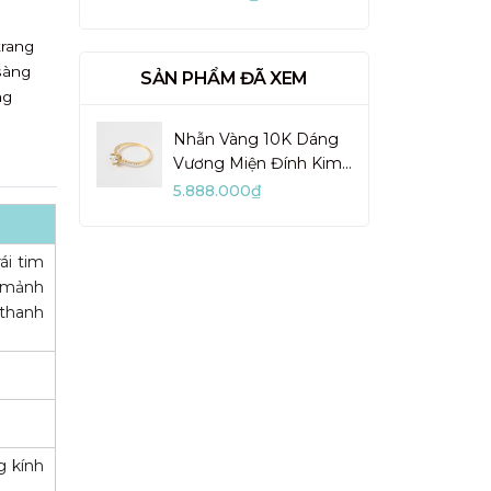
VUN02-1
trang
sàng
SẢN PHẨM ĐÃ XEM
ng
Nhẫn Vàng 10K Dáng
Vương Miện Đính Kim
Cương Moissanite -
5.888.000₫
VCR33V
ái tim
n mảnh
 thanh
g kính