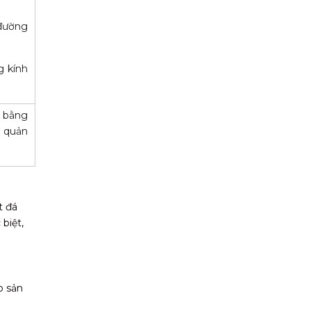
 đường
g kính
m bằng
o quản
t đá
biệt,
o sản