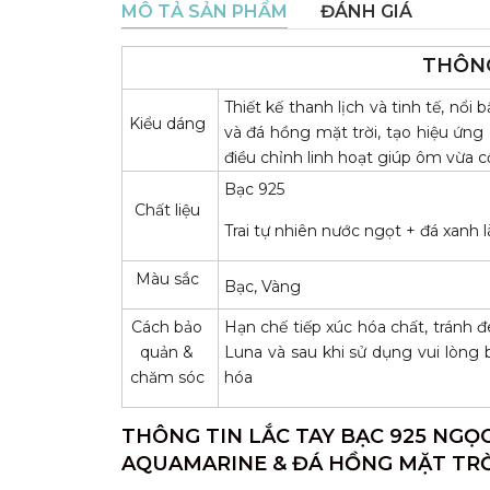
MÔ TẢ SẢN PHẨM
ĐÁNH GIÁ
THÔNG
Thiết kế thanh lịch và tinh tế, nổ
Kiểu dáng
và đá hồng mặt trời, tạo hiệu ứn
điều chỉnh linh hoạt giúp ôm vừa c
Bạc 925
Chất liệu
Trai tự nhiên nước ngọt + đá xanh 
Màu sắc
Bạc, Vàng
Cách bảo
Hạn chế tiếp xúc hóa chất, tránh 
quản &
Luna và sau khi sử dụng vui lòng b
chăm sóc
hóa
THÔNG TIN LẮC TAY BẠC 925 NGỌ
AQUAMARINE & ĐÁ HỒNG MẶT TRỜ