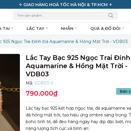
✧ MIỄN PHÍ VẬN CHUYỂN ĐƠN HÀNG 950K ✧
A TAI
LẮC TAY
NHẪN
QUÀ & ĐỒ ĐÔI
c 925 Ngọc Trai Đính Đá Aquamarine & Hồng Mặt Trời - VDB03
Lắc Tay Bạc 925 Ngọc Trai Đính
Aquamarine & Hồng Mặt Trời -
VDB03
Mã:
VDB03-V
Bán c
790.000₫
Lắc tay bạc 925 kết hợp ngọc trai, đá aquamarine x
đá hồng mặt trời, tạo hiệu ứng ombre sang trọng. T
boho tinh tế, dễ đeo hàng ngày hay dịp đặc biệt, 
năng lượng tích cực và bình an.