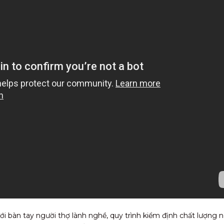
i bàn tay người thợ lành nghề, quy trình kiểm định chất lượng