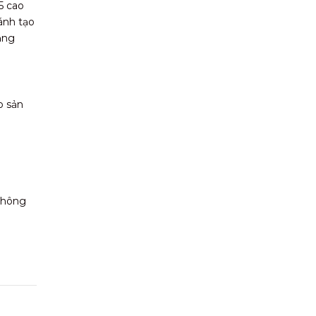
5 cao
ánh tạo
ằng
o sản
 không