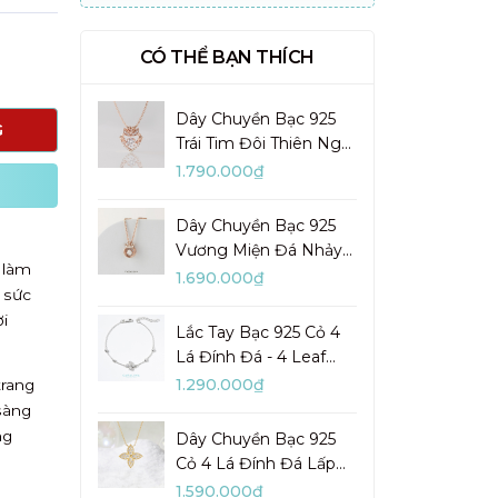
CÓ THỂ BẠN THÍCH
Dây Chuyền Bạc 925
G
Trái Tim Đôi Thiên Nga
Đá Nhảy Pretty Swan -
1.790.000₫
VGN10
Dây Chuyền Bạc 925
Vương Miện Đá Nhảy
 làm
My Queen - VYN13
1.690.000₫
 sức
i
Lắc Tay Bạc 925 Cỏ 4
Lá Đính Đá - 4 Leaf
Clover - VYB27
1.290.000₫
trang
sàng
ng
Dây Chuyền Bạc 925
Cỏ 4 Lá Đính Đá Lấp
Lánh Lady Clover -
1.590.000₫