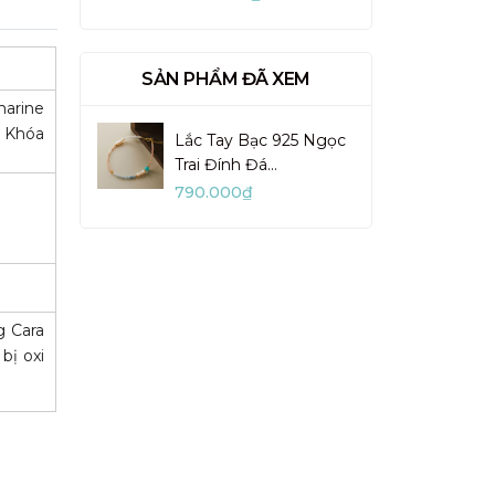
VUN02-1
SẢN PHẨM ĐÃ XEM
marine
. Khóa
Lắc Tay Bạc 925 Ngọc
Trai Đính Đá
Aquamarine & Hồng
790.000₫
Mặt Trời - VDB03
g Cara
bị oxi