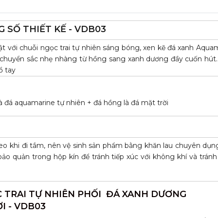
 SỐ THIẾT KẾ - VDB03
i bật với chuỗi ngọc trai tự nhiên sáng bóng, xen kẽ đá xanh Aqua
g chuyển sắc nhẹ nhàng từ hồng sang xanh dương đầy cuốn hút
ổ tay
là đá aquamarine tự nhiên + đá hồng là đá mặt trời
đeo khi đi tắm, nên vệ sinh sản phẩm bằng khăn lau chuyên dụn
ảo quản trong hộp kín để tránh tiếp xúc với không khí và tránh 
C TRAI TỰ NHIÊN PHỐI ĐÁ XANH DƯƠNG
I - VDB03