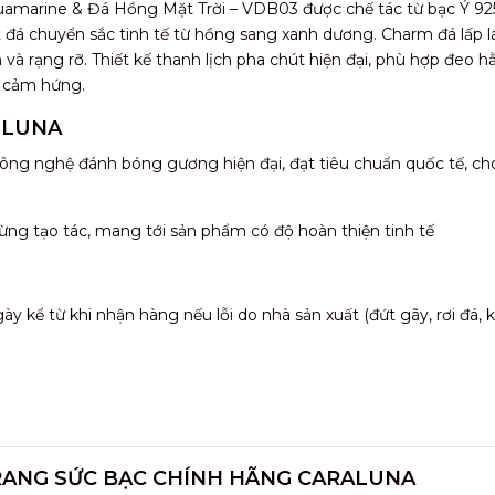
uamarine & Đá Hồng Mặt Trời – VDB03 được chế tác từ bạc Ý 92
t đá chuyển sắc tinh tế từ hồng sang xanh dương. Charm đá lấp l
và rạng rỡ. Thiết kế thanh lịch pha chút hiện đại, phù hợp đeo h
y cảm hứng.
 LUNA
ông nghệ đánh bóng gương hiện đại, đạt tiêu chuẩn quốc tế, ch
ừng tạo tác, mang tới sản phẩm có độ hoàn thiện tinh tế
 kể từ khi nhận hàng nếu lỗi do nhà sản xuất (đứt gãy, rơi đá,
RANG SỨC BẠC CHÍNH HÃNG CARALUNA