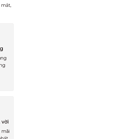
 mắt,
ng
ụng
áng
 vời
u mãi
nhất