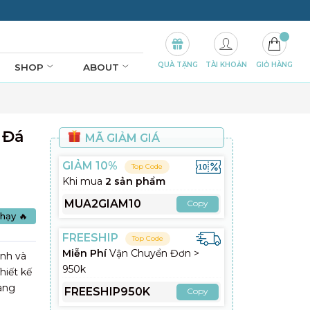
QUÀ TẶNG
TÀI KHOẢN
GIỎ HÀNG
SHOP
ABOUT
 Đá
MÃ GIẢM GIÁ
GIẢM 10%
Top Code
Khi mua
2 sản phẩm
MUA2GIAM10
Copy
hạy 🔥
FREESHIP
Top Code
Miễn Phí
Vận Chuyển Đơn >
anh và
950k
hiết kế
mang
FREESHIP950K
Copy