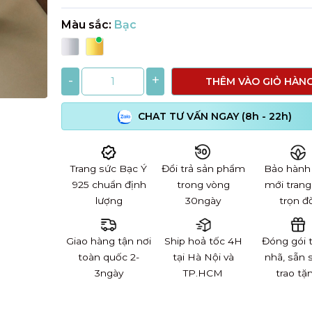
Màu sắc:
Bạc
-
+
THÊM VÀO GIỎ HÀN
CHAT TƯ VẤN NGAY (8h - 22h)
Trang sức Bạc Ý
Đổi trả sản phẩm
Bảo hành
925 chuẩn định
trong vòng
mới trang
lượng
30ngày
trọn đờ
Giao hàng tận nơi
Ship hoả tốc 4H
Đóng gói 
toàn quốc 2-
tại Hà Nội và
nhã, sẵn 
3ngày
TP.HCM
trao tặ