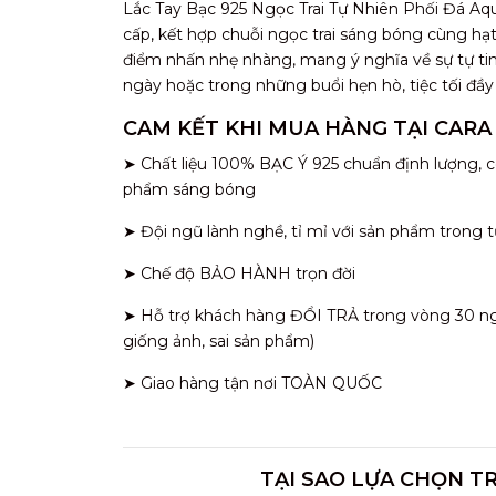
Lắc Tay Bạc 925 Ngọc Trai Tự Nhiên Phối Đá Aq
cấp, kết hợp chuỗi ngọc trai sáng bóng cùng hạ
điểm nhấn nhẹ nhàng, mang ý nghĩa về sự tự tin 
ngày hoặc trong những buổi hẹn hò, tiệc tối đầ
CAM KẾT KHI MUA HÀNG TẠI CARA
➤ Chất liệu 100% BẠC Ý 925 chuẩn định lượng, c
phẩm sáng bóng
➤ Đội ngũ lành nghề, tỉ mỉ với sản phẩm trong t
➤ Chế độ BẢO HÀNH trọn đời
➤ Hỗ trợ khách hàng ĐỔI TRẢ trong vòng 30 ngày
giống ảnh, sai sản phẩm)
➤ Giao hàng tận nơi TOÀN QUỐC
TẠI SAO LỰA CHỌN T