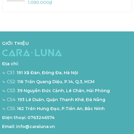
1.090.000₫
GIỚI THIỆU
Địa chỉ:
⤿ CS1:
191 Xã Đàn, Đống Đa, Hà Nội
⤿ CS2:
116 Trần Quang Diệu, P.14, Q.3, HCM
⤿ CS3:
39 Nguyễn Đức Cảnh, Lê Chân, Hải Phòng
⤿ CS4:
193 Lê Duẩn, Quận Thanh Khê, Đà Nẵng
⤿ CS5:
162 Trần Hưng Đạo, P.Tiền An, Bắc Ninh
Điện thoại:
0763246574
Email:
info@caraluna.vn