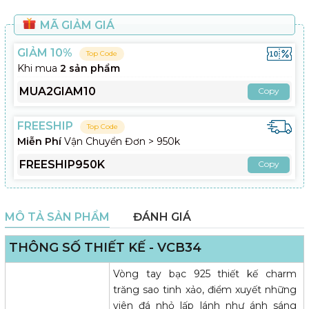
MÃ GIẢM GIÁ
GIẢM 10%
Top Code
Khi mua
2 sản phẩm
MUA2GIAM10
Copy
FREESHIP
Top Code
Miễn Phí
Vận Chuyển Đơn > 950k
FREESHIP950K
Copy
MÔ TẢ SẢN PHẨM
ĐÁNH GIÁ
THÔNG SỐ THIẾT KẾ - VCB34
Vòng tay bạc 925 thiết kế charm
trăng sao tinh xảo, điểm xuyết những
viên đá nhỏ lấp lánh như ánh sáng