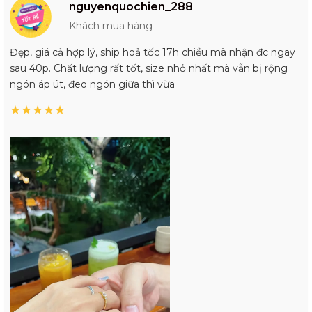
nguyenquochien_288
Khách mua hàng
Đẹp, giá cả hợp lý, ship hoả tốc 17h chiều mà nhận đc ngay
sau 40p. Chất lượng rất tốt, size nhỏ nhất mà vẫn bị rộng
ngón áp út, đeo ngón giữa thì vừa
★
★
★
★
★