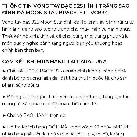
THÔNG TIN VÒNG TAY BẠC 925 HÌNH TRĂNG SAO
ĐÍNH ĐÁ MOON STAR BRACELET - VCB34
Vòng tay bạc 925 Moon Star đính đá lấp lánh, lấy cảm hứng từ
hình ảnh trăng sao tượng trưng cho may mắn và hạnh phúc.
Thiết kế nhỏ xinh, tinh tế, dễ phối cùng mọi trang phục và là
món quà ý nghĩa dành tặng người bạn yêu thương hoặc
chính bản thân bạn.
CAM KẾT KHI MUA HÀNG TẠI CARA LUNA
➤ Chất liệu 100% BẠC Ý 925 chuẩn định lượng, công nghệ
đánh bóng gương hiện đại, đạt tiêu chuẩn quốc tế, cho sản
phẩm sáng bóng
➤ Đội ngũ lành nghề, tỉ mỉ với sản phẩm trong từng tạo tác,
mang tới sản phẩm có độ hoàn thiện tinh tế
➤ Chế độ BẢO HÀNH trọn đời
➤ Hỗ trợ khách hàng ĐỔI TRẢ trong vòng 30 ngày kể từ khi
nhận hàng nếu lỗi do nhà sản xuất (đứt gãy, rơi đá, không