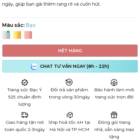
ngày, giúp bạn gái thêm rạng rỡ và cuốn hút.
Màu sắc:
Bạc
HẾT HÀNG
CHAT TƯ VẤN NGAY (8h - 22h)
Trang sức Bạc Ý
Đổi trả sản phẩm
Bảo hành làm mới
925 chuẩn định
trong vòng 30ngày
trang sức trọn đời
lượng
Giao hàng tận nơi
Ship hoả tốc 4H tại
Đóng gói trang
toàn quốc 2-3ngày
Hà Nội và TP.HCM
nhã, sẵn sàng trao
tặng