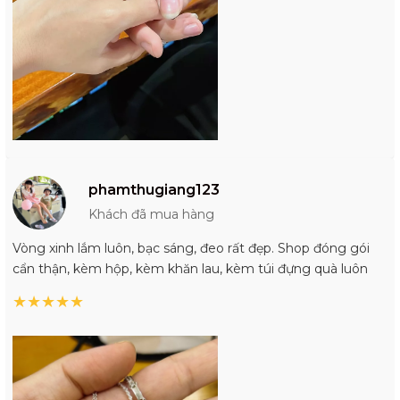
phamthugiang123
Khách đã mua hàng
Vòng xinh lắm luôn, bạc sáng, đeo rất đẹp. Shop đóng gói
cẩn thận, kèm hộp, kèm khăn lau, kèm túi đựng quà luôn
★
★
★
★
★