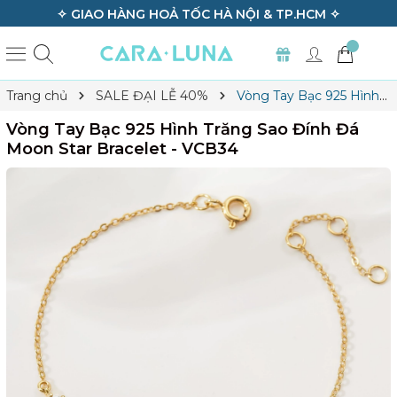
Ả SẢN PHẨM ✧
✧ GIAO HÀNG HOẢ TỐC HÀ NỘ
Trang chủ
SALE ĐẠI LỄ 40%
Vòng Tay Bạc 925 Hình
Trăng Sao Đính Đá Moon Star Bracelet - VCB34
Vòng Tay Bạc 925 Hình Trăng Sao Đính Đá
Moon Star Bracelet - VCB34