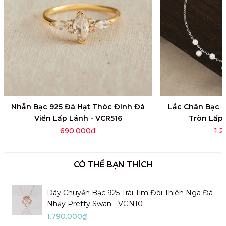
Nhẫn Bạc 925 Đá Hạt Thóc Đính Đá
Lắc Chân Bạc 
Viền Lấp Lánh - VCR516
Tròn Lấp
690.000₫
1.
CÓ THỂ BẠN THÍCH
Dây Chuyền Bạc 925 Trái Tim Đôi Thiên Nga Đá
Nhảy Pretty Swan - VGN10
1.790.000₫