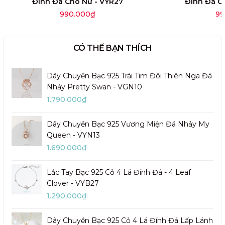
Đính Đá Cho Nữ - VYR27
Đính Đá C
990.000₫
99
CÓ THỂ BẠN THÍCH
Dây Chuyền Bạc 925 Trái Tim Đôi Thiên Nga Đá
Nhảy Pretty Swan - VGN10
1.790.000₫
Dây Chuyền Bạc 925 Vương Miện Đá Nhảy My
Queen - VYN13
1.690.000₫
Lắc Tay Bạc 925 Cỏ 4 Lá Đính Đá - 4 Leaf
Clover - VYB27
1.290.000₫
Dây Chuyền Bạc 925 Cỏ 4 Lá Đính Đá Lấp Lánh