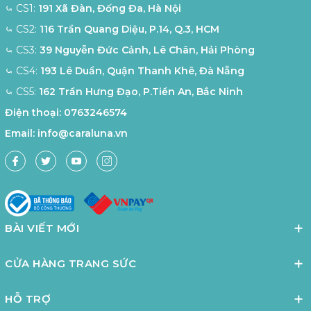
⤿ CS1:
191 Xã Đàn, Đống Đa, Hà Nội
⤿ CS2:
116 Trần Quang Diệu, P.14, Q.3, HCM
⤿ CS3:
39 Nguyễn Đức Cảnh, Lê Chân, Hải Phòng
⤿ CS4:
193 Lê Duẩn, Quận Thanh Khê, Đà Nẵng
⤿ CS5:
162 Trần Hưng Đạo, P.Tiền An, Bắc Ninh
Điện thoại:
0763246574
Email:
info@caraluna.vn
BÀI VIẾT MỚI
CỬA HÀNG TRANG SỨC
HỖ TRỢ