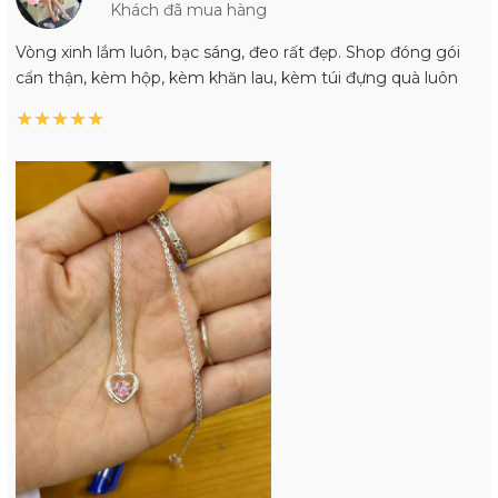
Khách đã mua hàng
Vòng xinh lắm luôn, bạc sáng, đeo rất đẹp. Shop đóng gói
cẩn thận, kèm hộp, kèm khăn lau, kèm túi đựng quà luôn
★
★
★
★
★