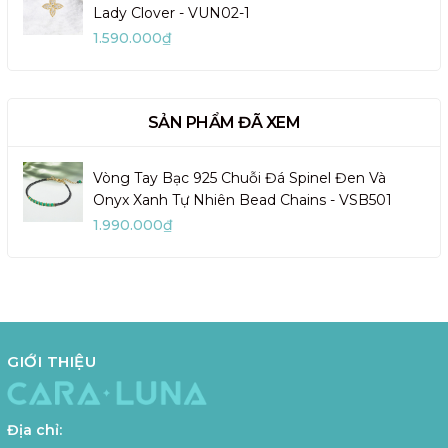
Lady Clover - VUN02-1
1.590.000₫
SẢN PHẨM ĐÃ XEM
Vòng Tay Bạc 925 Chuỗi Đá Spinel Đen Và
Onyx Xanh Tự Nhiên Bead Chains - VSB501
1.990.000₫
GIỚI THIỆU
Địa chỉ: