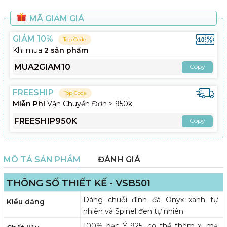
MÃ GIẢM GIÁ
GIẢM 10%
Top Code
Khi mua
2 sản phẩm
MUA2GIAM10
Copy
FREESHIP
Top Code
Miễn Phí
Vận Chuyển Đơn > 950k
FREESHIP950K
Copy
MÔ TẢ SẢN PHẨM
ĐÁNH GIÁ
THÔNG SỐ THIẾT KẾ - VSB501
Dáng chuỗi đính đá Onyx xanh tự
Kiểu dáng
nhiên và Spinel đen tự nhiên
100% bạc Ý 925, có thể thêm xi mạ