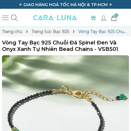
✧ GIAO HÀNG HOẢ TỐC HÀ NỘI & TP.HCM ✧
Trang chủ
Trang Sức Bạc 925
Vòng Tay Bạc 925 Chuỗi
Đá Spinel Đen Và Onyx Xanh Tự Nhiên Bead Chains - VSB501
Vòng Tay Bạc 925 Chuỗi Đá Spinel Đen Và
Onyx Xanh Tự Nhiên Bead Chains - VSB501