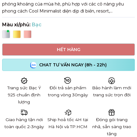
phóng khoáng của mùa hè, phù hợp với các cô nàng yêu
phong cách Cool Minimalist diện dịp đi biển, resort,...
Màu xi/phủ:
Bạc
HẾT HÀNG
CHAT TƯ VẤN NGAY (8h - 22h)
Trang sức Bạc Ý
Đổi trả sản phẩm
Bảo hành làm mới
925 chuẩn định
trong vòng 30ngày
trang sức trọn đời
lượng
Giao hàng tận nơi
Ship hoả tốc 4H tại
Đóng gói trang
toàn quốc 2-3ngày
Hà Nội và TP.HCM
nhã, sẵn sàng trao
tặng