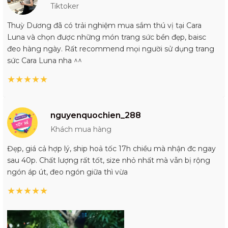
Tiktoker
Thuỳ Dương đã có trải nghiệm mua sắm thú vị tại Cara
Luna và chọn được những món trang sức bền đẹp, baisc
đeo hàng ngày. Rất recommend mọi người sử dụng trang
sức Cara Luna nha ^^
★
★
★
★
★
nguyenquochien_288
Khách mua hàng
Đẹp, giá cả hợp lý, ship hoả tốc 17h chiều mà nhận đc ngay
sau 40p. Chất lượng rất tốt, size nhỏ nhất mà vẫn bị rộng
ngón áp út, đeo ngón giữa thì vừa
★
★
★
★
★