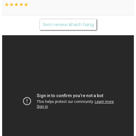
★
★
★
★
★
Xem review khách hàng