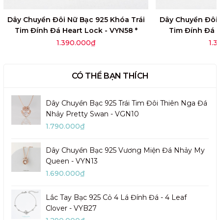
Dây Chuyền Đôi Nữ Bạc 925 Khóa Trái
Dây Chuyền Đôi 
Tim Đính Đá Heart Lock - VYN58 *
Tim Đính Đá 
1.390.000₫
1.
CÓ THỂ BẠN THÍCH
Dây Chuyền Bạc 925 Trái Tim Đôi Thiên Nga Đá
Nhảy Pretty Swan - VGN10
1.790.000₫
Dây Chuyền Bạc 925 Vương Miện Đá Nhảy My
Queen - VYN13
1.690.000₫
Lắc Tay Bạc 925 Cỏ 4 Lá Đính Đá - 4 Leaf
Clover - VYB27