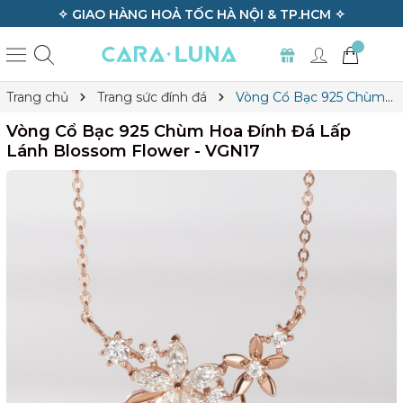
BẢO HÀNH TRỌN ĐỜI TẤT CẢ SẢN PHẨM ✧
✧ 
Trang chủ
Trang sức đính đá
Vòng Cổ Bạc 925 Chùm
Hoa Đính Đá Lấp Lánh Blossom Flower - VGN17
Vòng Cổ Bạc 925 Chùm Hoa Đính Đá Lấp
Lánh Blossom Flower - VGN17