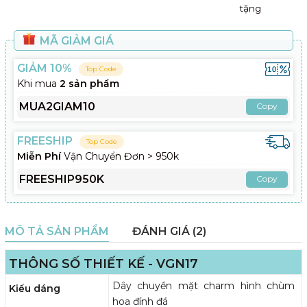
tặng
MÃ GIẢM GIÁ
GIẢM 10%
Top Code
Khi mua
2 sản phẩm
MUA2GIAM10
Copy
FREESHIP
Top Code
Miễn Phí
Vận Chuyển Đơn > 950k
FREESHIP950K
Copy
MÔ TẢ SẢN PHẨM
ĐÁNH GIÁ (2)
THÔNG SỐ THIẾT KẾ - VGN17
Dây chuyền mặt charm hình chùm
Kiểu dáng
hoa đính đá