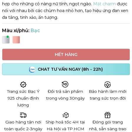
hợp cho những cô nàng nữ tính, ngọt ngào.
Mặt charm
được
nối với nhau bởi các chùm hoa nhỏ hơn, tạo hiệu ứng đan xen
đa tầng, tinh xảo, ấn
tượng.
Màu xi/phủ:
Bạc
HẾT HÀNG
CHAT TƯ VẤN NGAY (8h - 22h)
Trang sức Bạc Ý
Đổi trả sản phẩm
Bảo hành làm mới
925 chuẩn định
trong vòng 30ngày
trang sức trọn đời
lượng
Giao hàng tận nơi
Ship hoả tốc 4H tại
Đóng gói trang
toàn quốc 2-3ngày
Hà Nội và TP.HCM
nhã, sẵn sàng trao