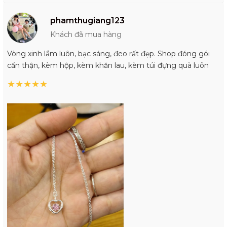
phamthugiang123
Khách đã mua hàng
Vòng xinh lắm luôn, bạc sáng, đeo rất đẹp. Shop đóng gói
cẩn thận, kèm hộp, kèm khăn lau, kèm túi đựng quà luôn
★
★
★
★
★