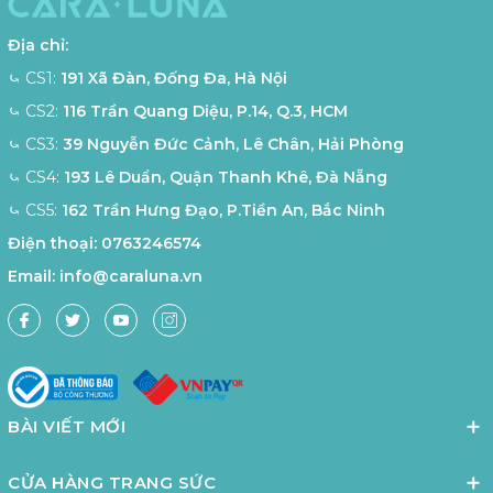
Địa chỉ:
⤿ CS1:
191 Xã Đàn, Đống Đa, Hà Nội
⤿ CS2:
116 Trần Quang Diệu, P.14, Q.3, HCM
⤿ CS3:
39 Nguyễn Đức Cảnh, Lê Chân, Hải Phòng
⤿ CS4:
193 Lê Duẩn, Quận Thanh Khê, Đà Nẵng
⤿ CS5:
162 Trần Hưng Đạo, P.Tiền An, Bắc Ninh
Điện thoại:
0763246574
Email:
info@caraluna.vn
BÀI VIẾT MỚI
CỬA HÀNG TRANG SỨC