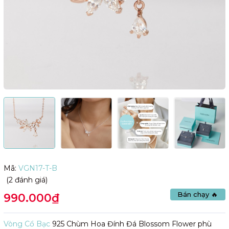
Mã:
VGN17-T-B
(2 đánh giá)
Bán chạy 🔥
990.000₫
Vòng Cổ Bạc
925 Chùm Hoa Đính Đá Blossom Flower phù