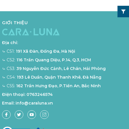
GIỚI THIỆU
Địa chỉ:
⤿ CS1:
191 Xã Đàn, Đống Đa, Hà Nội
⤿ CS2:
116 Trần Quang Diệu, P.14, Q.3, HCM
⤿ CS3:
39 Nguyễn Đức Cảnh, Lê Chân, Hải Phòng
⤿ CS4:
193 Lê Duẩn, Quận Thanh Khê, Đà Nẵng
⤿ CS5:
162 Trần Hưng Đạo, P.Tiền An, Bắc Ninh
Điện thoại:
0763246574
Email:
info@caraluna.vn