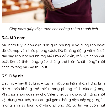
Giày nam giúp diện mạo các chàng thêm thanh lịch
3.4. Mũ nam
Mũ nam tuy là phụ kiện đơn giản nhưng lại vô cùng linh hoạt,
dễ kết hợp với nhiều phong cách. Dù là năng động với mũ lưỡi
trai hay lịch lãm với những kiểu mũ cổ điển, mỗi lựa chọn đều
toát lên cá tính riêng, giúp chàng thể hiện “chất riêng” một
cách rõ ràng và đầy thu hút.
3.5. Dây nịt
Dây nịt – hay thắt lưng – tuy là một phụ kiện nhỏ, nhưng lại là
điểm nhấn không thể thiếu trong phong cách của quý ông.
Khi chọn món quà này cho Valentine, bạn không chỉ tặng một
vật dụng hữu ích, mà còn gửi gắm thông điệp đầy ngọt ngào:
mong anh ấy luôn giữ vững phong độ, tự tin và cuốn hút