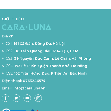
GIỚI THIỆU
Địa chỉ:
⤿ CS1:
191 Xã Đàn, Đống Đa, Hà Nội
⤿ CS2:
116 Trần Quang Diệu, P.14, Q.3, HCM
⤿ CS3:
39 Nguyễn Đức Cảnh, Lê Chân, Hải Phòng
⤿ CS4:
193 Lê Duẩn, Quận Thanh Khê, Đà Nẵng
⤿ CS5:
162 Trần Hưng Đạo, P.Tiền An, Bắc Ninh
Điện thoại:
0763246574
Email:
info@caraluna.vn