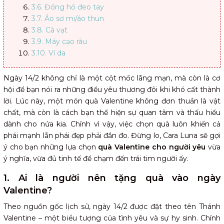
3.6. Đồng hồ đeo tay
3.7. Áo sơ mi/áo thun
3.8. Cà vạt
3.9. Máy cạo râu
3.10. Ví da
3.11. Mắt kính thời trang
3.12. Ốp điện thoại
Ngày 14/2 không chỉ là một cột mốc lãng mạn, mà còn là cơ
4. Bật mí 15+ quà valentine cho người yêu là nữ
hội để bạn nói ra những điều yêu thương đôi khi khó cất thành
4.1. Trang sức
lời. Lúc này, một món quà Valentine không đơn thuần là vật
4.2. Mỹ phẩm/Đồ skincare
chất, mà còn là cách bạn thể hiện sự quan tâm và thấu hiểu
4.3. Socola
dành cho nửa kia. Chính vì vậy, việc chọn quà luôn khiến cả
4.4. Son môi
phái mạnh lẫn phái đẹp phải đắn đo. Đừng lo, Cara Luna sẽ gợi
4.5. Túi xách
ý cho bạn những lựa chọn
quà Valentine cho người yêu
vừa
4.6. Hoa hồng
ý nghĩa, vừa đủ tinh tế để chạm đến trái tim người ấy.
4.7. Giày nữ
1. Ai là người nên tặng quà vào ngày
4.8. Váy đầm
Valentine?
4.9. Đồng hồ nữ tính
4.10. Gấu bông
Theo nguồn gốc lịch sử, ngày 14/2 được đặt theo tên Thánh
4.11. Phụ kiện tóc
Valentine – một biểu tượng của tình yêu và sự hy sinh. Chính