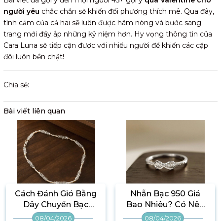
Bài viết đã gợi ý đến mọi người 45+ gợi ý
quà Valentine cho
người yêu
chắc chắn sẽ khiến đối phương thích mê. Qua đây,
tình cảm của cả hai sẽ luôn được hâm nóng và bước sang
trang mới đầy ắp những kỷ niệm hơn. Hy vọng thông tin của
Cara Luna sẽ tiếp cận được với nhiều người để khiến các cặp
đôi luôn bền chặt!
Chia sẻ:
Bài viết liên quan
Cách Đánh Gió Bằng
Nhẫn Bạc 950 Giá
Dây Chuyền Bạc
Bao Nhiêu? Có Nên
Hiệu Quả Cho Người
Mua Hay Không?
08/04/2026
08/04/2026