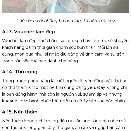
Phá cách với những bó hoa làm từ tiền, trái cây
4.13. Voucher làm đẹp
Voucher làm đẹp như chăm sóc da, spa hay làm tóc sẽ khuyến
khích nàng dành thời gian chăm sóc bản thân. Mỗi lần sử
dụng, món quà như lời nhắc dịu dàng về tình cảm và sự trân
trọng sâu sắc mà bạn dành cho nàng.
4.14. Thú cưng
Trong trường hợp nàng là một người rất yêu động vật thì bạn
có thể tham khảo một bé thú cưng đáng yêu. Đây không chỉ
là bạn đồng hành, mà còn là nguồn vui, sự ấm áp và những
khoảnh khắc hạnh phúc bất ngờ mà cô ấy sắp sửa đón nhận.
4.15. Nến thơm
Nến thơm không chỉ mang đến nguồn ánh sáng dịu nhẹ mà
còn tạo ra không gian đầy thư giãn, ấm áp và ngập tràn cảm