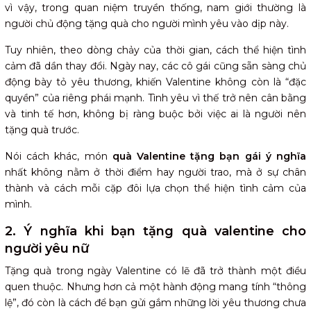
4.12. Đèn ngủ
vì vậy, trong quan niệm truyền thống, nam giới thường là
4.12. Bó hoa tiền/hoa bánh kẹo,trái cây
người chủ động tặng quà cho người mình yêu vào dịp này.
4.13. Voucher làm đẹp
Tuy nhiên, theo dòng chảy của thời gian, cách thể hiện tình
4.14. Thú cưng
cảm đã dần thay đổi. Ngày nay, các cô gái cũng sẵn sàng chủ
4.15. Nến thơm
động bày tỏ yêu thương, khiến Valentine không còn là “đặc
5. Danh sách quà valentine cho người yêu có thể thực
quyền” của riêng phái mạnh. Tình yêu vì thế trở nên cân bằng
hiện cùng nhau
và tinh tế hơn, không bị ràng buộc bởi việc ai là người nên
5.1. Một bữa ăn tối lãng mạn
tặng quà trước.
5.2. Đi xem phim
5.3. Cùng nhau đi du lịch
Nói cách khác, món
quà Valentine tặng bạn gái ý nghĩa
5.4. Cùng tham gia khóa làm quà handmade
nhất không nằm ở thời điểm hay người trao, mà ở sự chân
6. TOP quà valentine cho người yêu ở xa
thành và cách mỗi cặp đôi lựa chọn thể hiện tình cảm của
6.1. Vòng tay cảm ứng
mình.
6.2. Đồ đôi
6.3. Gấu bông
2. Ý nghĩa khi bạn tặng quà valentine cho
6.4. Tai nghe
người yêu nữ
6.5. Điện thoại di động
Tặng quà trong ngày Valentine có lẽ đã trở thành một điều
7. Lưu ý khi mua quà valentine cho người yêu bạn cần
quen thuộc. Nhưng hơn cả một hành động mang tính “thông
biết
lệ”, đó còn là cách để bạn gửi gắm những lời yêu thương chưa