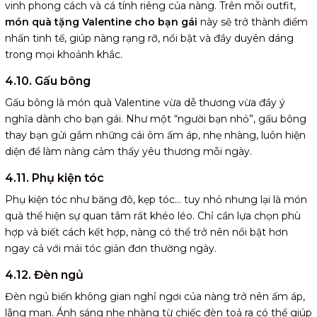
vinh phong cách và cá tính riêng của nàng. Trên mỗi outfit,
món quà tặng Valentine cho bạn gái
này sẽ trở thành điểm
nhấn tinh tế, giúp nàng rạng rỡ, nổi bật và đầy duyên dáng
trong mọi khoảnh khắc.
4.10. Gấu bông
Gấu bông là món quà Valentine vừa dễ thương vừa đầy ý
nghĩa dành cho bạn gái. Như một “người bạn nhỏ”, gấu bông
thay bạn gửi gắm những cái ôm ấm áp, nhẹ nhàng, luôn hiện
diện để làm nàng cảm thấy yêu thương mỗi ngày.
4.11. Phụ kiện tóc
Phụ kiện tóc như băng đô, kẹp tóc… tuy nhỏ nhưng lại là món
quà thể hiện sự quan tâm rất khéo léo. Chỉ cần lựa chọn phù
hợp và biết cách kết hợp, nàng có thể trở nên nổi bật hơn
ngay cả với mái tóc giản đơn thường ngày.
4.12. Đèn ngủ
Đèn ngủ biến không gian nghỉ ngơi của nàng trở nên ấm áp,
lãng mạn. Ánh sáng nhẹ nhàng từ chiếc đèn toả ra có thể giúp