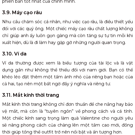
phiên bản tốt nhất của chính mình.
3.9. Máy cạo râu
Nhu cầu chăm sóc cá nhân, như việc cạo râu, là điều thiết yếu
đối với các quý ông. Một chiếc máy cạo râu chất lượng không
chỉ giúp anh ấy luôn gọn gàng mà còn tăng sự tự tin mỗi khi
xuất hiện, dù là đi làm hay gặp gỡ những người quan trọng.
3.10. Ví da
Ví da thường được xem là biểu tượng của tài lộc và là vật
dụng gần như không thể thiếu đối với nam giới. Bạn có thể
khéo léo đặt thêm một tấm ảnh nhỏ của riêng bạn hoặc của
cả hai, tạo nên một bất ngờ đầy ý nghĩa và riêng tư.
3.11. Mắt kính thời trang
Mắt kính thời trang không chỉ đơn thuần để che nắng hay bảo
vệ mắt, mà còn là “tuyên ngôn” về phong cách và cá tính.
Một chiếc kính sang trọng làm quà Valentine cho người yêu
sẽ nâng phong cách của chàng lên một tầm cao mới, đồng
thời giúp tổng thể outfit trở nên nổi bật và ấn tượng hơn.