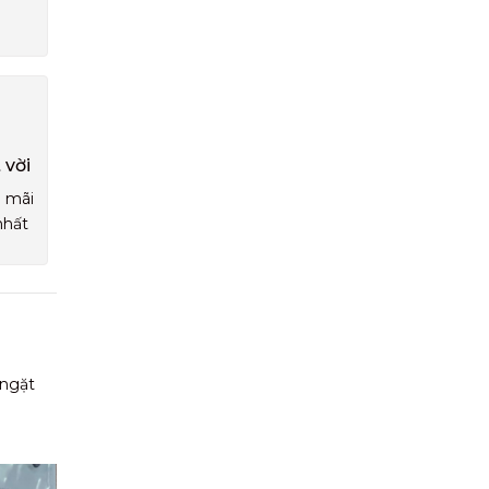
 vời
u mãi
nhất
 ngặt