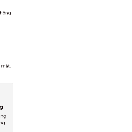
 không
 mắt,
ng
ụng
áng