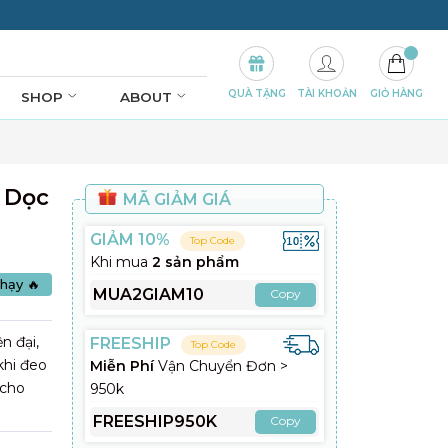
QUÀ TẶNG
TÀI KHOẢN
GIỎ HÀNG
SHOP
ABOUT
 Dọc
MÃ GIẢM GIÁ
GIẢM 10%
Top Code
Khi mua
2 sản phẩm
hạy 🔥
MUA2GIAM10
Copy
n đại,
FREESHIP
Top Code
 khi đeo
Miễn Phí
Vận Chuyển Đơn >
 cho
950k
FREESHIP950K
Copy