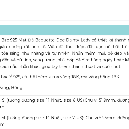
Bạc 925 Mặt Đá Baguette Dọc Dainty Lady có thiết kế thanh
iản nhưng rất tinh tế. Viên đá thoi được đặt dọc nổi bật tr
, tỏa sáng nhẹ nhàng và tự nhiên. Nhẫn mềm mại, dễ đeo và
đến vẻ nữ tính, sang trọng, phù hợp để đeo hàng ngày hoặc k
các mẫu nhẫn khác, giúp tay thêm thanh thoát và cuốn hút.
bạc Ý 925, có thể thêm xi mạ vàng 18K, mạ vàng hồng 18K
Vàng, Hồng
ze S (tương đương size 11 Nhật, size 6 US):Chu vi 51.9mm, đườn
mm
ze M (tương đương size 14 Nhật, size 7 US): Chu vi 54.5mm, đườn
mm