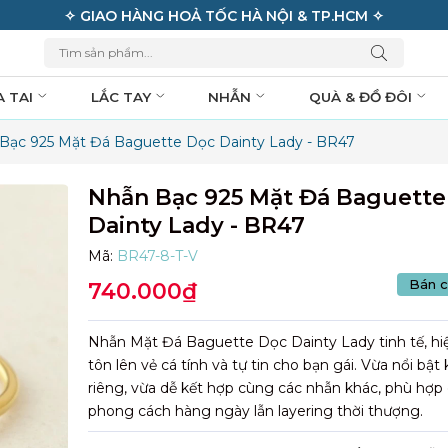
✧ GIAO HÀNG HOẢ TỐC HÀ NỘI & TP.HCM ✧
A TAI
LẮC TAY
NHẪN
QUÀ & ĐỒ ĐÔI
Bạc 925 Mặt Đá Baguette Dọc Dainty Lady - BR47
Nhẫn Bạc 925 Mặt Đá Baguette
Dainty Lady - BR47
Mã:
BR47-8-T-V
Bán c
740.000₫
Nhẫn Mặt Đá Baguette Dọc Dainty Lady tinh tế, hiệ
tôn lên vẻ cá tính và tự tin cho bạn gái. Vừa nổi bật
riêng, vừa dễ kết hợp cùng các nhẫn khác, phù hợp
phong cách hàng ngày lẫn layering thời thượng.