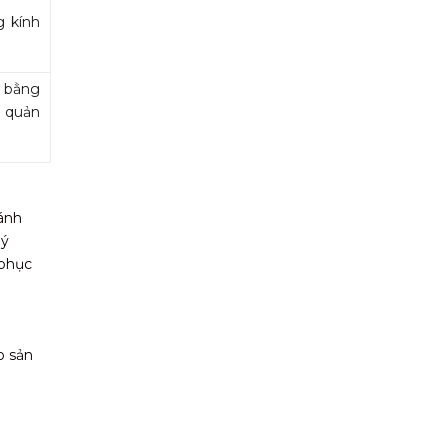
g kính
m bằng
o quản
ánh
 ý
 phục
o sản