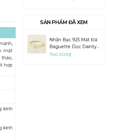
VUN02-1
SẢN PHẨM ĐÃ XEM
Nhẫn Bạc 925 Mặt Đá
 mảnh,
Baguette Dọc Dainty
ên mặt
Lady - BR47
740.000₫
 tháo,
ết hợp
g kính
g kính