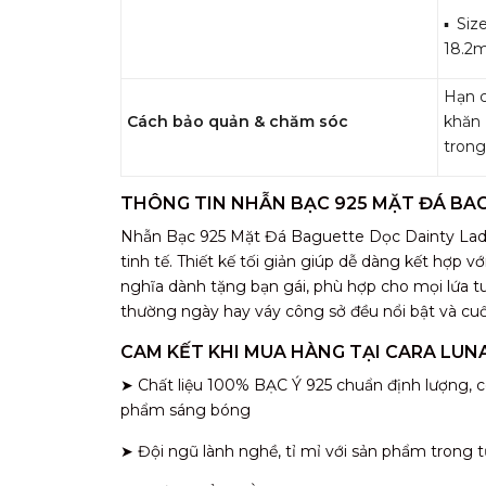
▪️ Si
18.2
Hạn c
Cách bảo quản & chăm sóc
khăn
trong
THÔNG TIN NHẪN BẠC 925 MẶT ĐÁ BA
Nhẫn Bạc 925 Mặt Đá Baguette Dọc Dainty Lady 
tinh tế. Thiết kế tối giản giúp dễ dàng kết hợp v
nghĩa dành tặng bạn gái, phù hợp cho mọi lứa tu
thường ngày hay váy công sở đều nổi bật và cuố
CAM KẾT KHI MUA HÀNG TẠI CARA LUN
➤ Chất liệu 100% BẠC Ý 925 chuẩn định lượng, c
phẩm sáng bóng
➤ Đội ngũ lành nghề, tỉ mỉ với sản phẩm trong t