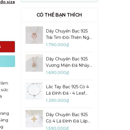
đo size
CÓ THỂ BẠN THÍCH
Dây Chuyền Bạc 925
Trái Tim Đôi Thiên Nga
Đá Nhảy Pretty Swan -
1.790.000₫
G
VGN10
Dây Chuyền Bạc 925
Vương Miện Đá Nhảy
My Queen - VYN13
1.690.000₫
 làm
Lắc Tay Bạc 925 Cỏ 4
 sức
Lá Đính Đá - 4 Leaf
i
Clover - VYB27
1.290.000₫
trang
Dây Chuyền Bạc 925
sàng
Cỏ 4 Lá Đính Đá Lấp
ng
Lánh Lady Clover -
1.590.000₫