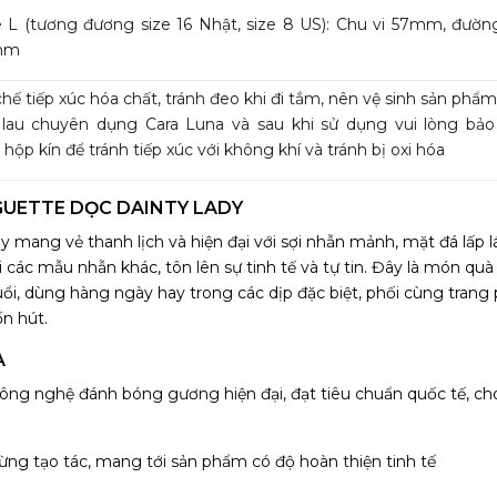
ze L (tương đương size 16 Nhật, size 8 US): Chu vi 57mm, đườn
mm
hế tiếp xúc hóa chất, tránh đeo khi đi tắm, nên vệ sinh sản phẩ
 lau chuyên dụng Cara Luna và sau khi sử dụng vui lòng bả
 hộp kín để tránh tiếp xúc với không khí và tránh bị oxi hóa
GUETTE DỌC DAINTY LADY
mang vẻ thanh lịch và hiện đại với sợi nhẫn mảnh, mặt đá lấp l
ới các mẫu nhẫn khác, tôn lên sự tinh tế và tự tin. Đây là món quà
ổi, dùng hàng ngày hay trong các dịp đặc biệt, phối cùng trang
n hút.
A
ông nghệ đánh bóng gương hiện đại, đạt tiêu chuẩn quốc tế, ch
ừng tạo tác, mang tới sản phẩm có độ hoàn thiện tinh tế