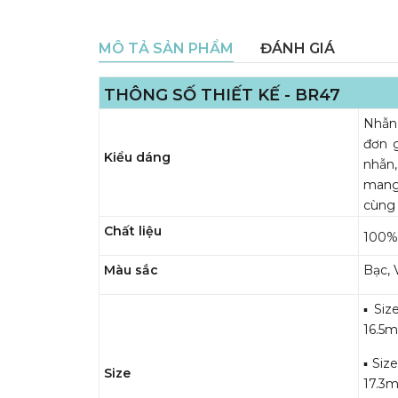
MÔ TẢ SẢN PHẨM
ĐÁNH GIÁ
THÔNG SỐ THIẾT KẾ - BR47
Nhẫn 
đơn g
Kiểu dáng
nhẫn
mang 
cùng 
Chất liệu
100% 
Màu sắc
Bạc, 
▪️ Si
16.5
▪️ Si
Size
17.3