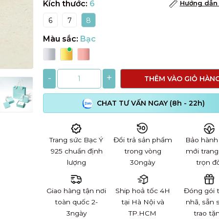
Kích thước:
6
Hướng dẫn 
6
7
8
Màu sắc:
Bạc
-
+
THÊM VÀO GIỎ HÀN
CHAT TƯ VẤN NGAY (8h - 22h)
Trang sức Bạc Ý
Đổi trả sản phẩm
Bảo hành
925 chuẩn định
trong vòng
mới trang
lượng
30ngày
trọn đờ
Giao hàng tận nơi
Ship hoả tốc 4H
Đóng gói 
toàn quốc 2-
tại Hà Nội và
nhã, sẵn 
3ngày
TP.HCM
trao tặ