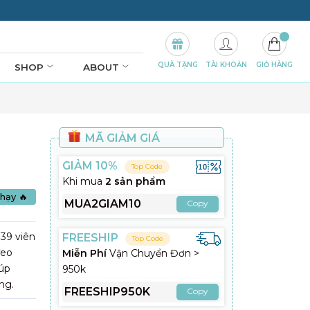
QUÀ TẶNG
TÀI KHOẢN
GIỎ HÀNG
SHOP
ABOUT
MÃ GIẢM GIÁ
GIẢM 10%
Top Code
Khi mua
2 sản phẩm
hạy 🔥
MUA2GIAM10
Copy
39 viên
FREESHIP
Top Code
đeo
Miễn Phí
Vận Chuyển Đơn >
iúp
950k
ng.
FREESHIP950K
Copy