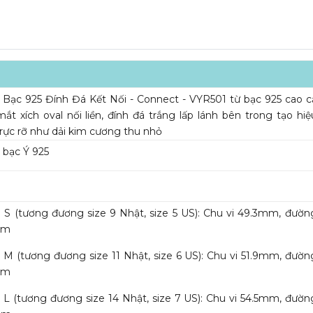
Bạc 925 Đính Đá Kết Nối - Connect - VYR501 từ bạc 925 cao c
ắt xích oval nối liền, đính đá trắng lấp lánh bên trong tạo hi
rực rỡ như dải kim cương thu nhỏ
bạc Ý 925
ze S (tương đương size 9 Nhật, size 5 US): Chu vi 49.3mm, đườn
mm
ze M (tương đương size 11 Nhật, size 6 US): Chu vi 51.9mm, đườn
mm
ze L (tương đương size 14 Nhật, size 7 US): Chu vi 54.5mm, đườn