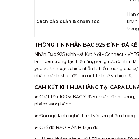
17.3
Hạn c
Cách bảo quản & chăm sóc
khăn
trong
THÔNG TIN NHẪN BẠC 925 ĐÍNH ĐÁ KẾT
Nhẫn Bạc 925 Đính Đá Kết Nối - Connect - VYR501 
lánh bên trong tạo hiệu ứng sáng rực rỡ như dải
yêu và tình bạn, chiếc nhẫn là biểu tượng của s
nhẫn mảnh khác để tôn nét tinh tế và hiện đại.
CAM KẾT KHI MUA HÀNG TẠI CARA LUN
➤ Chất liệu 100% BẠC Ý 925 chuẩn định lượng, c
phẩm sáng bóng
➤ Đội ngũ lành nghề, tỉ mỉ với sản phẩm trong t
➤ Chế độ BẢO HÀNH trọn đời