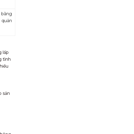
m bằng
o quản
g lấp
g tình
hiều
o sản