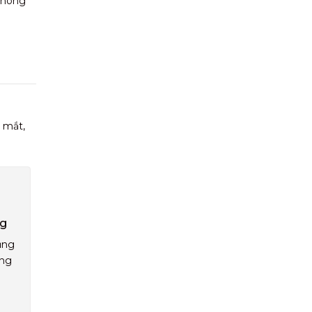
 không
 mắt,
ng
ụng
áng