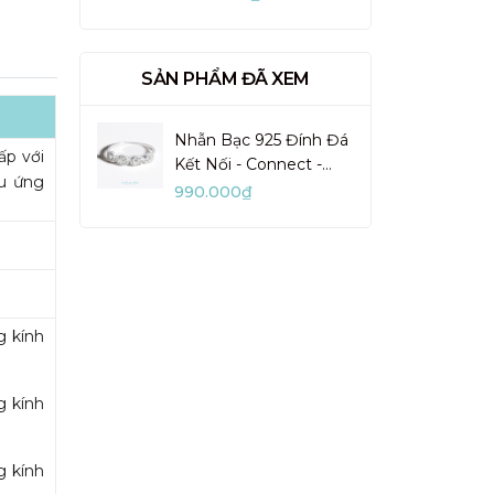
VUN02-1
SẢN PHẨM ĐÃ XEM
Nhẫn Bạc 925 Đính Đá
ấp với
Kết Nối - Connect -
ệu ứng
VYR501
990.000₫
g kính
g kính
g kính