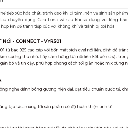
mm
hế tiếp xúc hóa chất, tránh đeo khi đi tắm, nên vệ sinh sản phẩ
 lau chuyên dụng Cara Luna và sau khi sử dụng vui lòng bả
 hộp kín để tránh tiếp xúc với không khí và tránh bị oxi hóa
 NỐI - CONNECT - VYR501
từ bạc 925 cao cấp với bốn mắt xích oval nối liền, đính đá trắn
 kim cương thu nhỏ. Lấy cảm hứng từ mối liên kết bền chặt tron
ự gắn bó và tin cậy, phù hợp phong cách tối giản hoặc mix cùng n
A
ông nghệ đánh bóng gương hiện đại, đạt tiêu chuẩn quốc tế, ch
ừng tạo tác, mang tới sản phẩm có độ hoàn thiện tinh tế