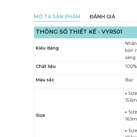
MÔ TẢ SẢN PHẨM
ĐÁNH GIÁ
THÔNG SỐ THIẾT KẾ - VYR501
Nhẫn 
Kiểu dáng
bốn m
sáng 
Chất liệu
100% 
Màu sắc
Bạc
▪️ Si
15.6
▪️ Si
Size
16.5
▪️ Si