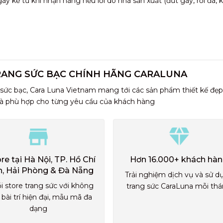
 kể từ khi nhận hàng nếu lỗi do nhà sản xuất (đứt gãy, rơi đá,
RANG SỨC BẠC CHÍNH HÃNG CARALUNA
 sức bạc, Cara Luna Vietnam mang tới các sản phẩm thiết kế đẹp
và phù hợp cho từng yêu cầu của khách hàng
ore tại Hà Nội, TP. Hồ Chí
Hơn 16.000+ khách hà
h, Hải Phòng & Đà Nẵng
Trải nghiệm dịch vụ và sử d
i store trang sức với không
trang sức CaraLuna mỗi th
 bài trí hiện đại, mẫu mã đa
dạng