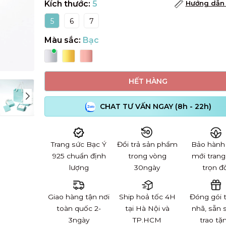
Kích thước:
5
Hướng dẫn 
5
6
7
Màu sắc:
Bạc
HẾT HÀNG
CHAT TƯ VẤN NGAY (8h - 22h)
Trang sức Bạc Ý
Đổi trả sản phẩm
Bảo hành
925 chuẩn định
trong vòng
mới trang
lượng
30ngày
trọn đờ
Giao hàng tận nơi
Ship hoả tốc 4H
Đóng gói 
toàn quốc 2-
tại Hà Nội và
nhã, sẵn 
3ngày
TP.HCM
trao tặ