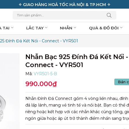
✧ GIAO HÀNG HOẢ TỐC HÀ NỘI & TP.HCM ✧
A TAI
LẮC TAY
NHẪN
QUÀ & ĐỒ ĐÔI
25 Đính Đá Kết Nối - Connect - VYR501
Nhẫn Bạc 925 Đính Đá Kết Nối -
Connect - VYR501
Mã:
VYR501-5-B
Bán c
990.000₫
Nhẫn Đính Đá Connect gồm 4 vòng liền nhau, đính 
đá lấp lánh, mang vẻ tinh tế và nổi bật. Bạn có thể 
riêng hoặc kết hợp với các nhẫn khác cùng tông, g
ngón giữa hoặc áp út trở thành điểm nhấn sang trọ