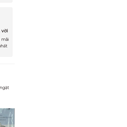
 vời
u mãi
nhất
 ngặt