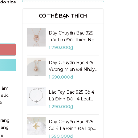
đo size
CÓ THỂ BẠN THÍCH
Dây Chuyền Bạc 925
Trái Tim Đôi Thiên Nga
Đá Nhảy Pretty Swan -
1.790.000₫
VGN10
Dây Chuyền Bạc 925
Vương Miện Đá Nhảy
My Queen - VYN13
1.690.000₫
 làm
Lắc Tay Bạc 925 Cỏ 4
 sức
Lá Đính Đá - 4 Leaf
i
Clover - VYB27
1.290.000₫
trang
Dây Chuyền Bạc 925
sàng
Cỏ 4 Lá Đính Đá Lấp
ng
Lánh Lady Clover -
1.590.000₫