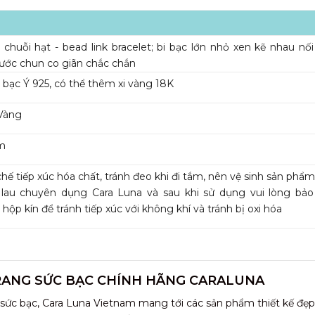
chuỗi hạt - bead link bracelet; bi bạc lớn nhỏ xen kẽ nhau nố
ước chun co giãn chắc chắn
bạc Ý 925, có thể thêm xi vàng 18K
Vàng
m
hế tiếp xúc hóa chất, tránh đeo khi đi tắm, nên vệ sinh sản phẩ
 lau chuyên dụng Cara Luna và sau khi sử dụng vui lòng bả
 hộp kín để tránh tiếp xúc với không khí và tránh bị oxi hóa
RANG SỨC BẠC CHÍNH HÃNG CARALUNA
 sức bạc, Cara Luna Vietnam mang tới các sản phẩm thiết kế đẹp