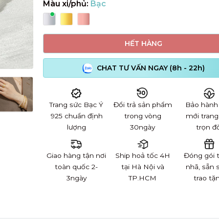
Màu xi/phủ:
Bạc
HẾT HÀNG
CHAT TƯ VẤN NGAY (8h - 22h)
Trang sức Bạc Ý
Đổi trả sản phẩm
Bảo hành
925 chuẩn định
trong vòng
mới trang
lượng
30ngày
trọn đờ
Giao hàng tận nơi
Ship hoả tốc 4H
Đóng gói 
toàn quốc 2-
tại Hà Nội và
nhã, sẵn 
3ngày
TP.HCM
trao tặ