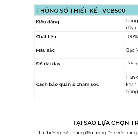
THÔNG SỐ THIẾT KẾ - VCB500
Dạng 
Kiểu dáng
dây c
Chất liệu
100% 
Màu sắc
Bạc, 
Độ dài dây
17.5c
Hạn c
Cách bảo quản & chăm sóc
khăn
trong
TẠI SAO LỰA CHỌN T
Là thương hiệu hàng đầu trong lĩnh vực trang