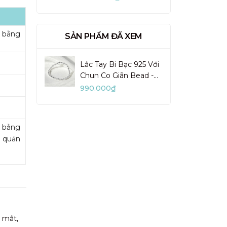
VUN02-1
i bằng
SẢN PHẨM ĐÃ XEM
Lắc Tay Bi Bạc 925 Với
Chun Co Giãn Bead -
VCB500
990.000₫
m bằng
o quản
 mắt,