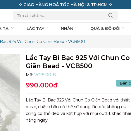
✧ GIAO HÀNG HOẢ TỐC HÀ NỘI & TP.HCM ✧
A TAI
LẮC TAY
NHẪN
QUÀ & ĐỒ ĐÔI
 Bạc 925 Với Chun Co Giãn Bead - VCB500
Lắc Tay Bi Bạc 925 Với Chun Co
Giãn Bead - VCB500
Mã:
VCB500-B
Bán c
990.000₫
Lắc Tay Bi Bạc 925 Với Chun Co Giãn Bead với thiết
basic, chắc chắn có thể sử dụng lâu dài, không out t
cũng có thể đeo và kết hợp với mọi outfit khác nh
hàng ngày.