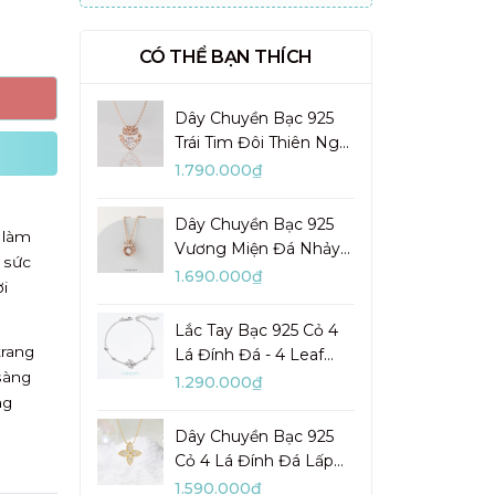
CÓ THỂ BẠN THÍCH
Dây Chuyền Bạc 925
Trái Tim Đôi Thiên Nga
Đá Nhảy Pretty Swan -
1.790.000₫
VGN10
Dây Chuyền Bạc 925
 làm
Vương Miện Đá Nhảy
 sức
My Queen - VYN13
1.690.000₫
i
Lắc Tay Bạc 925 Cỏ 4
trang
Lá Đính Đá - 4 Leaf
sàng
Clover - VYB27
1.290.000₫
ng
Dây Chuyền Bạc 925
Cỏ 4 Lá Đính Đá Lấp
Lánh Lady Clover -
1.590.000₫