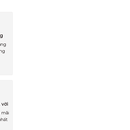
ng
ụng
áng
 vời
u mãi
nhất