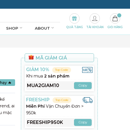
QUÀ TẶNG
TÀI KHOẢN
GIỎ HÀNG
SHOP
ABOUT
MÃ GIẢM GIÁ
GIẢM 10%
Top Code
Khi mua
2 sản phẩm
hạy 🔥
MUA2GIAM10
Copy
 kế
FREESHIP
Top Code
rend, ai
Miễn Phí
Vận Chuyển Đơn >
au mặc
950k
FREESHIP950K
Copy