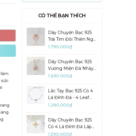
CÓ THỂ BẠN THÍCH
Dây Chuyền Bạc 925
Trái Tim Đôi Thiên Nga
Đá Nhảy Pretty Swan -
1.790.000₫
VGN10
Dây Chuyền Bạc 925
Vương Miện Đá Nhảy
 làm
My Queen - VYN13
1.690.000₫
 sức
i
Lắc Tay Bạc 925 Cỏ 4
Lá Đính Đá - 4 Leaf
Clover - VYB27
1.290.000₫
trang
sàng
ng
Dây Chuyền Bạc 925
Cỏ 4 Lá Đính Đá Lấp
Lánh Lady Clover -
1.590.000₫