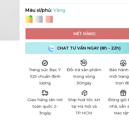
Màu xi/phủ:
Vàng
HẾT HÀNG
CHAT TƯ VẤN NGAY (8h - 22h)
Trang sức Bạc Ý
Đổi trả sản phẩm
Bảo hành
925 chuẩn định
trong vòng
mới trang
lượng
30ngày
trọn đờ
Giao hàng tận nơi
Ship hoả tốc 4H
Đóng gói 
toàn quốc 2-
tại Hà Nội và
nhã, sẵn 
3ngày
TP.HCM
trao tặ