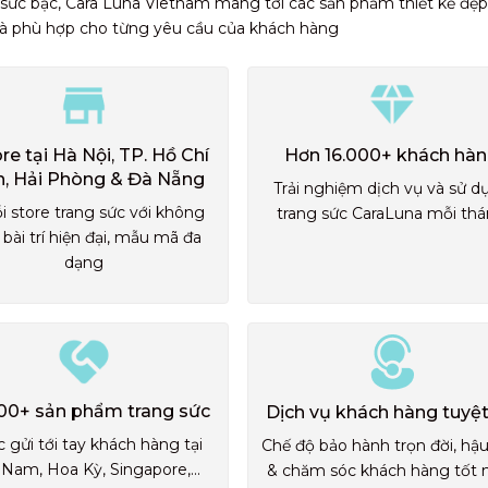
 sức bạc, Cara Luna Vietnam mang tới các sản phẩm thiết kế đẹp
và phù hợp cho từng yêu cầu của khách hàng
ore tại Hà Nội, TP. Hồ Chí
Hơn 16.000+ khách hà
h, Hải Phòng & Đà Nẵng
Trải nghiệm dịch vụ và sử d
i store trang sức với không
trang sức CaraLuna mỗi th
 bài trí hiện đại, mẫu mã đa
dạng
00+ sản phẩm trang sức
Dịch vụ khách hàng tuyệt
 gửi tới tay khách hàng tại
Chế độ bảo hành trọn đời, hậ
 Nam, Hoa Kỳ, Singapore,...
& chăm sóc khách hàng tốt 