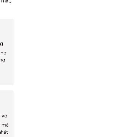
 mắt,
ng
ụng
áng
 vời
u mãi
nhất