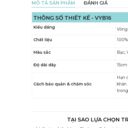
MÔ TẢ SẢN PHẨM
ĐÁNH GIÁ
THÔNG SỐ THIẾT KẾ - VYB16
Kiểu dáng
Vòng 
Chất liệu
100% 
Màu sắc
Bạc, 
Độ dài dây
15cm 
Hạn c
Cách bảo quản & chăm sóc
khăn
trong
TẠI SAO LỰA CHỌN T