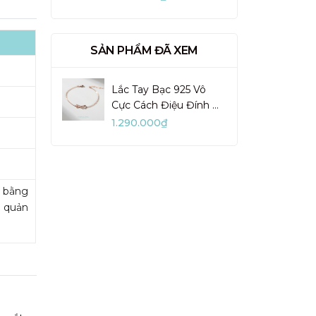
VUN02-1
SẢN PHẨM ĐÃ XEM
Lắc Tay Bạc 925 Vô
Cực Cách Điệu Đính Đá
Hàn Quốc Elegant
1.290.000₫
Lines - VYB16
m bằng
o quản