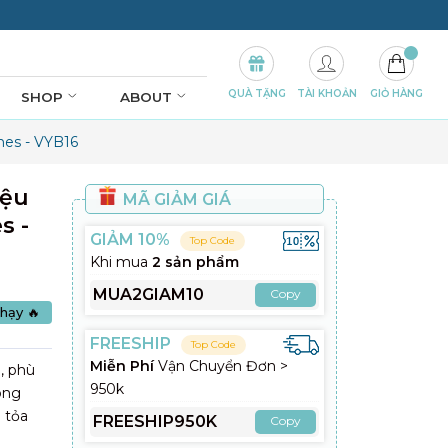
QUÀ TẶNG
TÀI KHOẢN
GIỎ HÀNG
SHOP
ABOUT
nes - VYB16
iệu
MÃ GIẢM GIÁ
s -
GIẢM 10%
Top Code
Khi mua
2 sản phẩm
MUA2GIAM10
Copy
hạy 🔥
FREESHIP
Top Code
Miễn Phí
Vận Chuyển Đơn >
i, phù
950k
ong
 tỏa
FREESHIP950K
Copy