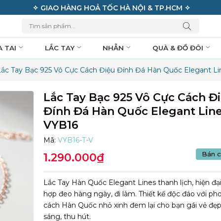
✧ GIAO HÀNG HOẢ TỐC HÀ NỘI & TP.HCM ✧
A TAI
LẮC TAY
NHẪN
QUÀ & ĐỒ ĐÔI
Lắc Tay Bạc 925 Vô Cực Cách Điệu Đính Đá Hàn Quốc Elegant Li
Lắc Tay Bạc 925 Vô Cực Cách Đ
Đính Đá Hàn Quốc Elegant Line
VYB16
Mã:
VYB16-T-V
Bán c
1.290.000₫
Lắc Tay Hàn Quốc Elegant Lines thanh lịch, hiện đạ
hợp đeo hàng ngày, đi làm. Thiết kế độc đáo với ph
cách Hàn Quốc nhỏ xinh đem lại cho bạn gái vẻ đẹp
sáng, thu hút.