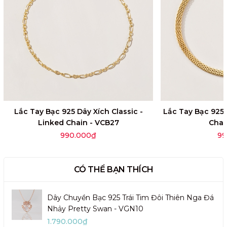
Lắc Tay Bạc 925 Dây Xích Classic -
Lắc Tay Bạc 925 D
Linked Chain - VCB27
Chai
990.000₫
99
CÓ THỂ BẠN THÍCH
Dây Chuyền Bạc 925 Trái Tim Đôi Thiên Nga Đá
Nhảy Pretty Swan - VGN10
1.790.000₫