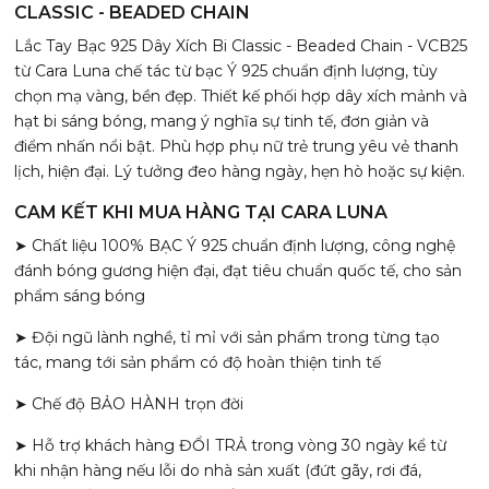
CLASSIC - BEADED CHAIN
Lắc Tay Bạc 925 Dây Xích Bi Classic - Beaded Chain - VCB25
từ Cara Luna chế tác từ bạc Ý 925 chuẩn định lượng, tùy
chọn mạ vàng, bền đẹp. Thiết kế phối hợp dây xích mảnh và
hạt bi sáng bóng, mang ý nghĩa sự tinh tế, đơn giản và
điểm nhấn nổi bật. Phù hợp phụ nữ trẻ trung yêu vẻ thanh
lịch, hiện đại. Lý tưởng đeo hàng ngày, hẹn hò hoặc sự kiện.
CAM KẾT KHI MUA HÀNG TẠI CARA LUNA
➤ Chất liệu 100% BẠC Ý 925 chuẩn định lượng, công nghệ
đánh bóng gương hiện đại, đạt tiêu chuẩn quốc tế, cho sản
phẩm sáng bóng
➤ Đội ngũ lành nghề, tỉ mỉ với sản phẩm trong từng tạo
tác, mang tới sản phẩm có độ hoàn thiện tinh tế
➤ Chế độ BẢO HÀNH trọn đời
➤ Hỗ trợ khách hàng ĐỔI TRẢ trong vòng 30 ngày kể từ
khi nhận hàng nếu lỗi do nhà sản xuất (đứt gãy, rơi đá,