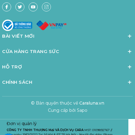
BÀI VIẾT MỚI
CỬA HÀNG TRANG SỨC
HỖ TRỢ
CHÍNH SÁCH
© Bản quyền thuộc về
Caraluna.vn
Cung cấp bởi
Sapo
Đơn vị quản lý
CÔNG TY TNHH THƯƠNG MẠI VÀ DỊCH VỤ CARA
MST: 0109892767 //
Cấp ngày: 19/01/2022 Tại Sở KH & ĐT TP Hà Nội - Người đại diện: Phạm