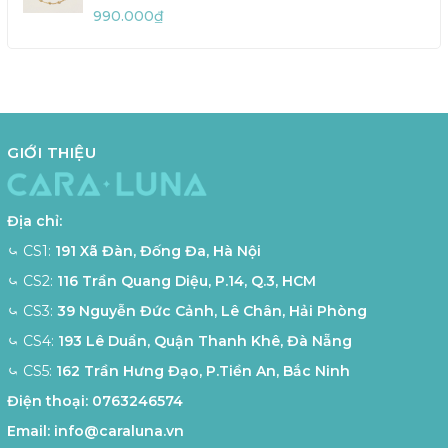
990.000₫
GIỚI THIỆU
Địa chỉ:
⤿ CS1:
191 Xã Đàn, Đống Đa, Hà Nội
⤿ CS2:
116 Trần Quang Diệu, P.14, Q.3, HCM
⤿ CS3:
39 Nguyễn Đức Cảnh, Lê Chân, Hải Phòng
⤿ CS4:
193 Lê Duẩn, Quận Thanh Khê, Đà Nẵng
⤿ CS5:
162 Trần Hưng Đạo, P.Tiền An, Bắc Ninh
Điện thoại:
0763246574
Email:
info@caraluna.vn