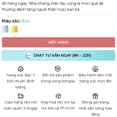
đồ hàng ngày. Nhẹ nhàng, hiện đại, cũng là món quà dễ
thương dành tặng người thân hoặc bạn bè.
Màu sắc:
Bạc
HẾT HÀNG
CHAT TƯ VẤN NGAY (8h - 22h)
Trang sức Bạc Ý
Đổi trả sản phẩm
Bảo hành làm mới
925 chuẩn định
trong vòng 30ngày
trang sức trọn đời
lượng
Giao hàng tận nơi
Ship hoả tốc 4H tại
Đóng gói trang
toàn quốc 2-3ngày
Hà Nội và TP.HCM
nhã, sẵn sàng trao
tặng