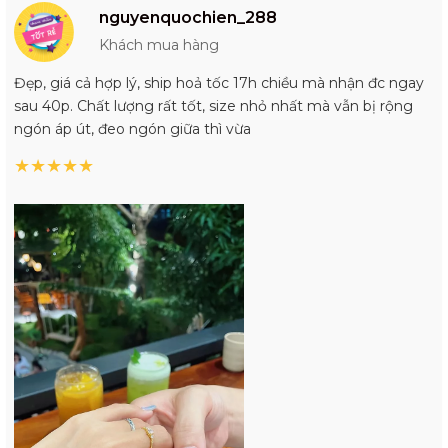
nguyenquochien_288
Khách mua hàng
Đẹp, giá cả hợp lý, ship hoả tốc 17h chiều mà nhận đc ngay
sau 40p. Chất lượng rất tốt, size nhỏ nhất mà vẫn bị rộng
ngón áp út, đeo ngón giữa thì vừa
★
★
★
★
★