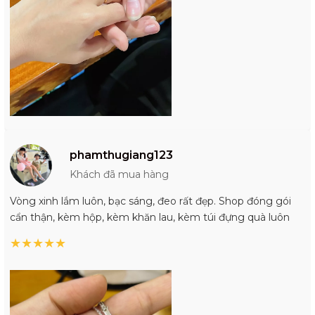
phamthugiang123
Khách đã mua hàng
Vòng xinh lắm luôn, bạc sáng, đeo rất đẹp. Shop đóng gói
cẩn thận, kèm hộp, kèm khăn lau, kèm túi đựng quà luôn
★
★
★
★
★