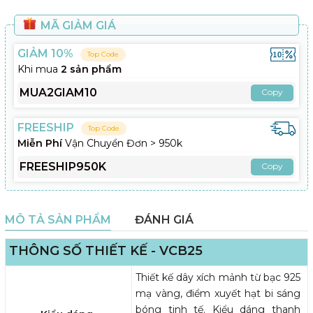
MÃ GIẢM GIÁ
GIẢM 10%
Top Code
Khi mua
2 sản phẩm
MUA2GIAM10
Copy
FREESHIP
Top Code
Miễn Phí
Vận Chuyển Đơn > 950k
FREESHIP950K
Copy
MÔ TẢ SẢN PHẨM
ĐÁNH GIÁ
THÔNG SỐ THIẾT KẾ - VCB25
Thiết kế dây xích mảnh từ bạc 925
mạ vàng, điểm xuyết hạt bi sáng
bóng tinh tế. Kiểu dáng thanh