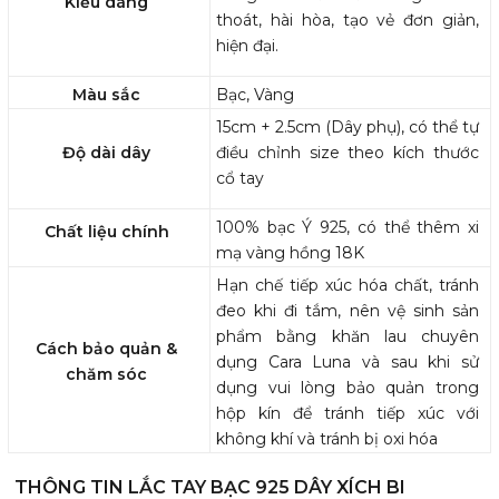
Kiểu dáng
thoát, hài hòa, tạo vẻ đơn giản,
hiện đại.
Màu sắc
Bạc, Vàng
15cm + 2.5cm (Dây phụ), có thể tự
Độ dài dây
điều chỉnh size theo kích thước
cổ tay
100% bạc Ý 925, có thể thêm xi
Chất liệu chính
mạ vàng hồng 18K
Hạn chế tiếp xúc hóa chất, tránh
đeo khi đi tắm, nên vệ sinh sản
phẩm bằng khăn lau chuyên
Cách bảo quản &
dụng Cara Luna và sau khi sử
chăm sóc
dụng vui lòng bảo quản trong
hộp kín để tránh tiếp xúc với
không khí và tránh bị oxi hóa
THÔNG TIN LẮC TAY BẠC 925 DÂY XÍCH BI