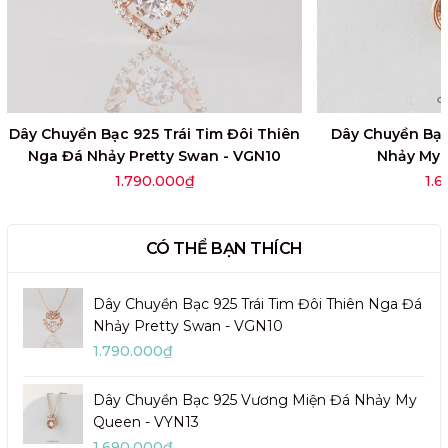
Dây Chuyền Bạc 925 Trái Tim Đôi Thiên
Dây Chuyền Bạc
Nga Đá Nhảy Pretty Swan - VGN10
Nhảy My 
1.790.000₫
1.
CÓ THỂ BẠN THÍCH
Dây Chuyền Bạc 925 Trái Tim Đôi Thiên Nga Đá
Nhảy Pretty Swan - VGN10
1.790.000₫
Dây Chuyền Bạc 925 Vương Miện Đá Nhảy My
Queen - VYN13
1.690.000₫