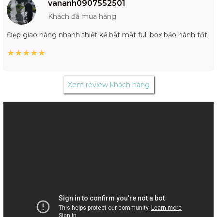
vananh0907552501
Khách đã mua hàng
Đẹp giao hàng nhanh thiết kế bắt mắt full box bảo hành tốt
★
★
★
★
★
Xem review khách hàng