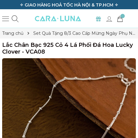
✧ GIAO HÀNG HOẢ TỐC HÀ NỘI & TP.HCM ✧
Trang chủ
Set Quà Tặng 8/3 Cao Cấp Mừng Ngày Phụ Nữ
Việt Nam
Lắc Chân Bạc 925 Cỏ 4 Lá Phối Đá Hoa Lucky
Lắc Chân Bạc 925 Cỏ 4 Lá Phối Đá Hoa Lucky
Clover - VCA08
Clover - VCA08