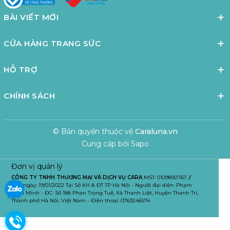
BÀI VIẾT MỚI
CỬA HÀNG TRANG SỨC
HỖ TRỢ
CHÍNH SÁCH
© Bản quyền thuộc về
Caraluna.vn
Cung cấp bởi
Sapo
Đơn vị quản lý
CÔNG TY TNHH THƯƠNG MẠI VÀ DỊCH VỤ CARA
MST: 0109892767 //
Cấp ngày: 19/01/2022 Tại Sở KH & ĐT TP Hà Nội - Người đại diện: Phạm
Tuấn Minh - ĐC: Số 188 Phan Trọng Tuệ, Xã Thanh Liệt, Huyện Thanh Trì,
Thành phố Hà Nội, Việt Nam - Điện thoại: 0763246574