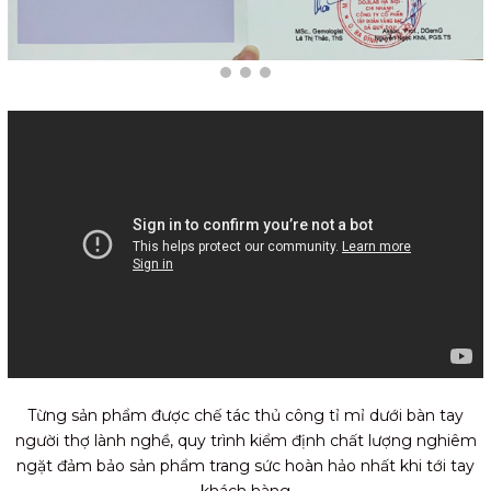
Từng sản phẩm được chế tác thủ công tỉ mỉ dưới bàn tay
người thợ lành nghề, quy trình kiểm định chất lượng nghiêm
ngặt đảm bảo sản phẩm trang sức hoàn hảo nhất khi tới tay