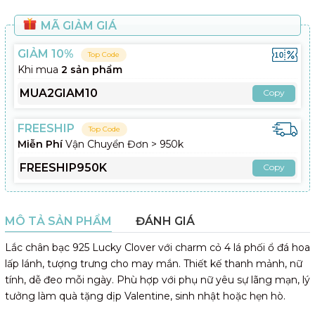
MÃ GIẢM GIÁ
GIẢM 10%
Top Code
Khi mua
2 sản phẩm
MUA2GIAM10
Copy
FREESHIP
Top Code
Miễn Phí
Vận Chuyển Đơn > 950k
FREESHIP950K
Copy
MÔ TẢ SẢN PHẨM
ĐÁNH GIÁ
Lắc chân bạc 925 Lucky Clover với charm cỏ 4 lá phối ổ đá hoa
lấp lánh, tượng trưng cho may mắn. Thiết kế thanh mảnh, nữ
tính, dễ đeo mỗi ngày. Phù hợp với phụ nữ yêu sự lãng mạn, lý
tưởng làm quà tặng dịp Valentine, sinh nhật hoặc hẹn hò.