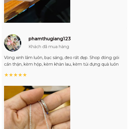
phamthugiang123
Khách đã mua hàng
Vòng xinh lắm luôn, bạc sáng, đeo rất đẹp. Shop đóng gói
cẩn thận, kèm hộp, kèm khăn lau, kèm túi đựng quà luôn
★
★
★
★
★