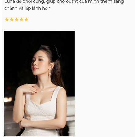
Luna để phối cùng, giúp cho outfit của mình thêm sang
chảnh và lấp lánh hơn.
★
★
★
★
★