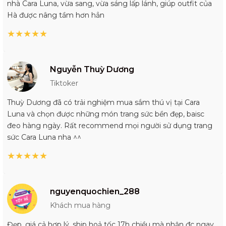
nhà Cara Luna, vừa sang, vừa sáng lấp lánh, giúp outfit của
Hà được nâng tầm hơn hẳn
★
★
★
★
★
Nguyễn Thuỳ Dương
Tiktoker
Thuỳ Dương đã có trải nghiệm mua sắm thú vị tại Cara
Luna và chọn được những món trang sức bền đẹp, baisc
đeo hàng ngày. Rất recommend mọi người sử dụng trang
sức Cara Luna nha ^^
★
★
★
★
★
nguyenquochien_288
Khách mua hàng
Đẹp, giá cả hợp lý, ship hoả tốc 17h chiều mà nhận đc ngay