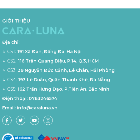
GIỚI THIỆU
Địa chỉ:
⤿ CS1:
191 Xã Đàn, Đống Đa, Hà Nội
⤿ CS2:
116 Trần Quang Diệu, P.14, Q.3, HCM
⤿ CS3:
39 Nguyễn Đức Cảnh, Lê Chân, Hải Phòng
⤿ CS4:
193 Lê Duẩn, Quận Thanh Khê, Đà Nẵng
⤿ CS5:
162 Trần Hưng Đạo, P.Tiền An, Bắc Ninh
Điện thoại:
0763246574
Email:
info@caraluna.vn