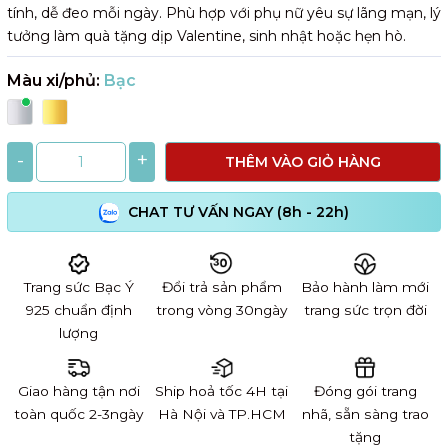
tính, dễ đeo mỗi ngày. Phù hợp với phụ nữ yêu sự lãng mạn, lý
tưởng làm quà tặng dịp Valentine, sinh nhật hoặc hẹn hò.
Màu xi/phủ:
Bạc
-
+
THÊM VÀO GIỎ HÀNG
CHAT TƯ VẤN NGAY (8h - 22h)
Trang sức Bạc Ý
Đổi trả sản phẩm
Bảo hành làm mới
925 chuẩn định
trong vòng 30ngày
trang sức trọn đời
lượng
Giao hàng tận nơi
Ship hoả tốc 4H tại
Đóng gói trang
toàn quốc 2-3ngày
Hà Nội và TP.HCM
nhã, sẵn sàng trao
tặng