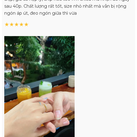
sau 40p. Chất lượng rất tốt, size nhỏ nhất mà vẫn bị rộng
ngón áp út, đeo ngón giữa thì vừa
★
★
★
★
★