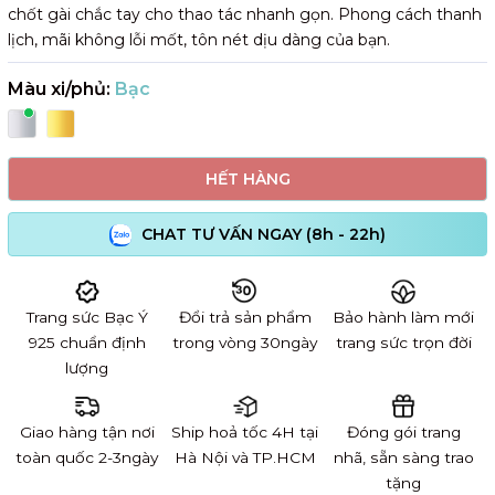
chốt gài chắc tay cho thao tác nhanh gọn. Phong cách thanh
lịch, mãi không lỗi mốt, tôn nét dịu dàng của bạn.
Màu xi/phủ:
Bạc
HẾT HÀNG
CHAT TƯ VẤN NGAY (8h - 22h)
Trang sức Bạc Ý
Đổi trả sản phẩm
Bảo hành làm mới
925 chuẩn định
trong vòng 30ngày
trang sức trọn đời
lượng
Giao hàng tận nơi
Ship hoả tốc 4H tại
Đóng gói trang
toàn quốc 2-3ngày
Hà Nội và TP.HCM
nhã, sẵn sàng trao
tặng