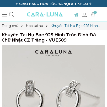
HÍ VẬN CHUYỂN ĐƠN HÀNG 950K ✧
✧ BẢO HÀ
Trang chủ
Hoa tai nụ
Khuyên Tai Nụ Bạc 925 Hình
Tròn Đính Đá Chữ Nhật CZ Trắng - VUE509
Khuyên Tai Nụ Bạc 925 Hình Tròn Đính Đá
Chữ Nhật CZ Trắng - VUE509