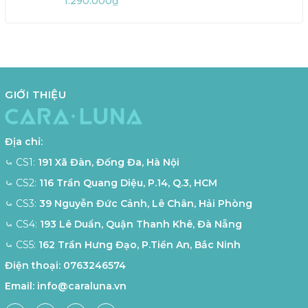
1.290.000₫
GIỚI THIỆU
Địa chỉ:
⤿ CS1:
191 Xã Đàn, Đống Đa, Hà Nội
⤿ CS2:
116 Trần Quang Diệu, P.14, Q.3, HCM
⤿ CS3:
39 Nguyễn Đức Cảnh, Lê Chân, Hải Phòng
⤿ CS4:
193 Lê Duẩn, Quận Thanh Khê, Đà Nẵng
⤿ CS5:
162 Trần Hưng Đạo, P.Tiền An, Bắc Ninh
Điện thoại:
0763246574
Email:
info@caraluna.vn