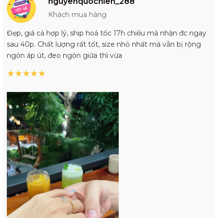
nguyenquochien_288
Khách mua hàng
Đẹp, giá cả hợp lý, ship hoả tốc 17h chiều mà nhận đc ngay
sau 40p. Chất lượng rất tốt, size nhỏ nhất mà vẫn bị rộng
ngón áp út, đeo ngón giữa thì vừa
★
★
★
★
★