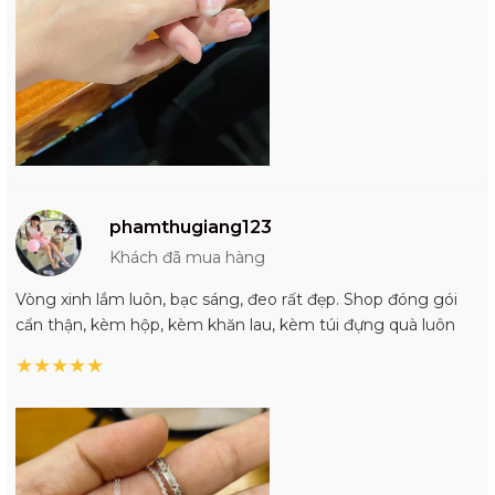
phamthugiang123
Khách đã mua hàng
Vòng xinh lắm luôn, bạc sáng, đeo rất đẹp. Shop đóng gói
cẩn thận, kèm hộp, kèm khăn lau, kèm túi đựng quà luôn
★
★
★
★
★