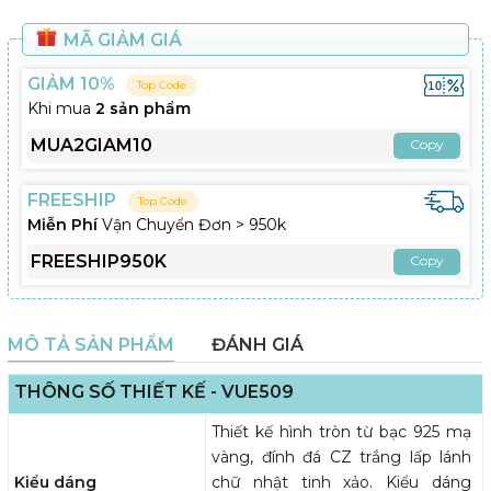
MÃ GIẢM GIÁ
GIẢM 10%
Top Code
Khi mua
2 sản phẩm
MUA2GIAM10
Copy
FREESHIP
Top Code
Miễn Phí
Vận Chuyển Đơn > 950k
FREESHIP950K
Copy
MÔ TẢ SẢN PHẨM
ĐÁNH GIÁ
THÔNG SỐ THIẾT KẾ - VUE509
Thiết kế hình tròn từ bạc 925 mạ
vàng, đính đá CZ trắng lấp lánh
Kiểu dáng
chữ nhật tinh xảo. Kiểu dáng