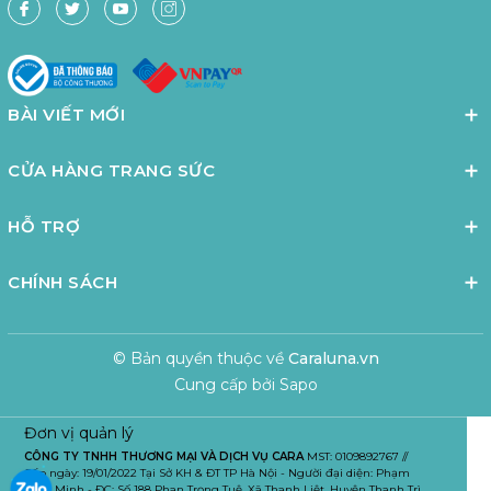
BÀI VIẾT MỚI
CỬA HÀNG TRANG SỨC
HỖ TRỢ
CHÍNH SÁCH
© Bản quyền thuộc về
Caraluna.vn
Cung cấp bởi
Sapo
Đơn vị quản lý
CÔNG TY TNHH THƯƠNG MẠI VÀ DỊCH VỤ CARA
MST: 0109892767 //
Cấp ngày: 19/01/2022 Tại Sở KH & ĐT TP Hà Nội - Người đại diện: Phạm
Tuấn Minh - ĐC: Số 188 Phan Trọng Tuệ, Xã Thanh Liệt, Huyện Thanh Trì,