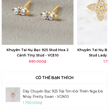
Khuyên Tai Nụ Bạc 925 Stud Hoa 2
Khuyên Tai Nụ Bạ
Cánh Tiny Stud - VCE10
Stud Lady 
690.000₫
1.
CÓ THỂ BẠN THÍCH
Dây Chuyền Bạc 925 Trái Tim Đôi Thiên Nga Đá
Nhảy Pretty Swan - VGN10
1.790.000₫