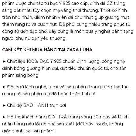
phẩm được chế tác từ bạc Ý 925 cao cấp, đính đá CZ trắng
sáng bắt mắt, tùy chọn mạ vàng thời thượng. Thiết kế hình
tròn nhỏ nhắn, điểm nhấn viên đá chữ nhật giúp gương mặt
thêm rạng rỡ và cuốn hút. Dễ phối cùng nhiều trang phục từ
công sở đến dạo phố, đây cũng là món quà ý nghĩa dành tặng
người phụ nữ bạn yêu thương.
CAM KẾT KHI MUA HÀNG TẠI CARA LUNA
➤ Chất liệu 100% BẠC Ý 925 chuẩn định lượng, công nghệ
đánh bóng gương hiện đại, đạt tiêu chuẩn quốc tế, cho sản
phẩm sáng bóng
➤ Đội ngũ lành nghề, tỉ mỉ với sản phẩm trong từng tạo tác,
mang tới sản phẩm có độ hoàn thiện tinh tế
➤ Chế độ BẢO HÀNH trọn đời
➤ Hỗ trợ khách hàng ĐỔI TRẢ trong vòng 30 ngày kể từ khi
nhận hàng nếu lỗi do nhà sản xuất (đứt gãy, rơi đá, không
giống ảnh, sai sản phẩm)