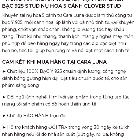
BẠC 925 STUD NỤ HOA 5 CÁNH CLOVER STUD
Khuyên tai nụ hoa 5 cánh từ Cara Luna được làm thủ công từ
bạc Ý 925, mỗi cánh hoa lấp lánh với đá nhỏ tinh tế. Đế khuyên
phẳng, chốt vặn chắc chắn, không lo vướng tóc hay khẩu
trang. Thiết kế nhẹ nhàng, thanh lịch, mang ý nghĩa may mắn,
phù hợp để đeo hàng ngày hay trong các dịp đặc biệt như
hẹn hò, tiệc tối, giúp bạn rạng rỡ và nổi bật một cách tinh tế.
CAM KẾT KHI MUA HÀNG TẠI CARA LUNA
➤ Chất liệu 100% BẠC Ý 925 chuẩn định lượng, công nghệ
đánh bóng gương hiện đại, đạt tiêu chuẩn quốc tế, cho sản
phẩm sáng bóng
➤ Đội ngũ lành nghề, tỉ mỉ với sản phẩm trong từng tạo tác,
mang tới sản phẩm có độ hoàn thiện tinh tế
➤ Chế độ BẢO HÀNH trọn đời
➤ Hỗ trợ khách hàng ĐỔI TRẢ trong vòng 30 ngày kể từ khi
nhận hàng nếu lỗi do nhà sản xuất (đứt gãy, rơi đá, không