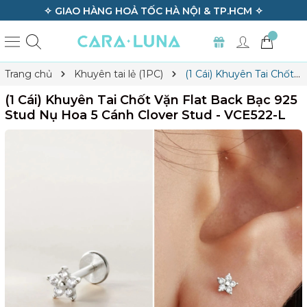
✧ GIAO HÀNG HOẢ TỐC HÀ NỘI & TP.HCM ✧
Trang chủ
Khuyên tai lẻ (1PC)
(1 Cái) Khuyên Tai Chốt
Vặn Flat Back Bạc 925 Stud Nụ Hoa 5 Cánh Clover Stud -
(1 Cái) Khuyên Tai Chốt Vặn Flat Back Bạc 925
VCE522-L
Stud Nụ Hoa 5 Cánh Clover Stud - VCE522-L