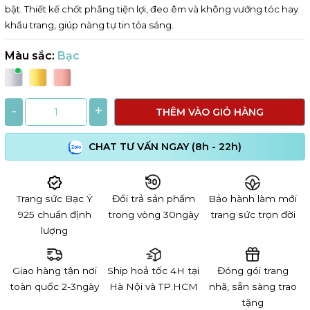
bật. Thiết kế chốt phẳng tiện lợi, đeo êm và không vướng tóc hay
khẩu trang, giúp nàng tự tin tỏa sáng.
Màu sắc:
Bạc
-
+
THÊM VÀO GIỎ HÀNG
CHAT TƯ VẤN NGAY (8h - 22h)
Trang sức Bạc Ý
Đổi trả sản phẩm
Bảo hành làm mới
925 chuẩn định
trong vòng 30ngày
trang sức trọn đời
lượng
Giao hàng tận nơi
Ship hoả tốc 4H tại
Đóng gói trang
toàn quốc 2-3ngày
Hà Nội và TP.HCM
nhã, sẵn sàng trao
tặng