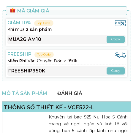
MÃ GIẢM GIÁ
GIẢM 10%
Top Code
Khi mua
2 sản phẩm
MUA2GIAM10
Copy
FREESHIP
Top Code
Miễn Phí
Vận Chuyển Đơn > 950k
FREESHIP950K
Copy
MÔ TẢ SẢN PHẨM
ĐÁNH GIÁ
THÔNG SỐ THIẾT KẾ - VCE522-L
Khuyên tai bạc 925 Nụ Hoa 5 Cánh
mang vẻ ngọt ngào và tinh tế với
bông hoa 5 cánh lấp lánh như ngôi