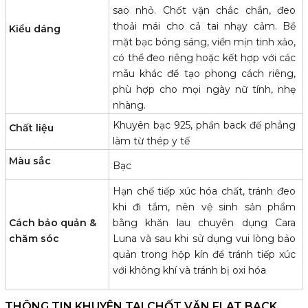
sao nhỏ. Chốt vặn chắc chắn, đeo
thoải mái cho cả tai nhạy cảm. Bề
Kiểu dáng
mặt bạc bóng sáng, viền mịn tinh xảo,
có thể đeo riêng hoặc kết hợp với các
mẫu khác để tạo phong cách riêng,
phù hợp cho mọi ngày nữ tính, nhẹ
nhàng.
Khuyên bạc 925, phần back đế phẳng
Chất liệu
làm từ thép y tế
Màu sắc
Bạc
Hạn chế tiếp xúc hóa chất, tránh đeo
khi đi tắm, nên vệ sinh sản phẩm
Cách bảo quản &
bằng khăn lau chuyên dụng Cara
chăm sóc
Luna và sau khi sử dụng vui lòng bảo
quản trong hộp kín để tránh tiếp xúc
với không khí và tránh bị oxi hóa
THÔNG TIN KHUYÊN TAI CHỐT VẶN FLAT BACK