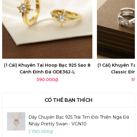
(1 Cái) Khuyên Tai Hoop Bạc 925 Sao 8
(1 Cái) Khuyên T
Cánh Đính Đá ODE362-L
Classic Đí
390.000₫
59
CÓ THỂ BẠN THÍCH
Dây Chuyền Bạc 925 Trái Tim Đôi Thiên Nga Đá
Nhảy Pretty Swan - VGN10
1.790.000₫