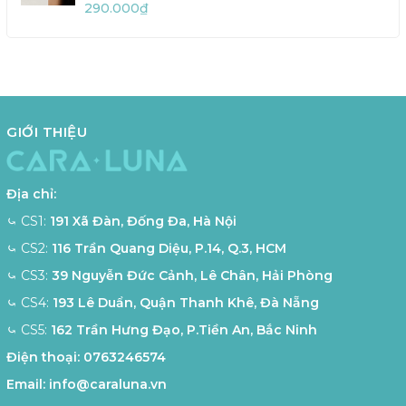
290.000₫
GIỚI THIỆU
Địa chỉ:
⤿ CS1:
191 Xã Đàn, Đống Đa, Hà Nội
⤿ CS2:
116 Trần Quang Diệu, P.14, Q.3, HCM
⤿ CS3:
39 Nguyễn Đức Cảnh, Lê Chân, Hải Phòng
⤿ CS4:
193 Lê Duẩn, Quận Thanh Khê, Đà Nẵng
⤿ CS5:
162 Trần Hưng Đạo, P.Tiền An, Bắc Ninh
Điện thoại:
0763246574
Email:
info@caraluna.vn