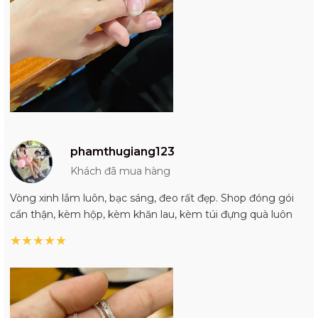
phamthugiang123
Khách đã mua hàng
Vòng xinh lắm luôn, bạc sáng, đeo rất đẹp. Shop đóng gói
cẩn thận, kèm hộp, kèm khăn lau, kèm túi đựng quà luôn
★
★
★
★
★