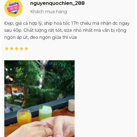
nguyenquochien_288
Khách mua hàng
Đẹp, giá cả hợp lý, ship hoả tốc 17h chiều mà nhận đc ngay
sau 40p. Chất lượng rất tốt, size nhỏ nhất mà vẫn bị rộng
ngón áp út, đeo ngón giữa thì vừa
★
★
★
★
★