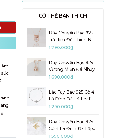
CÓ THỂ BẠN THÍCH
G
Dây Chuyền Bạc 925
Trái Tim Đôi Thiên Nga
Đá Nhảy Pretty Swan -
1.790.000₫
VGN10
Dây Chuyền Bạc 925
 làm
Vương Miện Đá Nhảy
 sức
My Queen - VYN13
1.690.000₫
i
Lắc Tay Bạc 925 Cỏ 4
trang
Lá Đính Đá - 4 Leaf
sàng
Clover - VYB27
1.290.000₫
ng
Dây Chuyền Bạc 925
Cỏ 4 Lá Đính Đá Lấp
Lánh Lady Clover -
1.590.000₫