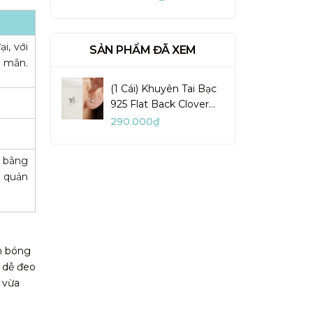
VUN02-1
i, với
SẢN PHẨM ĐÃ XEM
y mắn.
(1 Cái) Khuyên Tai Bạc
925 Flat Back Clover
Stud Đính Đá -
290.000₫
VCE520-L
m bằng
o quản
nh bóng
, dễ đeo
 vừa