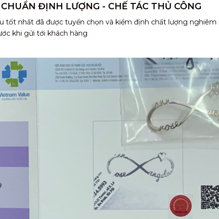
 CHUẨN ĐỊNH LƯỢNG - CHẾ TÁC THỦ CÔNG
u tốt nhất đã được tuyển chọn và kiểm định chất lượng nghiêm
ước khi gửi tới khách hàng