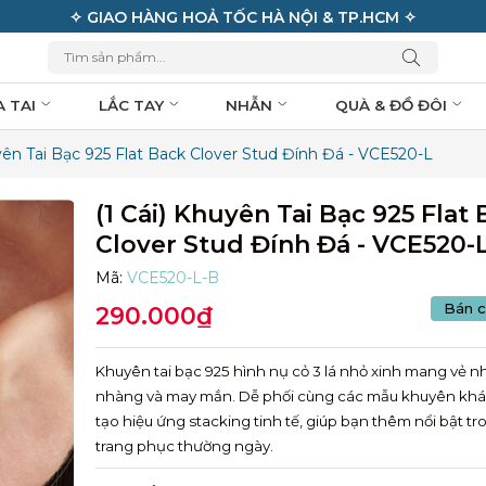
✧ GIAO HÀNG HOẢ TỐC HÀ NỘI & TP.HCM ✧
A TAI
LẮC TAY
NHẪN
QUÀ & ĐỒ ĐÔI
uyên Tai Bạc 925 Flat Back Clover Stud Đính Đá - VCE520-L
(1 Cái) Khuyên Tai Bạc 925 Flat
Clover Stud Đính Đá - VCE520-
Mã:
VCE520-L-B
Bán c
290.000₫
Khuyên tai bạc 925 hình nụ cỏ 3 lá nhỏ xinh mang vẻ n
nhàng và may mắn. Dễ phối cùng các mẫu khuyên khá
tạo hiệu ứng stacking tinh tế, giúp bạn thêm nổi bật t
trang phục thường ngày.