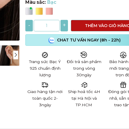
Màu sắc:
Bạc
-
+
THÊM VÀO GIỎ HÀN
CHAT TƯ VẤN NGAY (8h - 22h)
Trang sức Bạc Ý
Đổi trả sản phẩm
Bảo hành
925 chuẩn định
trong vòng
mới trang
lượng
30ngày
trọn đờ
Giao hàng tận nơi
Ship hoả tốc 4H
Đóng gói 
toàn quốc 2-
tại Hà Nội và
nhã, sẵn 
3ngày
TP.HCM
trao tặ