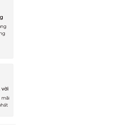
ng
ụng
áng
 vời
u mãi
nhất