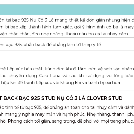
n tai bạc 925 Nụ Cỏ 3 Lá mang thiết kế đơn giản nhưng hiện đạ
ên bi bạc xếp thành hình tam giác, gợi ý hình ảnh cỏ ba lá ma
vặn chắc chắn, đeo nhẹ nhàng, thoải mái cho cả tai nhạy cảm.
n bạc 925, phần back đế phẳng làm từ thép y tế
hế tiếp xúc hóa chất, tránh đeo khi đi tắm, nên vệ sinh sản phẩ
 lau chuyên dụng Cara Luna và sau khi sử dụng vui lòng bả
 hộp kín để tránh tiếp xúc với không khí và tránh bị oxi hóa
T BACK BẠC 925 STUD NỤ CỎ 3 LÁ CLOVER STUD
ác tinh tế từ bạc 925, đế phẳng an toàn cho tai nhạy cảm và đá
 xinh mang ý nghĩa may mắn và hạnh phúc. Nhẹ nhàng, thanh lịch
hò. Phong cách tối giản, sang trọng, dễ phối với mọi trang phục,