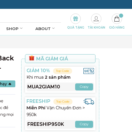
QUÀ TẶNG
TÀI KHOẢN
GIỎ HÀNG
SHOP
ABOUT
 Back
MÃ GIẢM GIÁ
L
GIẢM 10%
Top Code
Khi mua
2 sản phẩm
hạy 🔥
MUA2GIAM10
Copy
hẹ
FREESHIP
Top Code
c để
Miễn Phí
Vận Chuyển Đơn >
rong mọi
950k
FREESHIP950K
Copy