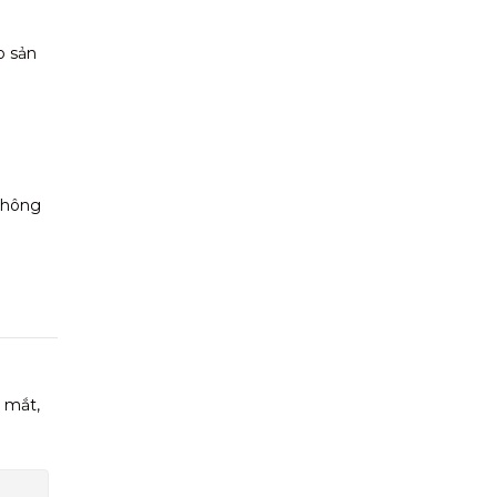
o sản
 không
 mắt,