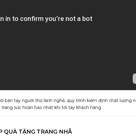
i bàn tay người thợ lành nghề, quy trình kiểm định chất lượng
rang sức hoàn hảo nhất khi tới tay khách hàng
P QUÀ TẶNG TRANG NHÃ