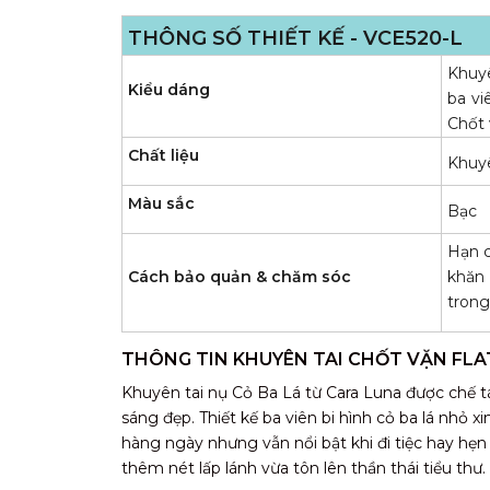
THÔNG SỐ THIẾT KẾ - VCE520-L
Khuyê
Kiểu dáng
ba vi
Chốt 
Chất liệu
Khuyê
Màu sắc
Bạc
Hạn c
Cách bảo quản & chăm sóc
khăn
trong
THÔNG TIN KHUYÊN TAI CHỐT VẶN FLA
Khuyên tai nụ Cỏ Ba Lá từ Cara Luna được chế t
sáng đẹp. Thiết kế ba viên bi hình cỏ ba lá nhỏ
hàng ngày nhưng vẫn nổi bật khi đi tiệc hay hẹn 
thêm nét lấp lánh vừa tôn lên thần thái tiểu thư.