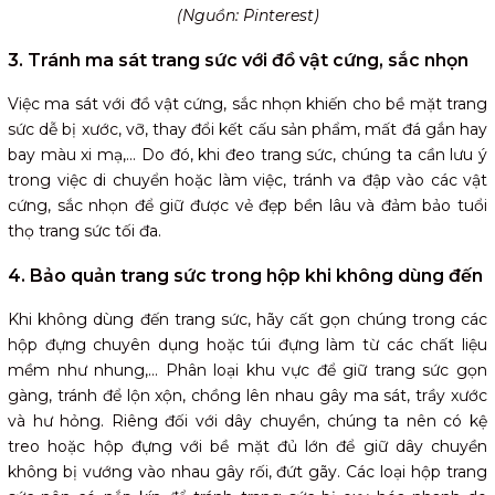
(Nguồn: Pinterest)
3. Tránh ma sát trang sức với đồ vật cứng, sắc nhọn
Việc ma sát với đồ vật cứng, sắc nhọn khiến cho bề mặt trang
sức dễ bị xước, vỡ, thay đổi kết cấu sản phẩm, mất đá gắn hay
bay màu xi mạ,... Do đó, khi đeo trang sức, chúng ta cần lưu ý
trong việc di chuyển hoặc làm việc, tránh va đập vào các vật
cứng, sắc nhọn để giữ được vẻ đẹp bền lâu và đảm bảo tuổi
thọ trang sức tối đa.
4. Bảo quản trang sức trong hộp khi không dùng đến
Khi không dùng đến trang sức, hãy cất gọn chúng trong các
hộp đựng chuyên dụng hoặc túi đựng làm từ các chất liệu
mềm như nhung,... Phân loại khu vực để giữ trang sức gọn
gàng, tránh để lộn xộn, chồng lên nhau gây ma sát, trầy xước
và hư hỏng. Riêng đối với dây chuyền, chúng ta nên có kệ
treo hoặc hộp đựng với bề mặt đủ lớn để giữ dây chuyền
không bị vướng vào nhau gây rối, đứt gãy. Các loại hộp trang