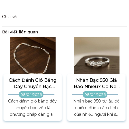
Chia sẻ:
Bài viết liên quan
Cách Đánh Gió Bằng
Nhẫn Bạc 950 Giá
Dây Chuyền Bạc
Bao Nhiêu? Có Nên
Hiệu Quả Cho Người
Mua Hay Không?
08/04/2026
08/04/2026
Cảm
Cách đánh gió bằng dây
Nhẫn bạc 950 từ lâu đã
chuyền bạc vốn là
chiếm được cảm tình
phương pháp dân gian
của nhiều người khi sở
được nhiều người tin
hữu độ tinh khiết cao
dùng mỗi khi bị cảm,
kèm sắc trắng nổi bật.