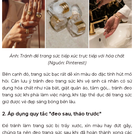
Ảnh: Tránh để trang sức tiếp xúc trực tiếp với hóa chất
(Nguồn: Pinterest)
Bên cạnh đó, trang sức bạc rất dễ xỉn màu do đặc tính hút mồ
hôi. Cần lưu ý tránh đeo trang sức khi vệ sinh cá nhân có sử
dụng hóa chất như rửa bát, giặt quần áo, tắm gội,... tránh đeo
trang sức khi phải làm việc nặng, khi tập thể dục để trang sức
giữ được vẻ đẹp sáng bóng bền lâu.
2. Áp dụng quy tắc "đeo sau, tháo trước"
Để tránh làm trang sức bị trầy xước, xỉn màu hay đứt gãy,
chúng ta nên đeo trang sức sau khi đã hoàn thành xong các