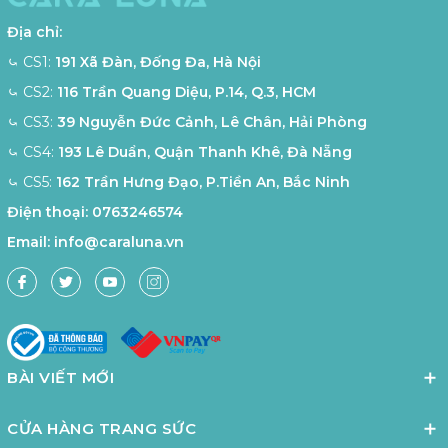
Địa chỉ:
⤿ CS1:
191 Xã Đàn, Đống Đa, Hà Nội
⤿ CS2:
116 Trần Quang Diệu, P.14, Q.3, HCM
⤿ CS3:
39 Nguyễn Đức Cảnh, Lê Chân, Hải Phòng
⤿ CS4:
193 Lê Duẩn, Quận Thanh Khê, Đà Nẵng
⤿ CS5:
162 Trần Hưng Đạo, P.Tiền An, Bắc Ninh
Điện thoại:
0763246574
Email:
info@caraluna.vn
BÀI VIẾT MỚI
CỬA HÀNG TRANG SỨC