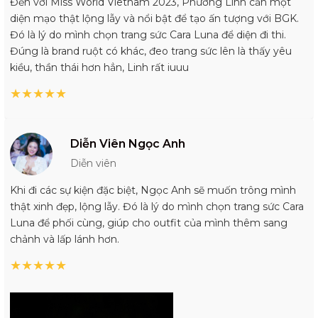
Đến với Miss World Vietnam 2023, Phương Linh cần một
diện mạo thật lộng lẫy và nổi bật để tạo ấn tượng với BGK.
Đó là lý do mình chọn trang sức Cara Luna để diện đi thi.
Đúng là brand ruột có khác, đeo trang sức lên là thấy yêu
kiều, thần thái hơn hẳn, Linh rất iuuu
★
★
★
★
★
Diễn Viên Ngọc Anh
Diễn viên
Khi đi các sự kiện đặc biệt, Ngọc Anh sẽ muốn trông mình
thật xinh đẹp, lộng lẫy. Đó là lý do mình chọn trang sức Cara
Luna để phối cùng, giúp cho outfit của mình thêm sang
chảnh và lấp lánh hơn.
★
★
★
★
★