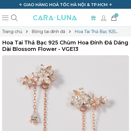
✧ GIAO HÀNG HOẢ TỐC HÀ NỘI & TP.HCM ✧
Trang chủ
Bông tai đính đá
Hoa Tai Thả Bạc 925
Chùm Hoa Đính Đá Dáng Dài Blossom Flower - VGE13
Hoa Tai Thả Bạc 925 Chùm Hoa Đính Đá Dáng
Dài Blossom Flower - VGE13