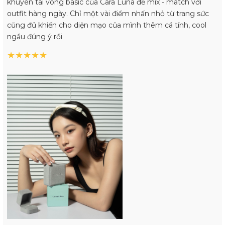
khuyên tai vòng basic của Cara Luna để mix - match với
outfit hàng ngày. Chỉ một vài điểm nhấn nhỏ từ trang sức
cũng đủ khiến cho diện mạo của mình thêm cá tính, cool
ngầu đúng ý rồi
★
★
★
★
★