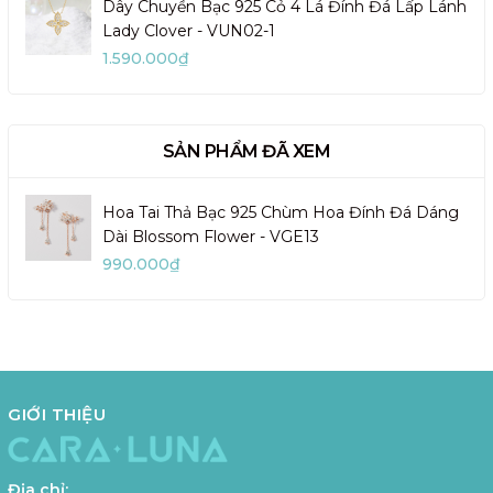
Dây Chuyền Bạc 925 Cỏ 4 Lá Đính Đá Lấp Lánh
Lady Clover - VUN02-1
1.590.000₫
SẢN PHẨM ĐÃ XEM
Hoa Tai Thả Bạc 925 Chùm Hoa Đính Đá Dáng
Dài Blossom Flower - VGE13
990.000₫
GIỚI THIỆU
Địa chỉ: