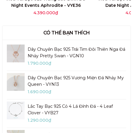
Night Events Aphrodite - VYE36
Date Night 
4.390.000₫
4.0
CÓ THỂ BẠN THÍCH
Dây Chuyền Bạc 925 Trái Tim Đôi Thiên Nga Đá
Nhảy Pretty Swan - VGN10
1.790.000₫
Dây Chuyền Bạc 925 Vương Miện Đá Nhảy My
Queen - VYN13
1.690.000₫
Lắc Tay Bạc 925 Cỏ 4 Lá Đính Đá - 4 Leaf
Clover - VYB27
1.290.000₫