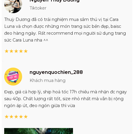
Tiktoker
Thuỳ Dương đã có trải nghiệm mua sắm thú vị tại Cara
Luna và chọn được những món trang sức bền đẹp, baisc
đeo hàng ngày. Rất recommend mọi người sử dụng trang
sức Cara Luna nha ^^
★
★
★
★
★
nguyenquochien_288
Khách mua hàng
Đẹp, giá cả hợp lý, ship hoả tốc 17h chiều mà nhận đc ngay
sau 40p. Chất lượng rất tốt, size nhỏ nhất mà vẫn bị rộng
ngón áp út, đeo ngón giữa thì vừa
★
★
★
★
★