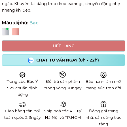
ngào. Khuyên tai dáng treo drop earrings, chuyển động nhẹ
nhàng khi đeo.
Màu xi/phủ:
Bạc
HẾT HÀNG
CHAT TƯ VẤN NGAY (8h - 22h)
Trang sức Bạc Ý
Đổi trả sản phẩm
Bảo hành làm mới
925 chuẩn định
trong vòng 30ngày
trang sức trọn đời
lượng
Giao hàng tận nơi
Ship hoả tốc 4H tại
Đóng gói trang
toàn quốc 2-3ngày
Hà Nội và TP.HCM
nhã, sẵn sàng trao
tặng