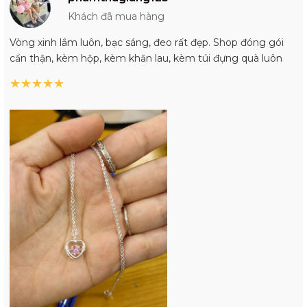
Khách đã mua hàng
Vòng xinh lắm luôn, bạc sáng, đeo rất đẹp. Shop đóng gói
cẩn thận, kèm hộp, kèm khăn lau, kèm túi đựng quà luôn
★
★
★
★
★