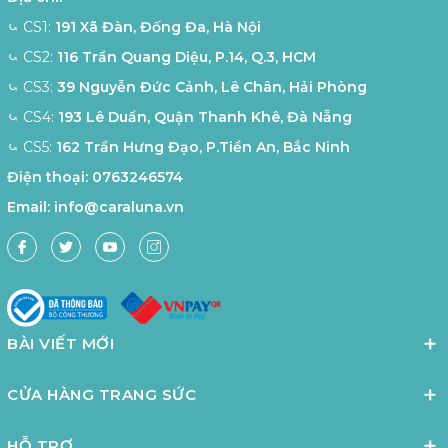
⤿ CS1:
191 Xã Đàn, Đống Đa, Hà Nội
⤿ CS2:
116 Trần Quang Diệu, P.14, Q.3, HCM
⤿ CS3:
39 Nguyễn Đức Cảnh, Lê Chân, Hải Phòng
⤿ CS4:
193 Lê Duẩn, Quận Thanh Khê, Đà Nẵng
⤿ CS5:
162 Trần Hưng Đạo, P.Tiền An, Bắc Ninh
Điện thoại:
0763246574
Email:
info@caraluna.vn
BÀI VIẾT MỚI
CỬA HÀNG TRANG SỨC
HỖ TRỢ