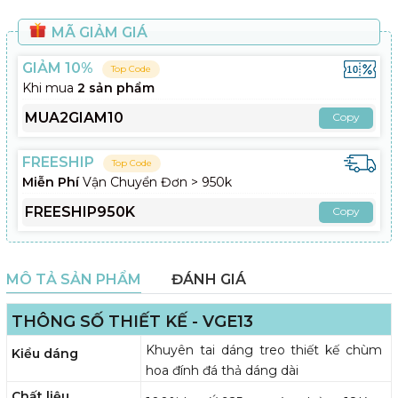
MÃ GIẢM GIÁ
GIẢM 10%
Top Code
Khi mua
2 sản phẩm
MUA2GIAM10
Copy
FREESHIP
Top Code
Miễn Phí
Vận Chuyển Đơn > 950k
FREESHIP950K
Copy
MÔ TẢ SẢN PHẨM
ĐÁNH GIÁ
THÔNG SỐ THIẾT KẾ - VGE13
Khuyên tai dáng treo thiết kế chùm
Kiểu dáng
hoa đính đá thả dáng dài
Chất liệu