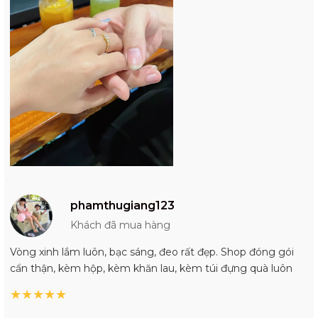
phamthugiang123
Khách đã mua hàng
Vòng xinh lắm luôn, bạc sáng, đeo rất đẹp. Shop đóng gói
cẩn thận, kèm hộp, kèm khăn lau, kèm túi đựng quà luôn
★
★
★
★
★