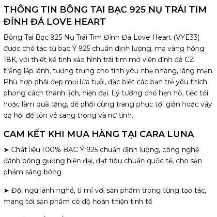
THÔNG TIN BÔNG TAI BẠC 925 NỤ TRÁI TIM
ĐÍNH ĐÁ LOVE HEART
Bông Tai Bạc 925 Nụ Trái Tim Đính Đá Love Heart (VYE33)
được chế tác từ bạc Ý 925 chuẩn định lượng, mạ vàng hồng
18K, với thiết kế tinh xảo hình trái tim mở viền đính đá CZ
trắng lấp lánh, tượng trưng cho tình yêu nhẹ nhàng, lãng mạn.
Phù hợp phái đẹp mọi lứa tuổi, đặc biệt các bạn trẻ yêu thích
phong cách thanh lịch, hiện đại. Lý tưởng cho hẹn hò, tiệc tối
hoặc làm quà tặng, dễ phối cùng trang phục tối giản hoặc váy
dạ hội để tôn vẻ sang trọng và nữ tính.
CAM KẾT KHI MUA HÀNG TẠI CARA LUNA
➤ Chất liệu 100% BẠC Ý 925 chuẩn định lượng, công nghệ
đánh bóng gương hiện đại, đạt tiêu chuẩn quốc tế, cho sản
phẩm sáng bóng
➤ Đội ngũ lành nghề, tỉ mỉ với sản phẩm trong từng tạo tác,
mang tới sản phẩm có độ hoàn thiện tinh tế