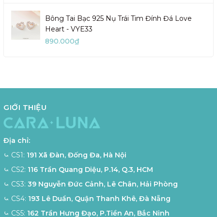
Bông Tai Bạc 925 Nụ Trái Tim Đính Đá Love
Heart - VYE33
890.000₫
GIỚI THIỆU
Địa chỉ:
⤿ CS1:
191 Xã Đàn, Đống Đa, Hà Nội
⤿ CS2:
116 Trần Quang Diệu, P.14, Q.3, HCM
⤿ CS3:
39 Nguyễn Đức Cảnh, Lê Chân, Hải Phòng
⤿ CS4:
193 Lê Duẩn, Quận Thanh Khê, Đà Nẵng
⤿ CS5:
162 Trần Hưng Đạo, P.Tiền An, Bắc Ninh