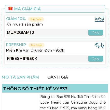
MÃ GIẢM GIÁ
GIẢM 10%
Top Code
Khi mua
2 sản phẩm
MUA2GIAM10
Copy
FREESHIP
Top Code
Miễn Phí
Vận Chuyển Đơn > 950k
FREESHIP950K
Copy
MÔ TẢ SẢN PHẨM
ĐÁNH GIÁ
THÔNG SỐ THIẾT KẾ VYE33
Bông tai Bạc 925 Nụ Trái Tim Đính Đá
Love Heart của CaraLuna được chế
tác từ bạc Ý 925, mạ vàng hồng 18K,