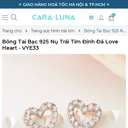
✧ GIAO HÀNG HOẢ TỐC HÀ NỘI & TP.HCM ✧
Trang chủ
Trang sức hình trái tim
Bông Tai Bạc 925 Nụ
Trái Tim Đính Đá Love Heart - VYE33
Bông Tai Bạc 925 Nụ Trái Tim Đính Đá Love
Heart - VYE33