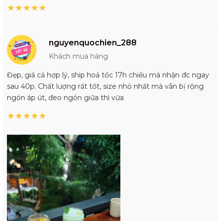
★
★
★
★
★
nguyenquochien_288
Khách mua hàng
Đẹp, giá cả hợp lý, ship hoả tốc 17h chiều mà nhận đc ngay
sau 40p. Chất lượng rất tốt, size nhỏ nhất mà vẫn bị rộng
ngón áp út, đeo ngón giữa thì vừa
★
★
★
★
★