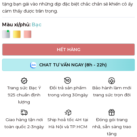
tặng bạn gái vào những dịp đặc biệt chắc chắn sẽ khiến cô ấy
cảm thấy được trân trọng.
Màu xi/phủ:
Bạc
HẾT HÀNG
CHAT TƯ VẤN NGAY (8h - 22h)
Trang sức Bạc Ý
Đổi trả sản phẩm
Bảo hành làm mới
925 chuẩn định
trong vòng 30ngày
trang sức trọn đời
lượng
Giao hàng tận nơi
Ship hoả tốc 4H tại
Đóng gói trang
toàn quốc 2-3ngày
Hà Nội và TP.HCM
nhã, sẵn sàng trao
tặng