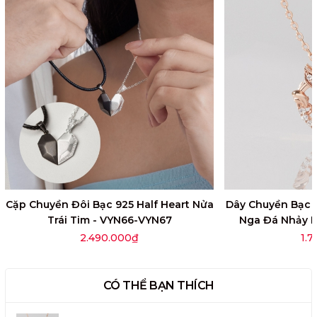
Cặp Chuyền Đôi Bạc 925 Half Heart Nửa
Dây Chuyền Bạc 9
Trái Tim - VYN66-VYN67
Nga Đá Nhảy P
2.490.000₫
1.
CÓ THỂ BẠN THÍCH