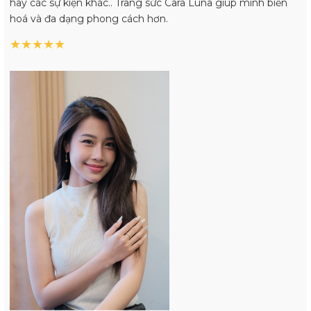
hay các sự kiện khác.. Trang sức Cara Luna giúp mình biến
hoá và đa dạng phong cách hơn.
★
★
★
★
★