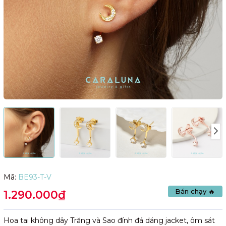
Mã:
BE93-T-V
Bán chạy 🔥
1.290.000₫
Hoa tai không dây Trăng và Sao đính đá dáng jacket, ôm sát