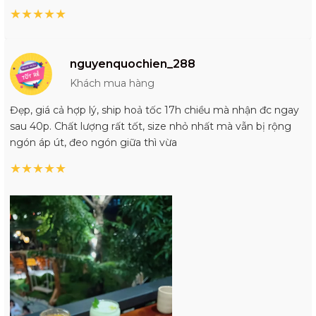
★
★
★
★
★
nguyenquochien_288
Khách mua hàng
Đẹp, giá cả hợp lý, ship hoả tốc 17h chiều mà nhận đc ngay
sau 40p. Chất lượng rất tốt, size nhỏ nhất mà vẫn bị rộng
ngón áp út, đeo ngón giữa thì vừa
★
★
★
★
★