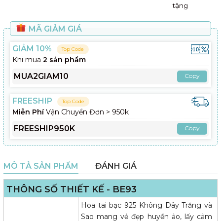
tặng
MÃ GIẢM GIÁ
GIẢM 10%
Top Code
Khi mua
2 sản phẩm
MUA2GIAM10
Copy
FREESHIP
Top Code
Miễn Phí
Vận Chuyển Đơn > 950k
FREESHIP950K
Copy
MÔ TẢ SẢN PHẨM
ĐÁNH GIÁ
THÔNG SỐ THIẾT KẾ - BE93
Hoa tai bạc 925 Không Dây Trăng và
Sao mang vẻ đẹp huyền ảo, lấy cảm