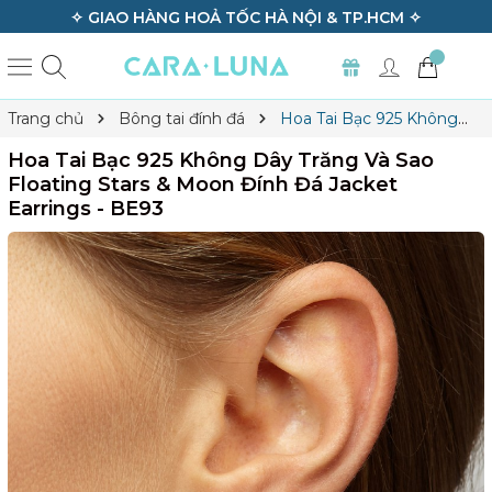
✧
✧ GIAO HÀNG HOẢ TỐC HÀ NỘI & TP.HCM ✧
Trang chủ
Bông tai đính đá
Hoa Tai Bạc 925 Không
Dây Trăng và Sao Floating Stars & Moon Đính Đá Jacket
Hoa Tai Bạc 925 Không Dây Trăng Và Sao
Earrings - BE93
Floating Stars & Moon Đính Đá Jacket
Earrings - BE93