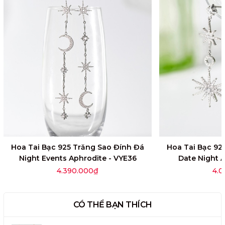
Hoa Tai Bạc 925 Trăng Sao Đính Đá
Hoa Tai Bạc 92
Night Events Aphrodite - VYE36
Date Night 
4.390.000₫
4.0
CÓ THỂ BẠN THÍCH