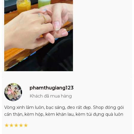
phamthugiang123
Khách đã mua hàng
Vòng xinh lắm luôn, bạc sáng, đeo rất đẹp. Shop đóng gói
cẩn thận, kèm hộp, kèm khăn lau, kèm túi đựng quà luôn
★
★
★
★
★