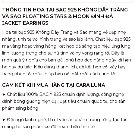
THÔNG TIN HOA TAI BẠC 925 KHÔNG DÂY TRĂNG
VÀ SAO FLOATING STARS & MOON ĐÍNH ĐÁ
JACKET EARRINGS
Hoa tai bạc 925 Không Dây Trăng và Sao mang vẻ đẹp nhẹ
nhàng, tinh tế với hình trăng và sao lấp lánh. Chất liệu bạc 925
mạ vàng hoặc vàng hồng, kết hợp đá sáng tạo hiệu ứng lung
linh, tượng trưng cho sự nữ tính và hy vọng rạng rỡ. Đây là
món quà ý nghĩa cho bạn gái, phù hợp đeo hàng ngày, đi hẹn
hò hay dự tiệc. Kiểu dáng thanh lịch, dễ kết hợp với váy hay
trang phục tối màu, giúp bạn nổi bật một cách tinh tế.
CAM KẾT KHI MUA HÀNG TẠI CARA LUNA
➤ Chất liệu 100% BẠC Ý 925 chuẩn định lượng, công nghệ
đánh bóng gương hiện đại, đạt tiêu chuẩn quốc tế, cho sản
phẩm sáng bóng
➤ Đội ngũ lành nghề, tỉ mỉ với sản phẩm trong từng tạo tác,
mang tới sản phẩm có độ hoàn thiện tinh tế