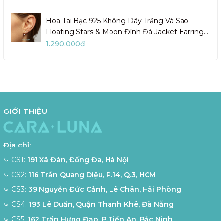
Hoa Tai Bạc 925 Không Dây Trăng Và Sao
Floating Stars & Moon Đính Đá Jacket Earrings
- BE93
1.290.000₫
GIỚI THIỆU
Địa chỉ:
⤿ CS1:
191 Xã Đàn, Đống Đa, Hà Nội
⤿ CS2:
116 Trần Quang Diệu, P.14, Q.3, HCM
⤿ CS3:
39 Nguyễn Đức Cảnh, Lê Chân, Hải Phòng
⤿ CS4:
193 Lê Duẩn, Quận Thanh Khê, Đà Nẵng
⤿ CS5:
162 Trần Hưng Đạo, P.Tiền An, Bắc Ninh