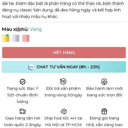
dái tai. Điểm đặc biệt là phần trăng có thể tháo rời, biến thành
dáng nụ classic tiện dụng, dễ đeo hằng ngày và kết hợp linh
hoạt với nhiều mẫu nụ khác.
Màu xi/phủ:
Vàng
HẾT HÀNG
CHAT TƯ VẤN NGAY (8h - 22h)
Trang sức Bạc Ý
Đổi trả sản phẩm
Bảo hành làm mới
925 chuẩn định
trong vòng 30ngày
trang sức trọn đời
lượng
Giao hàng tận nơi
Ship hoả tốc 4H tại
Đóng gói trang
toàn quốc 2-3ngày
Hà Nội và TP.HCM
nhã, sẵn sàng trao