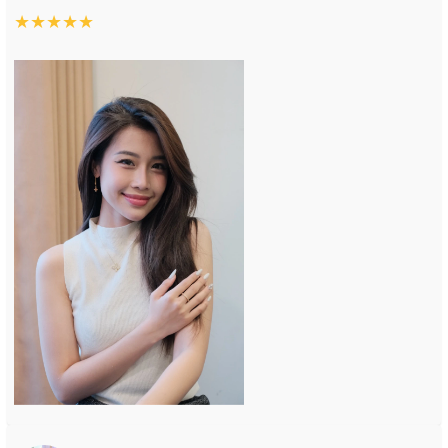
★
★
★
★
★