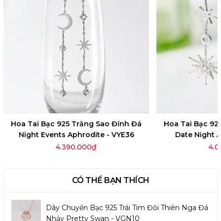
Hoa Tai Bạc 925 Trăng Sao Đính Đá
Hoa Tai Bạc 92
Night Events Aphrodite - VYE36
Date Night 
4.390.000₫
4.0
CÓ THỂ BẠN THÍCH
Dây Chuyền Bạc 925 Trái Tim Đôi Thiên Nga Đá
Nhảy Pretty Swan - VGN10