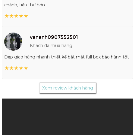
chảnh, tiểu thư hơn.
★
★
★
★
★
vananh0907552501
Khách đã mua hàng
Đẹp giao hàng nhanh thiết kế bắt mắt full box bảo hành tốt
★
★
★
★
★
Xem review khách hàng