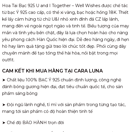
Hoa Tai Bạc 925 U and I Together – Well Wishes được chế tác
từ bạc Ý 925 cao cấp, có thể xi vàng, bạc hoặc hồng 18K. Thiết
kế lấy cảm hứng từ chữ U&I nhỏ xinh đính đá CZ lấp lánh,
mang đến vẻ ngoài ngọt ngào và tinh tế. Biểu tượng của may
mắn và tình yêu bền chặt, đây là lựa chọn hoàn hảo cho nàng
yêu phong cách Hàn Quốc hiện đại. Dễ đeo hàng ngày, đi hẹn
hò hay làm quà tặng gửi trao lời chúc tốt đẹp. Phối cùng dây
chuyền mảnh để tạo tổng thể hài hòa, nổi bật trong mọi
outfit.
CAM KẾT KHI MUA HÀNG TẠI CARA LUNA
➤ Chất liệu 100% BẠC Ý 925 chuẩn định lượng, công nghệ
đánh bóng gương hiện đại, đạt tiêu chuẩn quốc tế, cho sản
phẩm sáng bóng
➤ Đội ngũ lành nghề, tỉ mỉ với sản phẩm trong từng tạo tác,
mang tới sản phẩm có độ hoàn thiện tinh tế
➤ Chế độ BẢO HÀNH trọn đời