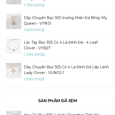
1.790.000₫
Dây Chuyền Bạc 925 Vương Miện Đá Nhảy My
Queen - VYN13
1.690.000₫
Lắc Tay Bạc 925 Cỏ 4 Lá Đính Đá - 4 Leaf
Clover - VYB27
1.290.000₫
Dây Chuyền Bạc 925 Cỏ 4 Lá Đính Đá Lấp Lánh
Lady Clover - VUN02-1
1.590.000₫
SẢN PHẨM ĐÃ XEM
Hoa Tai Bạc 925 U And I Together Tình Yêu