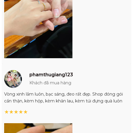
phamthugiang123
Khách đã mua hàng
Vòng xinh lắm luôn, bạc sáng, đeo rất đẹp. Shop đóng gói
cẩn thận, kèm hộp, kèm khăn lau, kèm túi đựng quà luôn
★
★
★
★
★