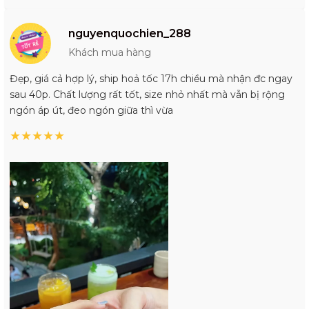
nguyenquochien_288
Khách mua hàng
Đẹp, giá cả hợp lý, ship hoả tốc 17h chiều mà nhận đc ngay
sau 40p. Chất lượng rất tốt, size nhỏ nhất mà vẫn bị rộng
ngón áp út, đeo ngón giữa thì vừa
★
★
★
★
★