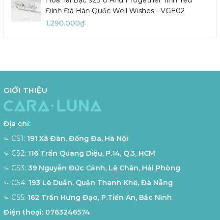
Đính Đá Hàn Quốc Well Wishes - VGE02
1.290.000₫
GIỚI THIỆU
Địa chỉ:
⤿ CS1:
191 Xã Đàn, Đống Đa, Hà Nội
⤿ CS2:
116 Trần Quang Diệu, P.14, Q.3, HCM
⤿ CS3:
39 Nguyễn Đức Cảnh, Lê Chân, Hải Phòng
⤿ CS4:
193 Lê Duẩn, Quận Thanh Khê, Đà Nẵng
⤿ CS5:
162 Trần Hưng Đạo, P.Tiền An, Bắc Ninh
Điện thoại:
0763246574