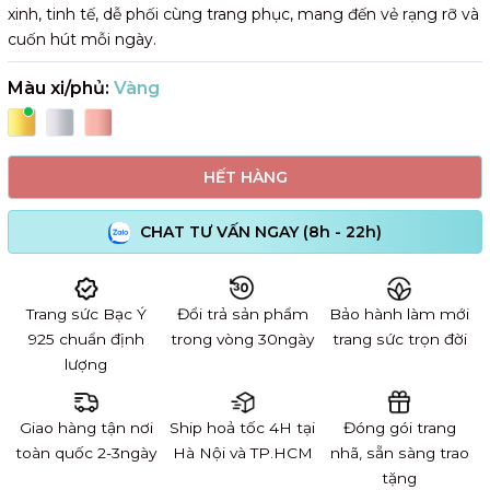
xinh, tinh tế, dễ phối cùng trang phục, mang đến vẻ rạng rỡ và
cuốn hút mỗi ngày.
Màu xi/phủ:
Vàng
HẾT HÀNG
CHAT TƯ VẤN NGAY (8h - 22h)
Trang sức Bạc Ý
Đổi trả sản phẩm
Bảo hành làm mới
925 chuẩn định
trong vòng 30ngày
trang sức trọn đời
lượng
Giao hàng tận nơi
Ship hoả tốc 4H tại
Đóng gói trang
toàn quốc 2-3ngày
Hà Nội và TP.HCM
nhã, sẵn sàng trao
tặng