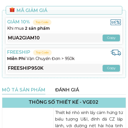
MÃ GIẢM GIÁ
GIẢM 10%
Top Code
Khi mua
2 sản phẩm
MUA2GIAM10
Copy
FREESHIP
Top Code
Miễn Phí
Vận Chuyển Đơn > 950k
FREESHIP950K
Copy
MÔ TẢ SẢN PHẨM
ĐÁNH GIÁ
THÔNG SỐ THIẾT KẾ - VGE02
Thiết kế nhỏ xinh lấy cảm hứng từ
biểu tượng U&I, đính đá CZ lấp
lánh, với đường nét hài hòa tinh