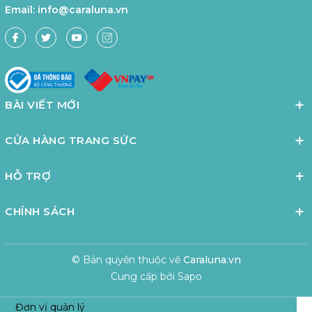
Email:
info@caraluna.vn
BÀI VIẾT MỚI
CỬA HÀNG TRANG SỨC
HỖ TRỢ
CHÍNH SÁCH
© Bản quyền thuộc về
Caraluna.vn
Cung cấp bởi
Sapo
Đơn vị quản lý