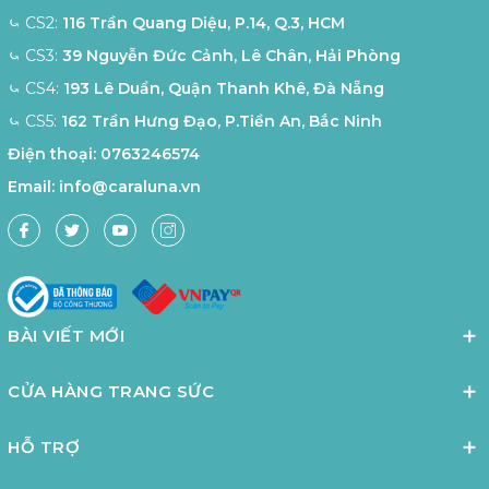
⤿ CS2:
116 Trần Quang Diệu, P.14, Q.3, HCM
⤿ CS3:
39 Nguyễn Đức Cảnh, Lê Chân, Hải Phòng
⤿ CS4:
193 Lê Duẩn, Quận Thanh Khê, Đà Nẵng
⤿ CS5:
162 Trần Hưng Đạo, P.Tiền An, Bắc Ninh
Điện thoại:
0763246574
Email:
info@caraluna.vn
BÀI VIẾT MỚI
CỬA HÀNG TRANG SỨC
HỖ TRỢ