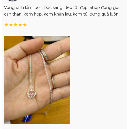
Vòng xinh lắm luôn, bạc sáng, đeo rất đẹp. Shop đóng gói
cẩn thận, kèm hộp, kèm khăn lau, kèm túi đựng quà luôn
★
★
★
★
★