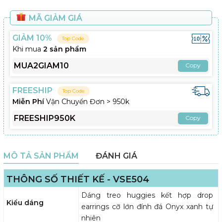
MÃ GIẢM GIÁ
GIẢM 10%
Top Code
Khi mua
2 sản phẩm
MUA2GIAM10
Copy
FREESHIP
Top Code
Miễn Phí
Vận Chuyển Đơn > 950k
FREESHIP950K
Copy
MÔ TẢ SẢN PHẨM
ĐÁNH GIÁ
THÔNG SỐ THIẾT KẾ - VSE504
Dáng treo huggies kết hợp drop
Kiểu dáng
earrings cỡ lớn đính đá Onyx xanh tự
nhiên