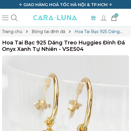
✧ GIAO HÀNG HOẢ TỐC HÀ NỘI & TP.HCM ✧
Trang chủ
Bông tai đính đá
Hoa Tai Bạc 925 Dáng
Treo Huggies Đính Đá Onyx Xanh Tự Nhiên - VSE504
Hoa Tai Bạc 925 Dáng Treo Huggies Đính Đá
Onyx Xanh Tự Nhiên - VSE504