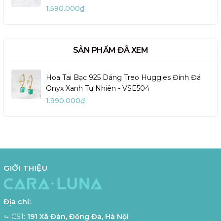
1.590.000₫
SẢN PHẨM ĐÃ XEM
Hoa Tai Bạc 925 Dáng Treo Huggies Đính Đá
Onyx Xanh Tự Nhiên - VSE504
1.990.000₫
GIỚI THIỆU
Địa chỉ:
⤿ CS1:
191 Xã Đàn, Đống Đa, Hà Nội