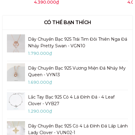
4.390.000₫
4.0
CÓ THỂ BẠN THÍCH
Dây Chuyền Bạc 925 Trái Tim Đôi Thiên Nga Đá
Nhảy Pretty Swan - VGN10
1.790.000₫
Dây Chuyền Bạc 925 Vương Miện Đá Nhảy My
Queen - VYN13
1.690.000₫
Lắc Tay Bạc 925 Cỏ 4 Lá Đính Đá - 4 Leaf
Clover - VYB27
1.290.000₫
Dây Chuyền Bạc 925 Cỏ 4 Lá Đính Đá Lấp Lánh
Lady Clover - VUN02-1