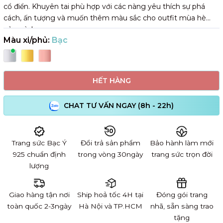
cổ điển. Khuyên tai phù hợp với các nàng yêu thích sự phá
cách, ấn tượng và muốn thêm màu sắc cho outfit mùa hè
của mình.
Màu xi/phủ:
Bạc
HẾT HÀNG
CHAT TƯ VẤN NGAY (8h - 22h)
Trang sức Bạc Ý
Đổi trả sản phẩm
Bảo hành làm mới
925 chuẩn định
trong vòng 30ngày
trang sức trọn đời
lượng
Giao hàng tận nơi
Ship hoả tốc 4H tại
Đóng gói trang
toàn quốc 2-3ngày
Hà Nội và TP.HCM
nhã, sẵn sàng trao
tặng