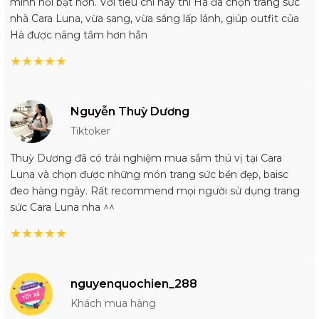
mình nổi bật hơn. Với tiêu chí này thì Hà đã chọn trang sức
nhà Cara Luna, vừa sang, vừa sáng lấp lánh, giúp outfit của
Hà được nâng tầm hơn hẳn
★
★
★
★
★
Nguyễn Thuỳ Dương
Tiktoker
Thuỳ Dương đã có trải nghiệm mua sắm thú vị tại Cara
Luna và chọn được những món trang sức bền đẹp, baisc
đeo hàng ngày. Rất recommend mọi người sử dụng trang
sức Cara Luna nha ^^
★
★
★
★
★
nguyenquochien_288
Khách mua hàng