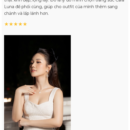
Luna để phối cùng, giúp cho outfit của mình thêm sang
chảnh và lấp lánh hơn.
★
★
★
★
★