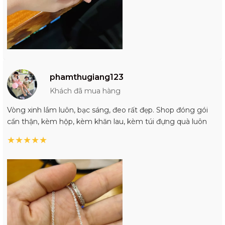
phamthugiang123
Khách đã mua hàng
Vòng xinh lắm luôn, bạc sáng, đeo rất đẹp. Shop đóng gói
cẩn thận, kèm hộp, kèm khăn lau, kèm túi đựng quà luôn
★
★
★
★
★