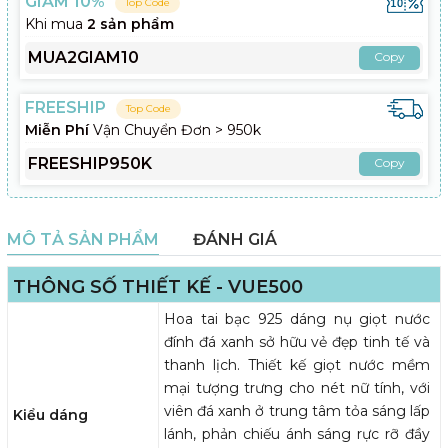
GIẢM 10%
Top Code
Khi mua
2 sản phẩm
MUA2GIAM10
Copy
FREESHIP
Top Code
Miễn Phí
Vận Chuyển Đơn > 950k
FREESHIP950K
Copy
MÔ TẢ SẢN PHẨM
ĐÁNH GIÁ
THÔNG SỐ THIẾT KẾ - VUE500
Hoa tai bạc 925 dáng nụ giọt nước
đính đá xanh sở hữu vẻ đẹp tinh tế và
thanh lịch. Thiết kế giọt nước mềm
mại tượng trưng cho nét nữ tính, với
viên đá xanh ở trung tâm tỏa sáng lấp
Kiểu dáng
lánh, phản chiếu ánh sáng rực rỡ đầy