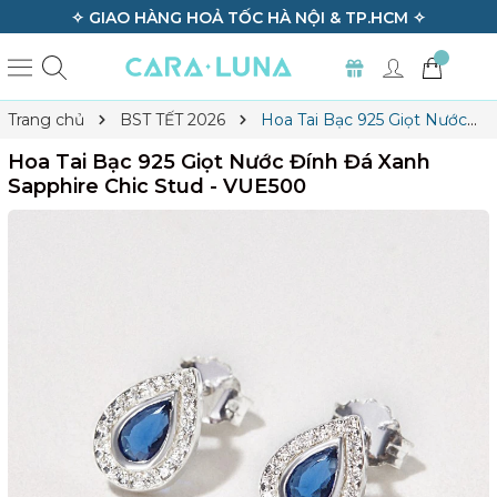
✧ GIAO HÀNG HOẢ TỐC HÀ NỘI & TP.HCM ✧
Trang chủ
BST TẾT 2026
Hoa Tai Bạc 925 Giọt Nước
Đính Đá Xanh Sapphire Chic Stud - VUE500
Hoa Tai Bạc 925 Giọt Nước Đính Đá Xanh
Sapphire Chic Stud - VUE500