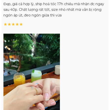
Đẹp, giá cả hợp lý, ship hoả tốc 17h chiều mà nhận đc ngay
sau 40p. Chất lượng rất tốt, size nhỏ nhất mà vẫn bị rộng
ngón áp út, đeo ngón giữa thì vừa
★
★
★
★
★