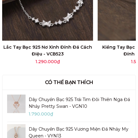
Lắc Tay Bạc 925 Nơ Xinh Đính Đá Cách
Kiềng Tay Bạc 
Điệu - VCB523
Đính 
1.290.000₫
1.
CÓ THỂ BẠN THÍCH
Dây Chuyền Bạc 925 Trái Tim Đôi Thiên Nga Đá
Nhảy Pretty Swan - VGN10
1.790.000₫
Dây Chuyền Bạc 925 Vương Miện Đá Nhảy My
Queen - VYN13