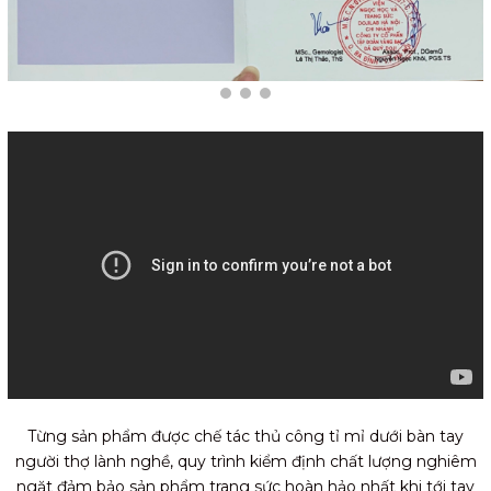
Từng sản phẩm được chế tác thủ công tỉ mỉ dưới bàn tay
người thợ lành nghề, quy trình kiểm định chất lượng nghiêm
ngặt đảm bảo sản phẩm trang sức hoàn hảo nhất khi tới tay