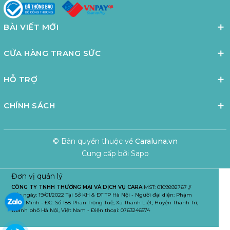
BÀI VIẾT MỚI
CỬA HÀNG TRANG SỨC
HỖ TRỢ
CHÍNH SÁCH
© Bản quyền thuộc về
Caraluna.vn
Cung cấp bởi
Sapo
Đơn vị quản lý
CÔNG TY TNHH THƯƠNG MẠI VÀ DỊCH VỤ CARA
MST: 0109892767 //
Cấp ngày: 19/01/2022 Tại Sở KH & ĐT TP Hà Nội - Người đại diện: Phạm
Tuấn Minh - ĐC: Số 188 Phan Trọng Tuệ, Xã Thanh Liệt, Huyện Thanh Trì,
Thành phố Hà Nội, Việt Nam - Điện thoại: 0763246574