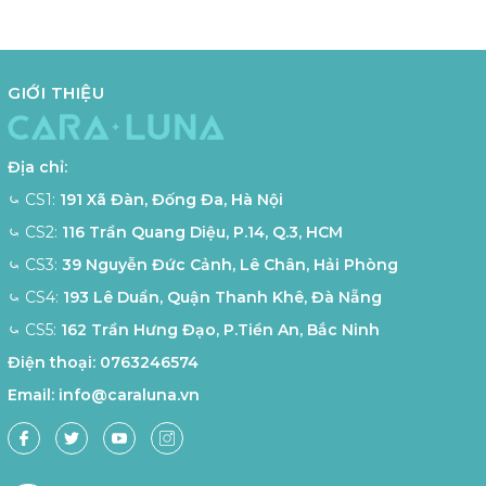
GIỚI THIỆU
Địa chỉ:
⤿ CS1:
191 Xã Đàn, Đống Đa, Hà Nội
⤿ CS2:
116 Trần Quang Diệu, P.14, Q.3, HCM
⤿ CS3:
39 Nguyễn Đức Cảnh, Lê Chân, Hải Phòng
⤿ CS4:
193 Lê Duẩn, Quận Thanh Khê, Đà Nẵng
⤿ CS5:
162 Trần Hưng Đạo, P.Tiền An, Bắc Ninh
Điện thoại:
0763246574
Email:
info@caraluna.vn