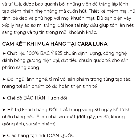
và trí tuệ, được bao quanh bởi những viên đá trắng lấp lánh
tạo điểm nhấn nhẹ nhàng mà cuốn hút. Thiết kế mềm mại, nữ
tính, dễ đeo và phù hợp với mọi khuôn mặt. Dù bạn diện váy
xếp ly hay áo sơ mi trắng, đôi hoa tai này đều giúp tôn lên nét
sang trọng và tự tin trong mỗi khoảnh khắc.
CAM KẾT KHI MUA HÀNG TẠI CARA LUNA
➤ Chất liệu 100% BẠC Ý 925 chuẩn định lượng, công nghệ
đánh bóng gương hiện đại, đạt tiêu chuẩn quốc tế, cho sản
phẩm sáng bóng
➤ Đội ngũ lành nghề, tỉ mỉ với sản phẩm trong từng tạo tác,
mang tới sản phẩm có độ hoàn thiện tinh tế
➤ Chế độ BẢO HÀNH trọn đời
➤ Hỗ trợ khách hàng ĐỔI TRẢ trong vòng 30 ngày kể từ khi
nhận hàng nếu lỗi do nhà sản xuất (đứt gãy, rơi đá, không
giống ảnh, sai sản phẩm)
➤ Giao hàng tận nơi TOÀN QUỐC