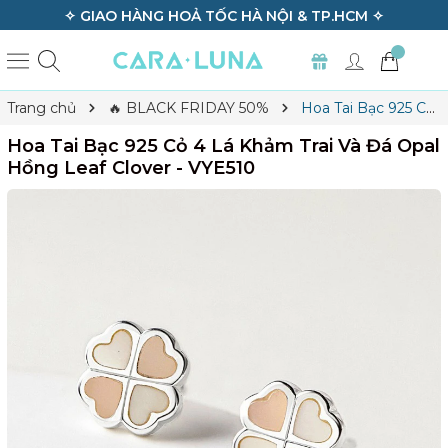
✧ GIAO HÀNG HOẢ TỐC HÀ NỘI & TP.HCM ✧
Trang chủ
🔥 BLACK FRIDAY 50%
Hoa Tai Bạc 925 Cỏ
4 Lá Khảm Trai Và Đá Opal Hồng Leaf Clover - VYE510
Hoa Tai Bạc 925 Cỏ 4 Lá Khảm Trai Và Đá Opal
Hồng Leaf Clover - VYE510