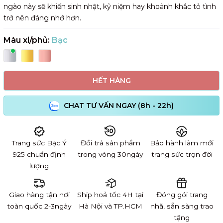
ngào này sẽ khiến sinh nhật, kỷ niệm hay khoảnh khắc tỏ tình
trở nên đáng nhớ hơn.
Màu xi/phủ:
Bạc
HẾT HÀNG
CHAT TƯ VẤN NGAY (8h - 22h)
Trang sức Bạc Ý
Đổi trả sản phẩm
Bảo hành làm mới
925 chuẩn định
trong vòng 30ngày
trang sức trọn đời
lượng
Giao hàng tận nơi
Ship hoả tốc 4H tại
Đóng gói trang
toàn quốc 2-3ngày
Hà Nội và TP.HCM
nhã, sẵn sàng trao
tặng