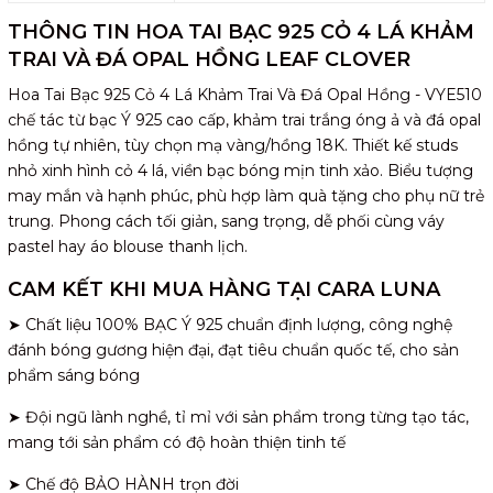
THÔNG TIN HOA TAI BẠC 925 CỎ 4 LÁ KHẢM
TRAI VÀ ĐÁ OPAL HỒNG LEAF CLOVER
Hoa Tai Bạc 925 Cỏ 4 Lá Khảm Trai Và Đá Opal Hồng - VYE510
chế tác từ bạc Ý 925 cao cấp, khảm trai trắng óng ả và đá opal
hồng tự nhiên, tùy chọn mạ vàng/hồng 18K. Thiết kế studs
nhỏ xinh hình cỏ 4 lá, viền bạc bóng mịn tinh xảo. Biểu tượng
may mắn và hạnh phúc, phù hợp làm quà tặng cho phụ nữ trẻ
trung. Phong cách tối giản, sang trọng, dễ phối cùng váy
pastel hay áo blouse thanh lịch.
CAM KẾT KHI MUA HÀNG TẠI CARA LUNA
➤ Chất liệu 100% BẠC Ý 925 chuẩn định lượng, công nghệ
đánh bóng gương hiện đại, đạt tiêu chuẩn quốc tế, cho sản
phẩm sáng bóng
➤ Đội ngũ lành nghề, tỉ mỉ với sản phẩm trong từng tạo tác,
mang tới sản phẩm có độ hoàn thiện tinh tế
➤ Chế độ BẢO HÀNH trọn đời