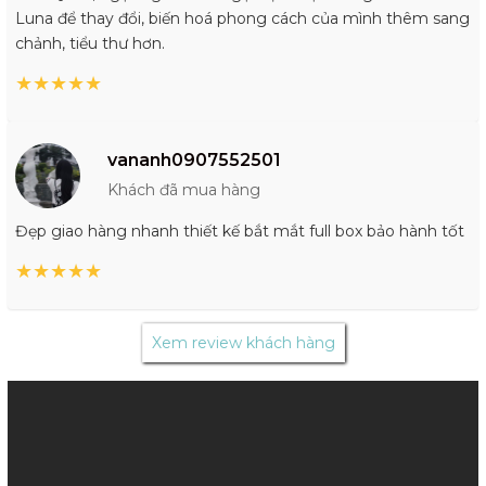
Luna để thay đổi, biến hoá phong cách của mình thêm sang
chảnh, tiểu thư hơn.
★
★
★
★
★
vananh0907552501
Khách đã mua hàng
Đẹp giao hàng nhanh thiết kế bắt mắt full box bảo hành tốt
★
★
★
★
★
Xem review khách hàng