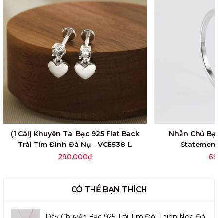
(1 Cái) Khuyên Tai Bạc 925 Flat Back
Nhẫn Chủ Bạc
Trái Tim Đính Đá Nụ - VCE538-L
Statement
290.000₫
69
CÓ THỂ BẠN THÍCH
Dây Chuyền Bạc 925 Trái Tim Đôi Thiên Nga Đá