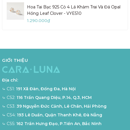
Hoa Tai Bạc 925 Cỏ 4 Lá Khảm Trai Và Đá Opal
Hồng Leaf Clover - VYE510
1.290.000₫
GIỚI THIỆU
Địa chỉ:
⤿ CS1:
191 Xã Đàn, Đống Đa, Hà Nội
⤿ CS2:
116 Trần Quang Diệu, P.14, Q.3, HCM
⤿ CS3:
39 Nguyễn Đức Cảnh, Lê Chân, Hải Phòng
⤿ CS4:
193 Lê Duẩn, Quận Thanh Khê, Đà Nẵng
⤿ CS5:
162 Trần Hưng Đạo, P.Tiền An, Bắc Ninh