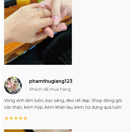
phamthugiang123
Khách đã mua hàng
Vòng xinh lắm luôn, bạc sáng, đeo rất đẹp. Shop đóng gói
cẩn thận, kèm hộp, kèm khăn lau, kèm túi đựng quà luôn
★
★
★
★
★