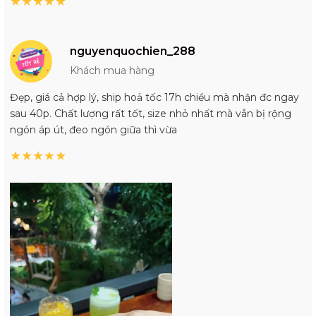
★
★
★
★
★
nguyenquochien_288
Khách mua hàng
Đẹp, giá cả hợp lý, ship hoả tốc 17h chiều mà nhận đc ngay
sau 40p. Chất lượng rất tốt, size nhỏ nhất mà vẫn bị rộng
ngón áp út, đeo ngón giữa thì vừa
★
★
★
★
★