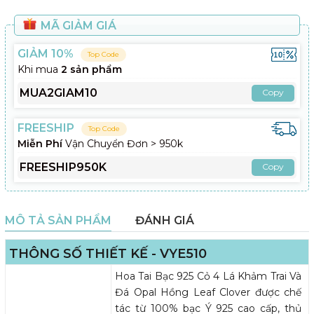
MÃ GIẢM GIÁ
GIẢM 10%
Top Code
Khi mua
2 sản phẩm
MUA2GIAM10
Copy
FREESHIP
Top Code
Miễn Phí
Vận Chuyển Đơn > 950k
FREESHIP950K
Copy
MÔ TẢ SẢN PHẨM
ĐÁNH GIÁ
THÔNG SỐ THIẾT KẾ - VYE510
Hoa Tai Bạc 925 Cỏ 4 Lá Khảm Trai Và
Đá Opal Hồng Leaf Clover được chế
tác từ 100% bạc Ý 925 cao cấp, thủ