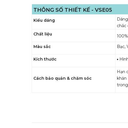
THÔNG SỐ THIẾT KẾ - VSE05
Dáng 
Kiểu dáng
chắc
Chất liệu
100% 
Màu sắc
Bạc, 
Kích thước
▪️ Hì
Hạn c
Cách bảo quản & chăm sóc
khăn
trong