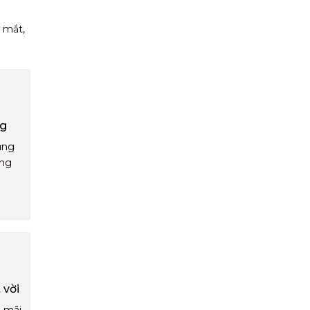
 mắt,
ng
ụng
áng
 vời