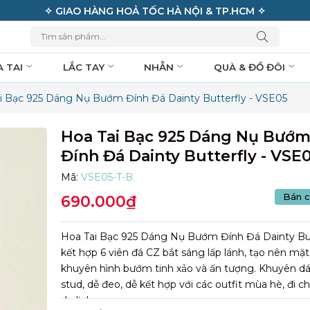
✧ GIAO HÀNG HOẢ TỐC HÀ NỘI & TP.HCM ✧
A TAI
LẮC TAY
NHẪN
QUÀ & ĐỒ ĐÔI
i Bạc 925 Dáng Nụ Bướm Đính Đá Dainty Butterfly - VSE05
Hoa Tai Bạc 925 Dáng Nụ Bướ
Đính Đá Dainty Butterfly - VSE
Mã:
VSE05-T-B
Bán c
690.000₫
Hoa Tai Bạc 925 Dáng Nụ Bướm Đính Đá Dainty But
kết hợp 6 viên đá CZ bắt sáng lấp lánh, tạo nên mặt
khuyên hình bướm tinh xảo và ấn tượng. Khuyên d
stud, dễ đeo, dễ kết hợp với các outfit mùa hè, đi chơ
du lịch.