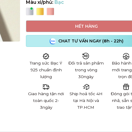
Màu xi/phủ:
Bạc
HẾT HÀNG
CHAT TƯ VẤN NGAY (8h - 22h)
Trang sức Bạc Ý
Đổi trả sản phẩm
Bảo hành
925 chuẩn định
trong vòng
mới trang
lượng
30ngày
trọn đờ
Giao hàng tận nơi
Ship hoả tốc 4H
Đóng gói 
toàn quốc 2-
tại Hà Nội và
nhã, sẵn 
3ngày
TP.HCM
trao tặ