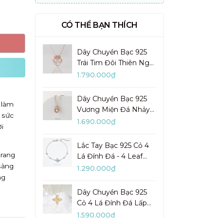
CÓ THỂ BẠN THÍCH
Dây Chuyền Bạc 925
Trái Tim Đôi Thiên Nga
Đá Nhảy Pretty Swan -
1.790.000₫
VGN10
Dây Chuyền Bạc 925
 làm
Vương Miện Đá Nhảy
 sức
My Queen - VYN13
1.690.000₫
i
Lắc Tay Bạc 925 Cỏ 4
trang
Lá Đính Đá - 4 Leaf
sàng
Clover - VYB27
1.290.000₫
ng
Dây Chuyền Bạc 925
Cỏ 4 Lá Đính Đá Lấp
Lánh Lady Clover -
1.590.000₫