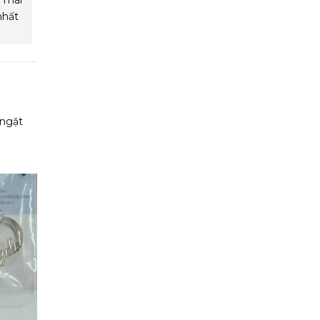
u mãi
nhất
 ngặt