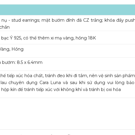
nụ - stud earrings; mặt bướm đính đá CZ trắng; khóa đẩy pus
 chắn
bạc Ý 925, có thể thêm xi mạ vàng, hồng 18K
Vàng, Hồng
nh bướm: 8.5 x 6.4mm
hế tiếp xúc hóa chất, tránh đeo khi đi tắm, nên vệ sinh sản phẩ
 lau chuyên dụng Cara Luna và sau khi sử dụng vui lòng bả
 hộp kín để tránh tiếp xúc với không khí và tránh bị oxi hóa