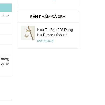
VUN02-1
h back
SẢN PHẨM ĐÃ XEM
Hoa Tai Bạc 925 Dáng
Nụ Bướm Đính Đá
Dainty Butterfly -
690.000₫
VSE05
m bằng
o quản