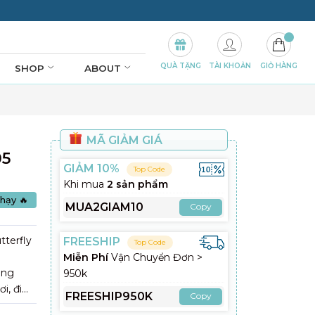
QUÀ TẶNG
TÀI KHOẢN
GIỎ HÀNG
SHOP
ABOUT
m
MÃ GIẢM GIÁ
05
GIẢM 10%
Top Code
Khi mua
2 sản phẩm
hạy 🔥
MUA2GIAM10
Copy
terfly
FREESHIP
Top Code
Miễn Phí
Vận Chuyển Đơn >
áng
950k
i, đi
FREESHIP950K
Copy