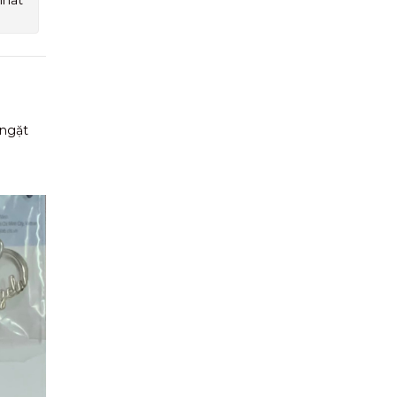
nhất
 ngặt