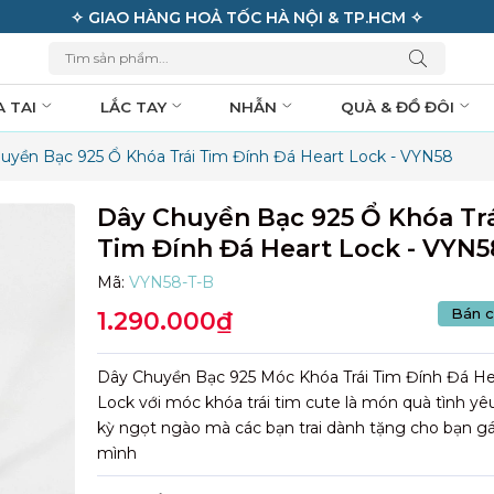
✧ GIAO HÀNG HOẢ TỐC HÀ NỘI & TP.HCM ✧
A TAI
LẮC TAY
NHẪN
QUÀ & ĐỒ ĐÔI
uyền Bạc 925 Ổ Khóa Trái Tim Đính Đá Heart Lock - VYN58
Dây Chuyền Bạc 925 Ổ Khóa Trá
Tim Đính Đá Heart Lock - VYN5
Mã:
VYN58-T-B
Bán c
1.290.000₫
Dây Chuyền Bạc 925 Móc Khóa Trái Tim Đính Đá He
Lock với móc khóa trái tim cute là món quà tình yê
kỳ ngọt ngào mà các bạn trai dành tặng cho bạn gá
mình