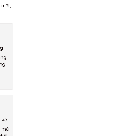
 mắt,
ng
ụng
áng
 vời
u mãi