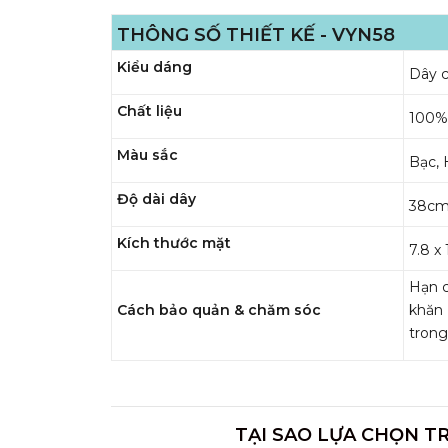
THÔNG SỐ THIẾT KẾ - VYN58
Kiểu dáng
Dây c
Chất liệu
100% 
Màu sắc
Bạc,
Độ dài dây
38cm
Kích thước mặt
7.8 
Hạn c
Cách bảo quản & chăm sóc
khăn
trong
TẠI SAO LỰA CHỌN T