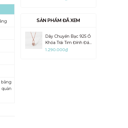
VUN02-1
SẢN PHẨM ĐÃ XEM
rắng
Dây Chuyền Bạc 925 Ổ
Khóa Trái Tim Đính Đá
Heart Lock - VYN58
1.290.000₫
m bằng
o quản