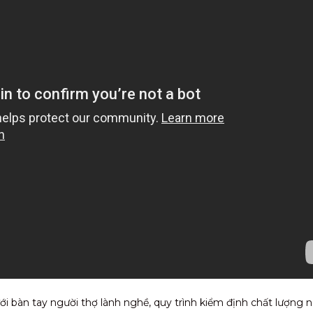
i bàn tay người thợ lành nghề, quy trình kiểm định chất lượng