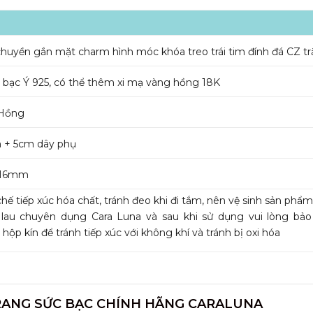
huyền gắn mặt charm hình móc khóa treo trái tim đính đá CZ t
bạc Ý 925, có thể thêm xi mạ vàng hồng 18K
 Hồng
 + 5cm dây phụ
x 16mm
hế tiếp xúc hóa chất, tránh đeo khi đi tắm, nên vệ sinh sản phẩ
 lau chuyên dụng Cara Luna và sau khi sử dụng vui lòng bả
 hộp kín để tránh tiếp xúc với không khí và tránh bị oxi hóa
RANG SỨC BẠC CHÍNH HÃNG CARALUNA