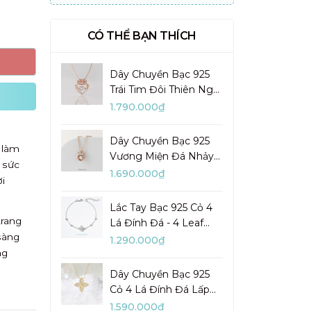
CÓ THỂ BẠN THÍCH
Dây Chuyền Bạc 925
Trái Tim Đôi Thiên Nga
Đá Nhảy Pretty Swan -
1.790.000₫
VGN10
Dây Chuyền Bạc 925
 làm
Vương Miện Đá Nhảy
 sức
My Queen - VYN13
1.690.000₫
i
Lắc Tay Bạc 925 Cỏ 4
trang
Lá Đính Đá - 4 Leaf
sàng
Clover - VYB27
1.290.000₫
ng
Dây Chuyền Bạc 925
Cỏ 4 Lá Đính Đá Lấp
Lánh Lady Clover -
1.590.000₫