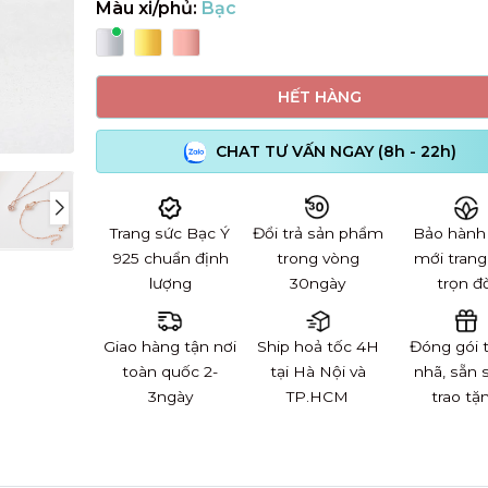
Màu xi/phủ:
Bạc
HẾT HÀNG
CHAT TƯ VẤN NGAY (8h - 22h)
Trang sức Bạc Ý
Đổi trả sản phẩm
Bảo hành
925 chuẩn định
trong vòng
mới trang
lượng
30ngày
trọn đờ
Giao hàng tận nơi
Ship hoả tốc 4H
Đóng gói 
toàn quốc 2-
tại Hà Nội và
nhã, sẵn 
3ngày
TP.HCM
trao tặ