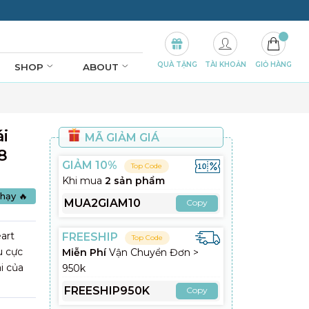
QUÀ TẶNG
TÀI KHOẢN
GIỎ HÀNG
SHOP
ABOUT
i
MÃ GIẢM GIÁ
8
GIẢM 10%
Top Code
Khi mua
2 sản phẩm
hạy 🔥
MUA2GIAM10
Copy
art
FREESHIP
Top Code
u cực
Miễn Phí
Vận Chuyển Đơn >
i của
950k
FREESHIP950K
Copy