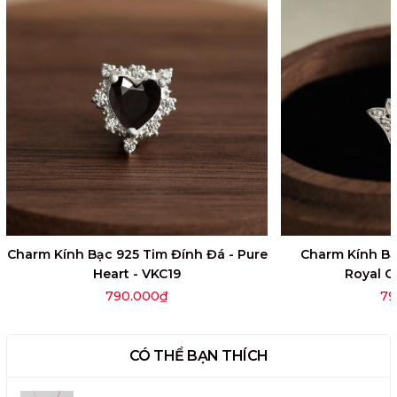
Charm Kính Bạc 925 Tim Đính Đá - Pure
Charm Kính Bạ
Heart - VKC19
Royal C
790.000₫
79
CÓ THỂ BẠN THÍCH