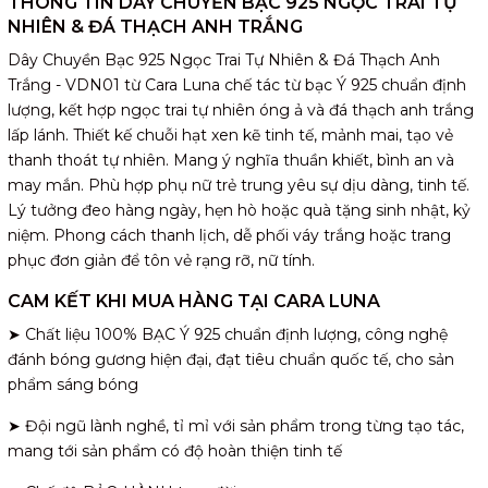
THÔNG TIN DÂY CHUYỀN BẠC 925 NGỌC TRAI TỰ
NHIÊN & ĐÁ THẠCH ANH TRẮNG
Dây Chuyền Bạc 925 Ngọc Trai Tự Nhiên & Đá Thạch Anh
Trắng - VDN01 từ Cara Luna chế tác từ bạc Ý 925 chuẩn định
lượng, kết hợp ngọc trai tự nhiên óng ả và đá thạch anh trắng
lấp lánh. Thiết kế chuỗi hạt xen kẽ tinh tế, mảnh mai, tạo vẻ
thanh thoát tự nhiên. Mang ý nghĩa thuần khiết, bình an và
may mắn. Phù hợp phụ nữ trẻ trung yêu sự dịu dàng, tinh tế.
Lý tưởng đeo hàng ngày, hẹn hò hoặc quà tặng sinh nhật, kỷ
niệm. Phong cách thanh lịch, dễ phối váy trắng hoặc trang
phục đơn giản để tôn vẻ rạng rỡ, nữ tính.
CAM KẾT KHI MUA HÀNG TẠI CARA LUNA
➤ Chất liệu 100% BẠC Ý 925 chuẩn định lượng, công nghệ
đánh bóng gương hiện đại, đạt tiêu chuẩn quốc tế, cho sản
phẩm sáng bóng
➤ Đội ngũ lành nghề, tỉ mỉ với sản phẩm trong từng tạo tác,
mang tới sản phẩm có độ hoàn thiện tinh tế