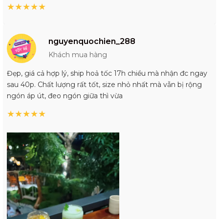
★
★
★
★
★
nguyenquochien_288
Khách mua hàng
Đẹp, giá cả hợp lý, ship hoả tốc 17h chiều mà nhận đc ngay
sau 40p. Chất lượng rất tốt, size nhỏ nhất mà vẫn bị rộng
ngón áp út, đeo ngón giữa thì vừa
★
★
★
★
★