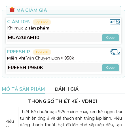
MÃ GIẢM GIÁ
GIẢM 10%
Top Code
Khi mua
2 sản phẩm
MUA2GIAM10
Copy
FREESHIP
Top Code
Miễn Phí
Vận Chuyển Đơn > 950k
FREESHIP950K
Copy
MÔ TẢ SẢN PHẨM
ĐÁNH GIÁ
THÔNG SỐ THIẾT KẾ - VDN01
Thiết kế chuỗi bạc 925 mảnh mai, xen kẽ ngọc trai
tự nhiên óng ả và đá thạch anh trắng lấp lánh. Kiểu
Kiểu
dáng thanh thoát, hạt đá lớn nhỏ sắp xếp đều, tạo