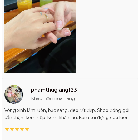
phamthugiang123
Khách đã mua hàng
Vòng xinh lắm luôn, bạc sáng, đeo rất đẹp. Shop đóng gói
cẩn thận, kèm hộp, kèm khăn lau, kèm túi đựng quà luôn
★
★
★
★
★