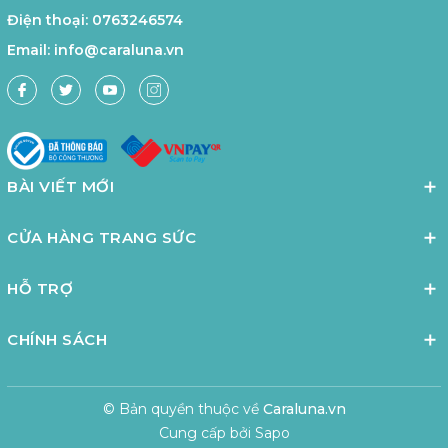
Điện thoại:
0763246574
Email:
info@caraluna.vn
BÀI VIẾT MỚI
CỬA HÀNG TRANG SỨC
HỖ TRỢ
CHÍNH SÁCH
© Bản quyền thuộc về
Caraluna.vn
Cung cấp bởi
Sapo