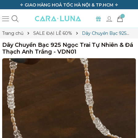
PHẨM ✧
✧ GIAO HÀNG HOẢ TỐC HÀ NỘI & TP
Trang chủ
SALE ĐẠI LỄ 60%
Dây Chuyền Bạc 925
Ngọc Trai Tự Nhiên & Đá Thạch Anh Trắng - VDN01
Dây Chuyền Bạc 925 Ngọc Trai Tự Nhiên & Đá
Thạch Anh Trắng - VDN01