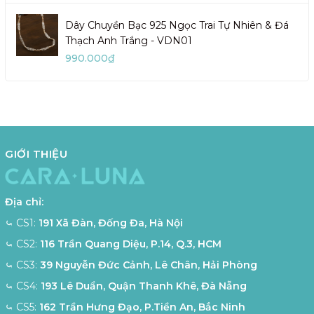
Dây Chuyền Bạc 925 Ngọc Trai Tự Nhiên & Đá
Thạch Anh Trắng - VDN01
990.000₫
GIỚI THIỆU
Địa chỉ:
⤿ CS1:
191 Xã Đàn, Đống Đa, Hà Nội
⤿ CS2:
116 Trần Quang Diệu, P.14, Q.3, HCM
⤿ CS3:
39 Nguyễn Đức Cảnh, Lê Chân, Hải Phòng
⤿ CS4:
193 Lê Duẩn, Quận Thanh Khê, Đà Nẵng
⤿ CS5:
162 Trần Hưng Đạo, P.Tiền An, Bắc Ninh