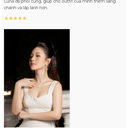
Luna để phối cùng, giúp cho outfit của mình thêm sang
chảnh và lấp lánh hơn.
★
★
★
★
★