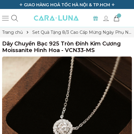
N ĐỜI TẤT CẢ SẢN PHẨM ✧
✧ GIAO HÀNG H
Trang chủ
Set Quà Tặng 8/3 Cao Cấp Mừng Ngày Phụ Nữ
Việt Nam
Dây Chuyền Bạc 925 Tròn Đính Kim Cương
Dây Chuyền Bạc 925 Tròn Đính Kim Cương
Moissanite Hình Hoa - VCN33-MS
Moissanite Hình Hoa - VCN33-MS