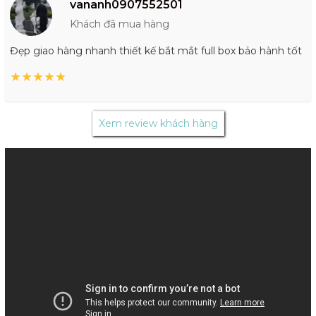
vananh0907552501
Khách đã mua hàng
Đẹp giao hàng nhanh thiết kế bắt mắt full box bảo hành tốt
★
★
★
★
★
Xem review khách hàng