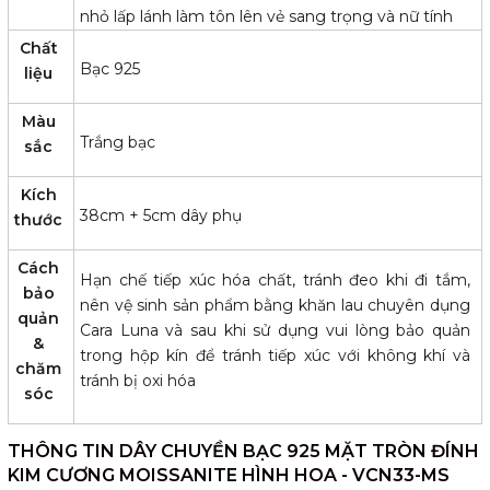
nhỏ lấp lánh làm tôn lên vẻ sang trọng và nữ tính
Chất
Bạc 925
liệu
Màu
Trắng bạc
sắc
Kích
38cm + 5cm dây phụ
thước
Cách
Hạn chế tiếp xúc hóa chất, tránh đeo khi đi tắm,
bảo
nên vệ sinh sản phẩm bằng khăn lau chuyên dụng
quản
Cara Luna và sau khi sử dụng vui lòng bảo quản
&
trong hộp kín để tránh tiếp xúc với không khí và
chăm
tránh bị oxi hóa
sóc
THÔNG TIN DÂY CHUYỀN BẠC 925 MẶT TRÒN ĐÍNH
KIM CƯƠNG MOISSANITE HÌNH HOA - VCN33-MS