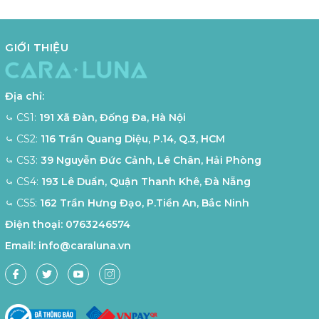
GIỚI THIỆU
Địa chỉ:
⤿ CS1:
191 Xã Đàn, Đống Đa, Hà Nội
⤿ CS2:
116 Trần Quang Diệu, P.14, Q.3, HCM
⤿ CS3:
39 Nguyễn Đức Cảnh, Lê Chân, Hải Phòng
⤿ CS4:
193 Lê Duẩn, Quận Thanh Khê, Đà Nẵng
⤿ CS5:
162 Trần Hưng Đạo, P.Tiền An, Bắc Ninh
Điện thoại:
0763246574
Email:
info@caraluna.vn