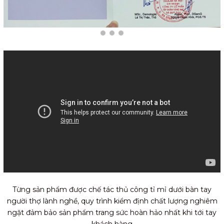
Từng sản phẩm được chế tác thủ công tỉ mỉ dưới bàn tay
người thợ lành nghề, quy trình kiểm định chất lượng nghiêm
ngặt đảm bảo sản phẩm trang sức hoàn hảo nhất khi tới tay