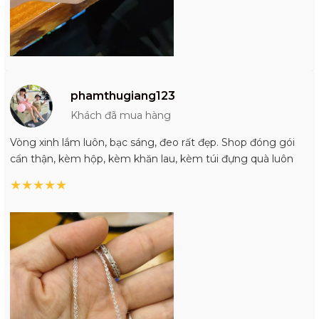
phamthugiang123
Khách đã mua hàng
Vòng xinh lắm luôn, bạc sáng, đeo rất đẹp. Shop đóng gói
cẩn thận, kèm hộp, kèm khăn lau, kèm túi đựng quà luôn
★
★
★
★
★