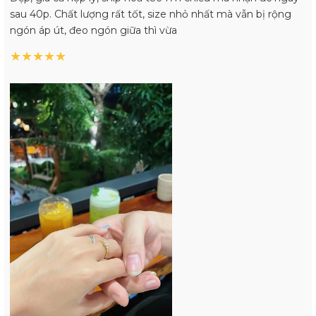
sau 40p. Chất lượng rất tốt, size nhỏ nhất mà vẫn bị rộng
ngón áp út, đeo ngón giữa thì vừa
★
★
★
★
★