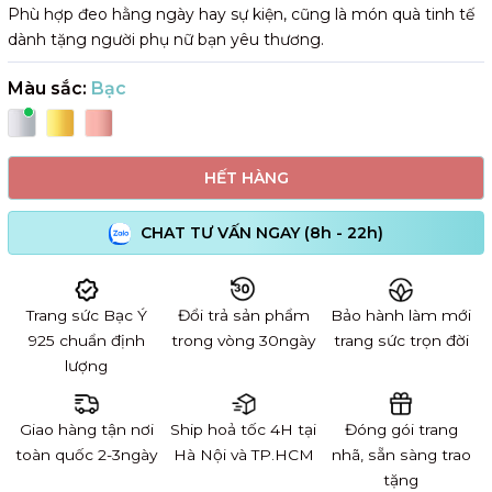
Phù hợp đeo hằng ngày hay sự kiện, cũng là món quà tinh tế
dành tặng người phụ nữ bạn yêu thương.
Màu sắc:
Bạc
HẾT HÀNG
CHAT TƯ VẤN NGAY (8h - 22h)
Trang sức Bạc Ý
Đổi trả sản phẩm
Bảo hành làm mới
925 chuẩn định
trong vòng 30ngày
trang sức trọn đời
lượng
Giao hàng tận nơi
Ship hoả tốc 4H tại
Đóng gói trang
toàn quốc 2-3ngày
Hà Nội và TP.HCM
nhã, sẵn sàng trao
tặng