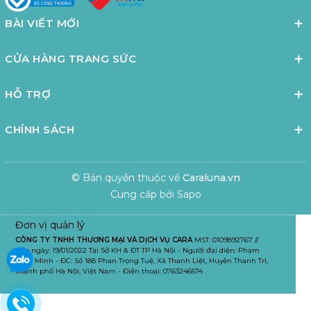
BÀI VIẾT MỚI
CỬA HÀNG TRANG SỨC
HỖ TRỢ
CHÍNH SÁCH
© Bản quyền thuộc về
Caraluna.vn
Cung cấp bởi
Sapo
Đơn vị quản lý
CÔNG TY TNHH THƯƠNG MẠI VÀ DỊCH VỤ CARA
MST: 0109892767 //
Cấp ngày: 19/01/2022 Tại Sở KH & ĐT TP Hà Nội - Người đại diện: Phạm
Tuấn Minh - ĐC: Số 188 Phan Trọng Tuệ, Xã Thanh Liệt, Huyện Thanh Trì,
Thành phố Hà Nội, Việt Nam - Điện thoại: 0763246574