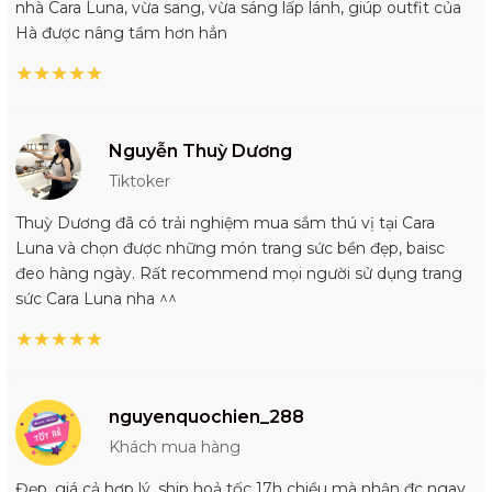
nhà Cara Luna, vừa sang, vừa sáng lấp lánh, giúp outfit của
Hà được nâng tầm hơn hẳn
★
★
★
★
★
Nguyễn Thuỳ Dương
Tiktoker
Thuỳ Dương đã có trải nghiệm mua sắm thú vị tại Cara
Luna và chọn được những món trang sức bền đẹp, baisc
đeo hàng ngày. Rất recommend mọi người sử dụng trang
sức Cara Luna nha ^^
★
★
★
★
★
nguyenquochien_288
Khách mua hàng
Đẹp, giá cả hợp lý, ship hoả tốc 17h chiều mà nhận đc ngay