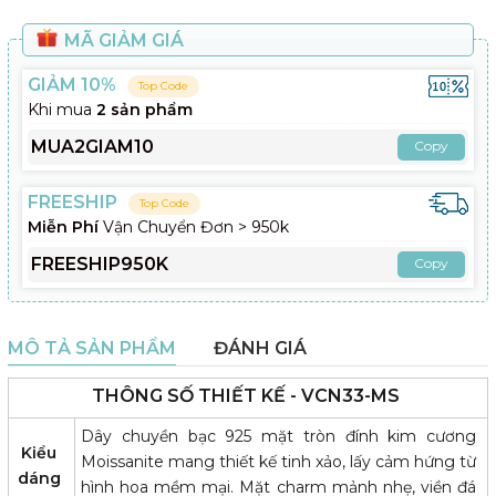
MÃ GIẢM GIÁ
GIẢM 10%
Top Code
Khi mua
2 sản phẩm
MUA2GIAM10
Copy
FREESHIP
Top Code
Miễn Phí
Vận Chuyển Đơn > 950k
FREESHIP950K
Copy
MÔ TẢ SẢN PHẨM
ĐÁNH GIÁ
THÔNG SỐ THIẾT KẾ - VCN33-MS
Dây chuyền bạc 925 mặt tròn đính kim cương
Kiểu
Moissanite mang thiết kế tinh xảo, lấy cảm hứng từ
dáng
hình hoa mềm mại. Mặt charm mảnh nhẹ, viền đá