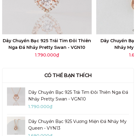
Dây Chuyền Bạc 925 Trái Tim Đôi Thiên
Dây Chuyền Bạc
Nga Đá Nhảy Pretty Swan - VGN10
Nhảy My 
1.790.000₫
1.
CÓ THỂ BẠN THÍCH
Dây Chuyền Bạc 925 Trái Tim Đôi Thiên Nga Đá
Nhảy Pretty Swan - VGN10
1.790.000₫
Dây Chuyền Bạc 925 Vương Miện Đá Nhảy My
Queen - VYN13
1.690.000₫