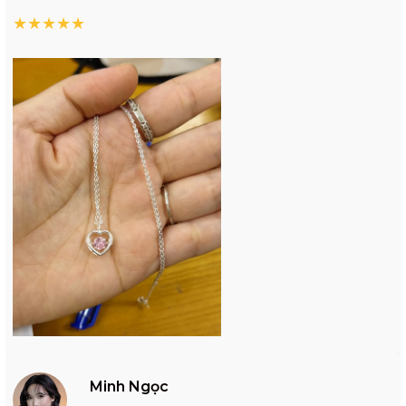
★
★
★
★
★
Minh Ngọc