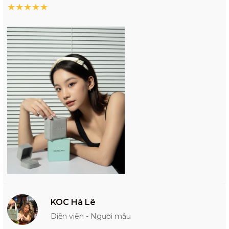
★
★
★
★
★
KOC Hà Lê
Diễn viên - Người mẫu