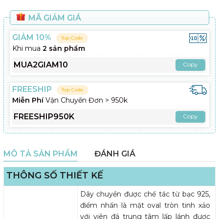
MÃ GIẢM GIÁ
GIẢM 10%
Top Code
Khi mua
2 sản phẩm
MUA2GIAM10
Copy
FREESHIP
Top Code
Miễn Phí
Vận Chuyển Đơn > 950k
FREESHIP950K
Copy
MÔ TẢ SẢN PHẨM
ĐÁNH GIÁ
THÔNG SỐ THIẾT KẾ
Dây chuyền được chế tác từ bạc 925,
điểm nhấn là mặt oval tròn tinh xảo
với viên đá trung tâm lấp lánh được