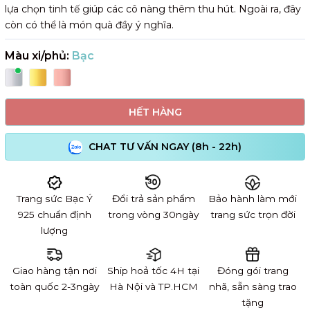
lựa chọn tinh tế giúp các cô nàng thêm thu hút. Ngoài ra, đây
còn có thể là món quà đầy ý nghĩa.
Màu xi/phủ:
Bạc
HẾT HÀNG
CHAT TƯ VẤN NGAY (8h - 22h)
Trang sức Bạc Ý
Đổi trả sản phẩm
Bảo hành làm mới
925 chuẩn định
trong vòng 30ngày
trang sức trọn đời
lượng
Giao hàng tận nơi
Ship hoả tốc 4H tại
Đóng gói trang
toàn quốc 2-3ngày
Hà Nội và TP.HCM
nhã, sẵn sàng trao
tặng