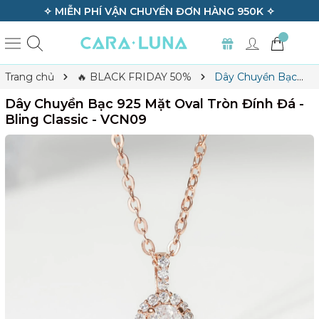
✧ MIỄN PHÍ VẬN CHUYỂN ĐƠN HÀNG 950K ✧
Trang chủ
🔥 BLACK FRIDAY 50%
Dây Chuyền Bạc
925 Mặt Oval Tròn Đính Đá - Bling Classic - VCN09
Dây Chuyền Bạc 925 Mặt Oval Tròn Đính Đá -
Bling Classic - VCN09