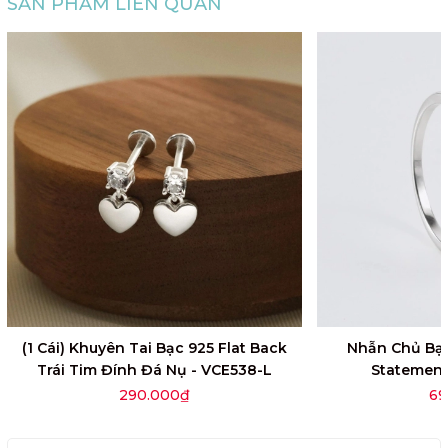
SẢN PHẨM LIÊN QUAN
(1 Cái) Khuyên Tai Bạc 925 Flat Back
Nhẫn Chủ Bạc
Trái Tim Đính Đá Nụ - VCE538-L
Statement
290.000₫
69