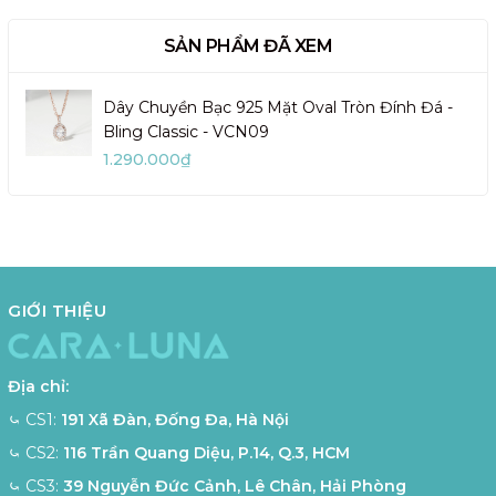
SẢN PHẨM ĐÃ XEM
Dây Chuyền Bạc 925 Mặt Oval Tròn Đính Đá -
Bling Classic - VCN09
1.290.000₫
GIỚI THIỆU
Địa chỉ:
⤿ CS1:
191 Xã Đàn, Đống Đa, Hà Nội
⤿ CS2:
116 Trần Quang Diệu, P.14, Q.3, HCM
⤿ CS3:
39 Nguyễn Đức Cảnh, Lê Chân, Hải Phòng