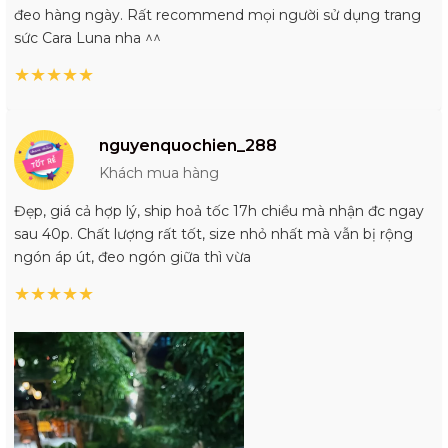
đeo hàng ngày. Rất recommend mọi người sử dụng trang
sức Cara Luna nha ^^
★
★
★
★
★
nguyenquochien_288
Khách mua hàng
Đẹp, giá cả hợp lý, ship hoả tốc 17h chiều mà nhận đc ngay
sau 40p. Chất lượng rất tốt, size nhỏ nhất mà vẫn bị rộng
ngón áp út, đeo ngón giữa thì vừa
★
★
★
★
★