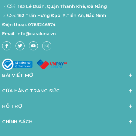
⤿ CS4:
193 Lê Duẩn, Quận Thanh Khê, Đà Nẵng
⤿ CS5:
162 Trần Hưng Đạo, P.Tiền An, Bắc Ninh
Điện thoại:
0763246574
Email:
info@caraluna.vn
BÀI VIẾT MỚI
CỬA HÀNG TRANG SỨC
HỖ TRỢ
CHÍNH SÁCH