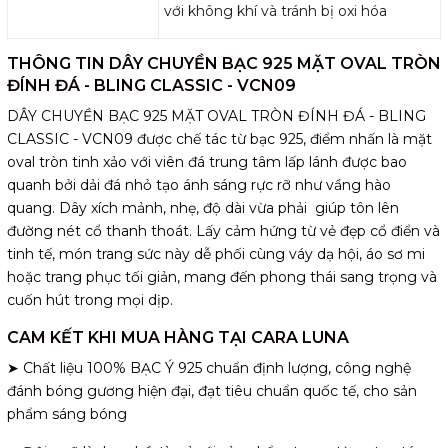
với không khí và tránh bị oxi hóa
THÔNG TIN DÂY CHUYỀN BẠC 925 MẶT OVAL TRÒN
ĐÍNH ĐÁ - BLING CLASSIC - VCN09
DÂY CHUYỀN BẠC 925 MẶT OVAL TRÒN ĐÍNH ĐÁ - BLING
CLASSIC - VCN09 được chế tác từ bạc 925, điểm nhấn là mặt
oval tròn tinh xảo với viên đá trung tâm lấp lánh được bao
quanh bởi dải đá nhỏ tạo ánh sáng rực rỡ như vầng hào
quang. Dây xích mảnh, nhẹ, độ dài vừa phải giúp tôn lên
đường nét cổ thanh thoát. Lấy cảm hứng từ vẻ đẹp cổ điển và
tinh tế, món trang sức này dễ phối cùng váy dạ hội, áo sơ mi
hoặc trang phục tối giản, mang đến phong thái sang trọng và
cuốn hút trong mọi dịp.
CAM KẾT KHI MUA HÀNG TẠI CARA LUNA
➤ Chất liệu 100% BẠC Ý 925 chuẩn định lượng, công nghệ
đánh bóng gương hiện đại, đạt tiêu chuẩn quốc tế, cho sản
phẩm sáng bóng