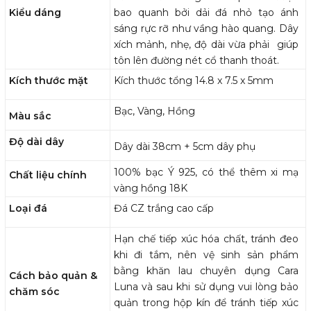
Kiểu dáng
bao quanh bởi dải đá nhỏ tạo ánh
sáng rực rỡ như vầng hào quang. Dây
xích mảnh, nhẹ, độ dài vừa phải giúp
tôn lên đường nét cổ thanh thoát.
Kích thước mặt
Kích thước tổng
14.8 x 7.5 x 5mm
Bạc, Vàng, Hồng
Màu sắc
Độ dài dây
Dây dài 38cm + 5cm dây phụ
100% bạc Ý 925, có thể thêm xi mạ
Chất liệu chính
vàng hồng 18K
Loại đá
Đá CZ trắng cao cấp
Hạn chế tiếp xúc hóa chất, tránh đeo
khi đi tắm, nên vệ sinh sản phẩm
bằng khăn lau chuyên dụng Cara
Cách bảo quản &
Luna và sau khi sử dụng vui lòng bảo
chăm sóc
quản trong hộp kín để tránh tiếp xúc