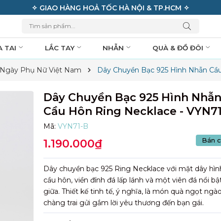
✧ GIAO HÀNG HOẢ TỐC HÀ NỘI & TP.HCM ✧
A TAI
LẮC TAY
NHẪN
QUÀ & ĐỒ ĐÔI
 Ngày Phụ Nữ Việt Nam
Dây Chuyền Bạc 925 Hình Nhẫn Cầu
Dây Chuyền Bạc 925 Hình Nhẫ
Cầu Hôn Ring Necklace - VYN7
Mã:
VYN71-B
Bán c
1.190.000₫
Dây chuyền bạc 925 Ring Necklace với mặt dây hì
cầu hôn, viền đính đá lấp lánh và một viên đá nổi bậ
giữa. Thiết kế tinh tế, ý nghĩa, là món quà ngọt ngà
chàng trai gửi gắm lời yêu thương đến bạn gái.