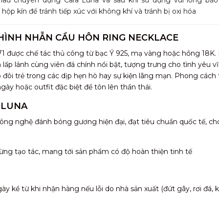
 hộp kín để tránh tiếp xúc với không khí và tránh bị oxi hóa
 HÌNH NHẪN CẦU HÔN RING NECKLACE
 được chế tác thủ công từ bạc Ý 925, mạ vàng hoặc hồng 18K.
a lấp lánh cùng viên đá chính nổi bật, tượng trưng cho tình yêu v
đôi trẻ trong các dịp hẹn hò hay sự kiện lãng mạn. Phong cách
gày hoặc outfit đặc biệt để tôn lên thần thái.
 LUNA
ông nghệ đánh bóng gương hiện đại, đạt tiêu chuẩn quốc tế, ch
ừng tạo tác, mang tới sản phẩm có độ hoàn thiện tinh tế
 kể từ khi nhận hàng nếu lỗi do nhà sản xuất (đứt gãy, rơi đá,