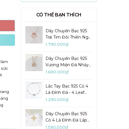
CÓ THỂ BẠN THÍCH
Dây Chuyền Bạc 925
Trái Tim Đôi Thiên Nga
Đá Nhảy Pretty Swan -
1.790.000₫
VGN10
Dây Chuyền Bạc 925
 làm
Vương Miện Đá Nhảy
 sức
My Queen - VYN13
1.690.000₫
i
Lắc Tay Bạc 925 Cỏ 4
trang
Lá Đính Đá - 4 Leaf
sàng
Clover - VYB27
1.290.000₫
ng
Dây Chuyền Bạc 925
Cỏ 4 Lá Đính Đá Lấp
Lánh Lady Clover -
1.590.000₫