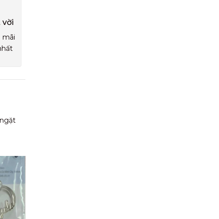
 vời
u mãi
nhất
 ngặt