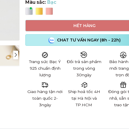
Màu sắc:
Bạc
HẾT HÀNG
CHAT TƯ VẤN NGAY (8h - 22h)
Trang sức Bạc Ý
Đổi trả sản phẩm
Bảo hành
925 chuẩn định
trong vòng
mới trang
lượng
30ngày
trọn đờ
Giao hàng tận nơi
Ship hoả tốc 4H
Đóng gói 
toàn quốc 2-
tại Hà Nội và
nhã, sẵn 
3ngày
TP.HCM
trao tặ