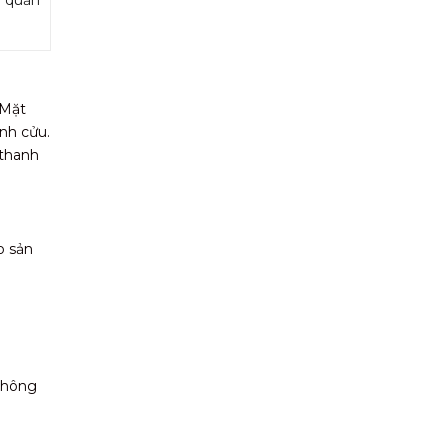
 Mặt
ĩnh cửu.
 thanh
o sản
 không