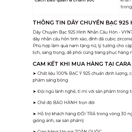
trong
THÔNG TIN DÂY CHUYỀN BẠC 925
Dây Chuyền Bạc 925 Hình Nhẫn Cầu Hôn - VYN71
dây nhẫn cầu hôn tinh xảo, đính đá cubic zirconi
Phù hợp làm quà nam tặng nữ, lý tưởng cho cặp 
lịch, sang trọng, dễ phối cùng trang phục hàng n
CAM KẾT KHI MUA HÀNG TẠI CARA
➤ Chất liệu 100% BẠC Ý 925 chuẩn định lượng, c
phẩm sáng bóng
➤ Đội ngũ lành nghề, tỉ mỉ với sản phẩm trong t
➤ Chế độ BẢO HÀNH trọn đời
➤ Hỗ trợ khách hàng ĐỔI TRẢ trong vòng 30 ngày
giống ảnh, sai sản phẩm)
➤ Giao hàng tận nơi TOÀN QUỐC