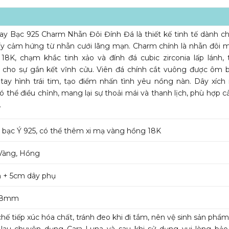
ay Bạc 925 Charm Nhẫn Đôi Đính Đá là thiết kế tinh tế dành c
lấy cảm hứng từ nhẫn cưới lãng mạn. Charm chính là nhẫn đôi
18K, chạm khắc tinh xảo và đính đá cubic zirconia lấp lánh,
 cho sự gắn kết vĩnh cửu. Viên đá chính cắt vuông được ôm b
tay hình trái tim, tạo điểm nhấn tình yêu nồng nàn. Dây xíc
ó thể điều chỉnh, mang lại sự thoải mái và thanh lịch, phù hợp 
.
bạc Ý 925, có thể thêm xi mạ vàng hồng 18K
Vàng, Hồng
 + 5cm dây phụ
3.8mm
hế tiếp xúc hóa chất, tránh đeo khi đi tắm, nên vệ sinh sản phẩ
 lau chuyên dụng Cara Luna và sau khi sử dụng vui lòng bả