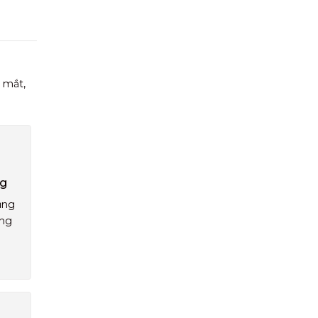
 mắt,
ng
ụng
áng