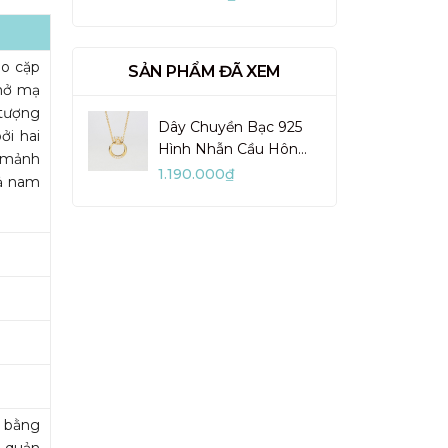
VUN02-1
ho cặp
SẢN PHẨM ĐÃ XEM
 mở mạ
 tượng
Dây Chuyền Bạc 925
ởi hai
Hình Nhẫn Cầu Hôn
h mảnh
Ring Necklace - VYN71
1.190.000₫
cả nam
m bằng
o quản