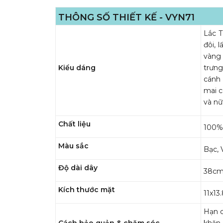
THÔNG SỐ THIẾT KẾ - VYN71
Lắc T
đôi, 
vàng 
Kiểu dáng
trưng
cánh 
mai c
và nữ
Chất liệu
100% 
Màu sắc
Bạc, 
Độ dài dây
38cm
Kích thước mặt
11x1
Hạn c
Cách bảo quản & chăm sóc
khăn