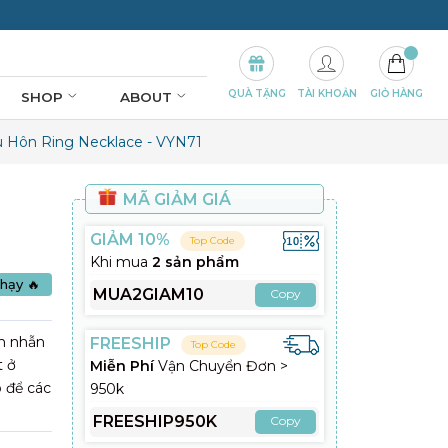
QUÀ TẶNG
TÀI KHOẢN
GIỎ HÀNG
SHOP
ABOUT
 Hôn Ring Necklace - VYN71
n
MÃ GIẢM GIÁ
1
GIẢM 10%
Top Code
Khi mua
2 sản phẩm
hạy 🔥
MUA2GIAM10
Copy
nh nhẫn
FREESHIP
Top Code
t ở
Miễn Phí
Vận Chuyển Đơn >
o để các
950k
FREESHIP950K
Copy