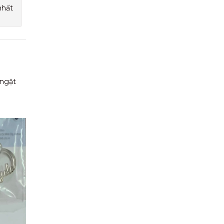
nhất
 ngặt