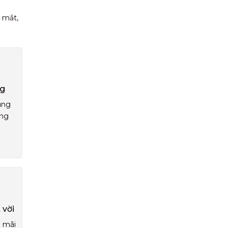
 mắt,
ng
ụng
áng
 vời
u mãi