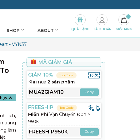
QUÀ TẶNG
TÀI KHOẢN
GIỎ HÀNG
SHOP
ABOUT
eart - VYN37
im
MÃ GIẢM GIÁ
 To
GIẢM 10%
Top Code
Khi mua
2 sản phẩm
MUA2GIAM10
Copy
hạy 🔥
FREESHIP
Top Code
Miễn Phí
Vận Chuyển Đơn >
h lịch,
950k
ón trang
ởng làm
FREESHIP950K
Copy
ệt.