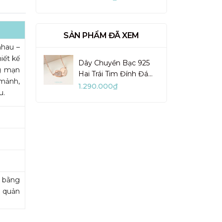
VUN02-1
SẢN PHẨM ĐÃ XEM
nhau –
iết kế
Dây Chuyền Bạc 925
g mạn
Hai Trái Tim Đính Đá
 mảnh,
Khắc Chữ Love - Heart
1.290.000₫
u.
To Heart - VYN37
m bằng
o quản