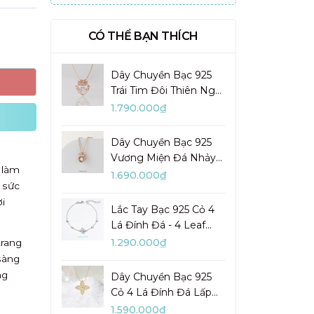
CÓ THỂ BẠN THÍCH
Dây Chuyền Bạc 925
Trái Tim Đôi Thiên Nga
Đá Nhảy Pretty Swan -
1.790.000₫
VGN10
Dây Chuyền Bạc 925
Vương Miện Đá Nhảy
 làm
My Queen - VYN13
1.690.000₫
 sức
i
Lắc Tay Bạc 925 Cỏ 4
Lá Đính Đá - 4 Leaf
Clover - VYB27
1.290.000₫
trang
sàng
ng
Dây Chuyền Bạc 925
Cỏ 4 Lá Đính Đá Lấp
Lánh Lady Clover -
1.590.000₫