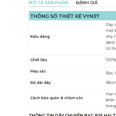
MÔ TẢ SẢN PHẨM
ĐÁNH GIÁ
THÔNG SỐ THIẾT KẾ VYN37
Dây c
một b
Kiểu dáng
nhẹ 
dành 
có th
Chất liệu
100%
Màu sắc
Bạc, 
Độ dài dây
38cm
Hạn c
Cách bảo quản & chăm sóc
khăn
trong
THÔNG TIN DÂY CHUYỀN BẠC 925 HAI T