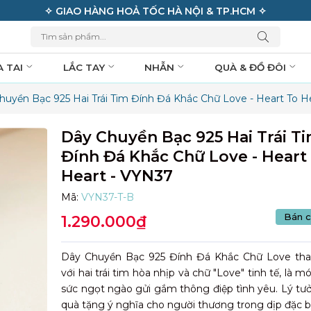
✧ GIAO HÀNG HOẢ TỐC HÀ NỘI & TP.HCM ✧
A TAI
LẮC TAY
NHẪN
QUÀ & ĐỒ ĐÔI
huyền Bạc 925 Hai Trái Tim Đính Đá Khắc Chữ Love - Heart To H
Dây Chuyền Bạc 925 Hai Trái T
Đính Đá Khắc Chữ Love - Heart
Heart - VYN37
Mã:
VYN37-T-B
Bán c
1.290.000₫
Dây Chuyền Bạc 925 Đính Đá Khắc Chữ Love than
với hai trái tim hòa nhịp và chữ "Love" tinh tế, là m
sức ngọt ngào gửi gắm thông điệp tình yêu. Lý tư
quà tặng ý nghĩa cho người thương trong dịp đặc bi