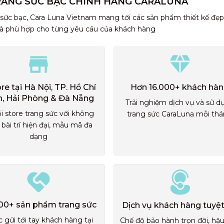
RANG SỨC BẠC CHÍNH HÃNG CARALUNA
 sức bạc, Cara Luna Vietnam mang tới các sản phẩm thiết kế đẹp
và phù hợp cho từng yêu cầu của khách hàng
ore tại Hà Nội, TP. Hồ Chí
Hơn 16.000+ khách hà
h, Hải Phòng & Đà Nẵng
Trải nghiệm dịch vụ và sử d
i store trang sức với không
trang sức CaraLuna mỗi th
 bài trí hiện đại, mẫu mã đa
dạng
00+ sản phẩm trang sức
Dịch vụ khách hàng tuyệt
 gửi tới tay khách hàng tại
Chế độ bảo hành trọn đời, hậ