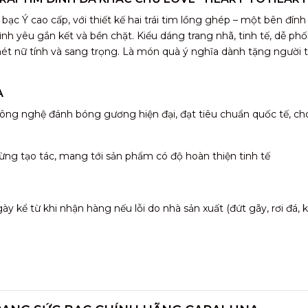
c Ý cao cấp, với thiết kế hai trái tim lồng ghép – một bên đính 
ình yêu gắn kết và bền chặt. Kiểu dáng trang nhã, tinh tế, dễ ph
 nét nữ tính và sang trọng. Là món quà ý nghĩa dành tặng người
A
ông nghệ đánh bóng gương hiện đại, đạt tiêu chuẩn quốc tế, ch
ừng tạo tác, mang tới sản phẩm có độ hoàn thiện tinh tế
 kể từ khi nhận hàng nếu lỗi do nhà sản xuất (đứt gãy, rơi đá,