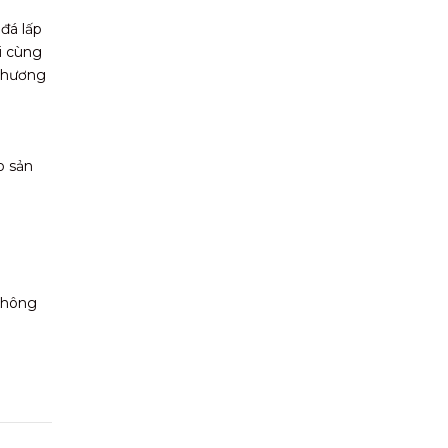
đá lấp
ối cùng
 thương
o sản
 không