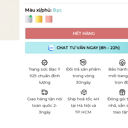
Màu xi/phủ:
Bạc
HẾT HÀNG
CHAT TƯ VẤN NGAY (8h - 22h)
Trang sức Bạc Ý
Đổi trả sản phẩm
Bảo hành
925 chuẩn định
trong vòng
mới trang
lượng
30ngày
trọn đờ
Giao hàng tận nơi
Ship hoả tốc 4H
Đóng gói 
toàn quốc 2-
tại Hà Nội và
nhã, sẵn 
3ngày
TP.HCM
trao tặ