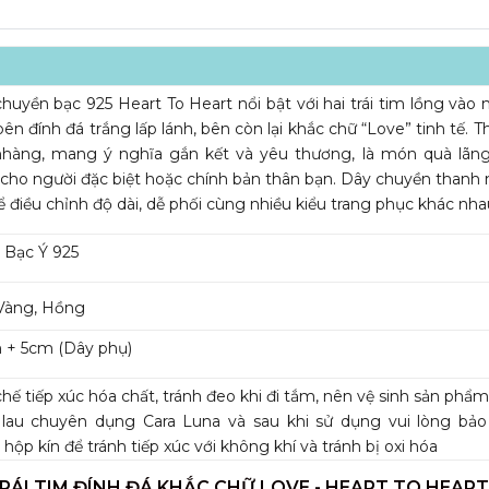
huyền bạc 925 Heart To Heart nổi bật với hai trái tim lồng vào 
ên đính đá trắng lấp lánh, bên còn lại khắc chữ “Love” tinh tế. Th
nhàng, mang ý nghĩa gắn kết và yêu thương, là món quà lãn
cho người đặc biệt hoặc chính bản thân bạn. Dây chuyền thanh
ể điều chỉnh độ dài, dễ phối cùng nhiều kiểu trang phục khác nha
 Bạc Ý 925
Vàng, Hồng
 + 5cm (Dây phụ)
hế tiếp xúc hóa chất, tránh đeo khi đi tắm, nên vệ sinh sản phẩ
 lau chuyên dụng Cara Luna và sau khi sử dụng vui lòng bả
 hộp kín để tránh tiếp xúc với không khí và tránh bị oxi hóa
RÁI TIM ĐÍNH ĐÁ KHẮC CHỮ LOVE - HEART TO HEART