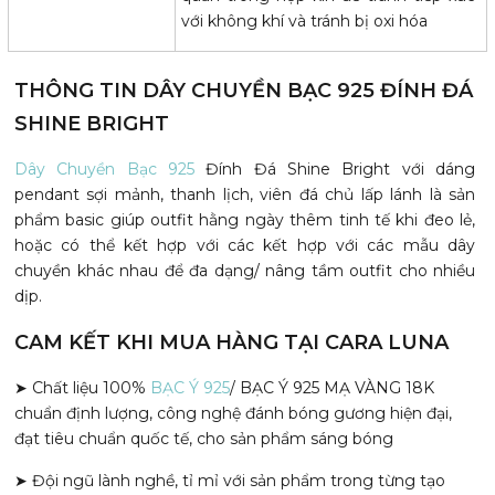
với không khí và tránh bị oxi hóa
THÔNG TIN DÂY CHUYỀN BẠC 925 ĐÍNH ĐÁ
SHINE BRIGHT
Dây Chuyền Bạc 925
Đính Đá Shine Bright với dáng
pendant sợi mảnh, thanh lịch, viên đá chủ lấp lánh là sản
phẩm basic giúp outfit hằng ngày thêm tinh tế khi đeo lẻ,
hoặc có thể kết hợp với các kết hợp với các mẫu dây
chuyền khác nhau để đa dạng/ nâng tầm outfit cho nhiều
dịp.
CAM KẾT KHI MUA HÀNG TẠI CARA LUNA
➤ Chất liệu 100%
BẠC Ý 925
/ BẠC Ý 925 MẠ VÀNG 18K
chuẩn định lượng, công nghệ đánh bóng gương hiện đại,
đạt tiêu chuẩn quốc tế, cho sản phẩm sáng bóng
➤ Đội ngũ lành nghề, tỉ mỉ với sản phẩm trong từng tạo