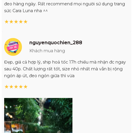
đeo hàng ngày. Rất recommend mọi người sử dụng trang
sức Cara Luna nha ^^
★
★
★
★
★
nguyenquochien_288
Khách mua hàng
Đẹp, giá cả hợp lý, ship hoả tốc 17h chiều mà nhận đc ngay
sau 40p. Chất lượng rất tốt, size nhỏ nhất mà vẫn bị rộng
ngón áp út, đeo ngón giữa thì vừa
★
★
★
★
★