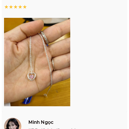
★
★
★
★
★
Minh Ngọc