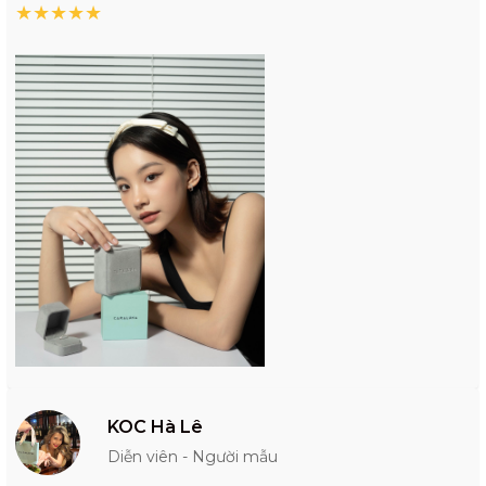
★
★
★
★
★
KOC Hà Lê
Diễn viên - Người mẫu