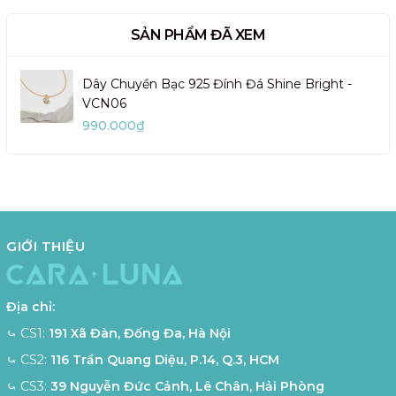
SẢN PHẨM ĐÃ XEM
Dây Chuyền Bạc 925 Đính Đá Shine Bright -
VCN06
990.000₫
GIỚI THIỆU
Địa chỉ:
⤿ CS1:
191 Xã Đàn, Đống Đa, Hà Nội
⤿ CS2:
116 Trần Quang Diệu, P.14, Q.3, HCM
⤿ CS3:
39 Nguyễn Đức Cảnh, Lê Chân, Hải Phòng