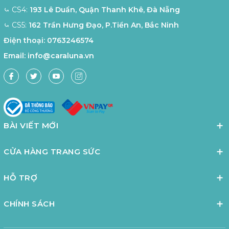
⤿ CS4:
193 Lê Duẩn, Quận Thanh Khê, Đà Nẵng
⤿ CS5:
162 Trần Hưng Đạo, P.Tiền An, Bắc Ninh
Điện thoại:
0763246574
Email:
info@caraluna.vn
BÀI VIẾT MỚI
CỬA HÀNG TRANG SỨC
HỖ TRỢ
CHÍNH SÁCH