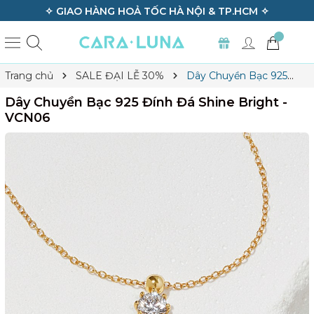
✧ GIAO HÀNG HOẢ TỐC HÀ NỘI & TP.HCM ✧
Trang chủ
SALE ĐẠI LỄ 30%
Dây Chuyền Bạc 925
Đính Đá Shine Bright - VCN06
Dây Chuyền Bạc 925 Đính Đá Shine Bright -
VCN06