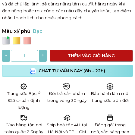
và đá chủ lấp lánh, dễ dàng nâng tầm outfit hằng ngày khi
đeo riêng hoặc mix cùng các mẫu dây chuyền khác, tạo điểm
nhấn thanh lịch cho nhiều phong cách.
Màu xi/ phủ:
Bạc
-
+
THÊM VÀO GIỎ HÀNG
CHAT TƯ VẤN NGAY (8h - 22h)
Trang sức Bạc Ý
Đổi trả sản phẩm
Bảo hành làm mới
925 chuẩn định
trong vòng 30ngày
trang sức trọn đời
lượng
Giao hàng tận nơi
Ship hoả tốc 4H tại
Đóng gói trang
toàn quốc 2-3ngày
Hà Nội và TP.HCM
nhã, sẵn sàng trao