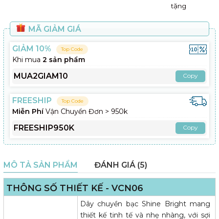
tặng
MÃ GIẢM GIÁ
GIẢM 10%
Top Code
Khi mua
2 sản phẩm
MUA2GIAM10
Copy
FREESHIP
Top Code
Miễn Phí
Vận Chuyển Đơn > 950k
FREESHIP950K
Copy
MÔ TẢ SẢN PHẨM
ĐÁNH GIÁ (5)
THÔNG SỐ THIẾT KẾ - VCN06
Dây chuyền bạc Shine Bright mang
thiết kế tinh tế và nhẹ nhàng, với sợi