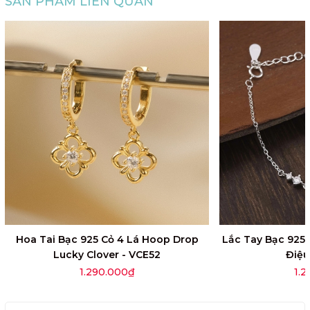
SẢN PHẨM LIÊN QUAN
Hoa Tai Bạc 925 Cỏ 4 Lá Hoop Drop
Lắc Tay Bạc 925
Lucky Clover - VCE52
Điệu
1.290.000₫
1.