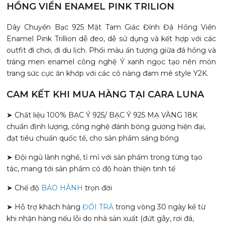
HỒNG VIỀN ENAMEL PINK TRILION
Dây Chuyền Bạc 925 Mặt Tam Giác Đính Đá Hồng Viền
Enamel Pink Trillion dễ đeo, dễ sử dụng và kết hợp với các
outfit đi chơi, đi du lịch. Phối màu ấn tượng giữa đá hồng và
tráng men enamel công nghệ Ý xanh ngọc tạo nên món
trang sức cực ăn khớp với các cô nàng đam mê style Y2K.
CAM KẾT KHI MUA HÀNG TẠI CARA LUNA
➤ Chất liệu 100% BẠC Ý 925/ BẠC Ý 925 MẠ VÀNG 18K
chuẩn định lượng, công nghệ đánh bóng gương hiện đại,
đạt tiêu chuẩn quốc tế, cho sản phẩm sáng bóng
➤ Đội ngũ lành nghề, tỉ mỉ với sản phẩm trong từng tạo
tác, mang tới sản phẩm có độ hoàn thiện tinh tế
➤ Chế độ
BẢO HÀNH
trọn đời
➤ Hỗ trợ khách hàng
ĐỔI TRẢ
trong vòng 30 ngày kể từ
khi nhận hàng nếu lỗi do nhà sản xuất (đứt gãy, rơi đá,