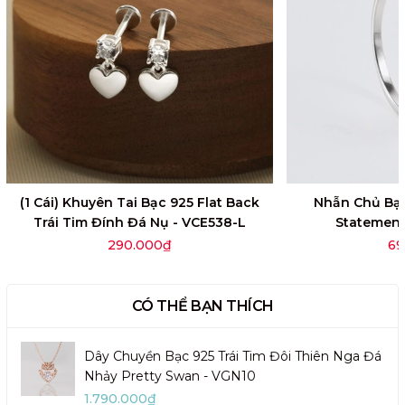
(1 Cái) Khuyên Tai Bạc 925 Flat Back
Nhẫn Chủ Bạc
Trái Tim Đính Đá Nụ - VCE538-L
Statement
290.000₫
69
CÓ THỂ BẠN THÍCH
Dây Chuyền Bạc 925 Trái Tim Đôi Thiên Nga Đá
Nhảy Pretty Swan - VGN10
1.790.000₫