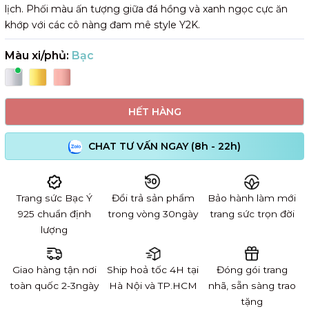
lịch. Phối màu ấn tượng giữa đá hồng và xanh ngọc cực ăn
khớp với các cô nàng đam mê style Y2K.
Màu xi/phủ:
Bạc
HẾT HÀNG
CHAT TƯ VẤN NGAY (8h - 22h)
Trang sức Bạc Ý
Đổi trả sản phẩm
Bảo hành làm mới
925 chuẩn định
trong vòng 30ngày
trang sức trọn đời
lượng
Giao hàng tận nơi
Ship hoả tốc 4H tại
Đóng gói trang
toàn quốc 2-3ngày
Hà Nội và TP.HCM
nhã, sẵn sàng trao
tặng