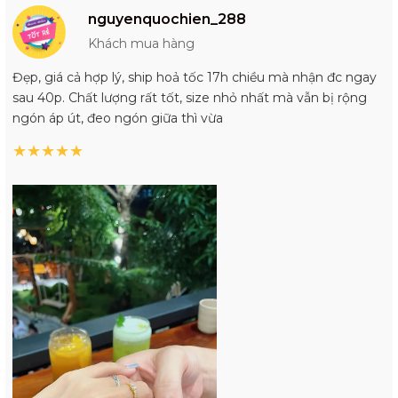
nguyenquochien_288
Khách mua hàng
Đẹp, giá cả hợp lý, ship hoả tốc 17h chiều mà nhận đc ngay
sau 40p. Chất lượng rất tốt, size nhỏ nhất mà vẫn bị rộng
ngón áp út, đeo ngón giữa thì vừa
★
★
★
★
★