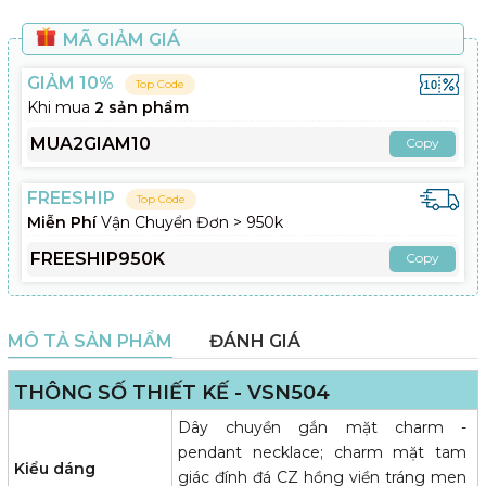
MÃ GIẢM GIÁ
GIẢM 10%
Top Code
Khi mua
2 sản phẩm
MUA2GIAM10
Copy
FREESHIP
Top Code
Miễn Phí
Vận Chuyển Đơn > 950k
FREESHIP950K
Copy
MÔ TẢ SẢN PHẨM
ĐÁNH GIÁ
THÔNG SỐ THIẾT KẾ - VSN504
Dây chuyền gắn mặt charm -
pendant necklace; charm mặt tam
Kiểu dáng
giác đính đá CZ hồng viền tráng men