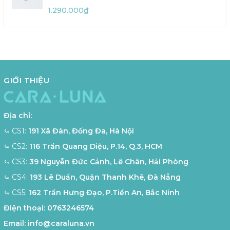
1.290.000₫
GIỚI THIỆU
Địa chỉ:
⤿ CS1:
191 Xã Đàn, Đống Đa, Hà Nội
⤿ CS2:
116 Trần Quang Diệu, P.14, Q.3, HCM
⤿ CS3:
39 Nguyễn Đức Cảnh, Lê Chân, Hải Phòng
⤿ CS4:
193 Lê Duẩn, Quận Thanh Khê, Đà Nẵng
⤿ CS5:
162 Trần Hưng Đạo, P.Tiền An, Bắc Ninh
Điện thoại:
0763246574
Email:
info@caraluna.vn