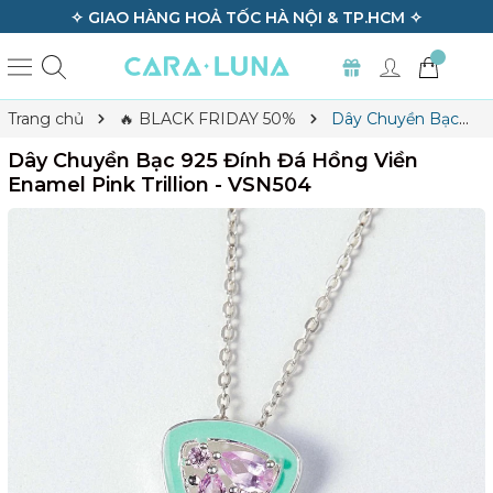
✧ GIAO HÀNG HOẢ TỐC HÀ NỘI & TP.HCM ✧
Trang chủ
🔥 BLACK FRIDAY 50%
Dây Chuyền Bạc
925 Đính Đá Hồng Viền Enamel Pink Trillion - VSN504
Dây Chuyền Bạc 925 Đính Đá Hồng Viền
Enamel Pink Trillion - VSN504