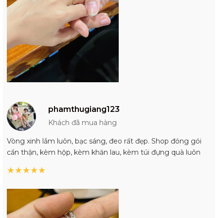
phamthugiang123
Khách đã mua hàng
Vòng xinh lắm luôn, bạc sáng, đeo rất đẹp. Shop đóng gói
cẩn thận, kèm hộp, kèm khăn lau, kèm túi đựng quà luôn
★
★
★
★
★