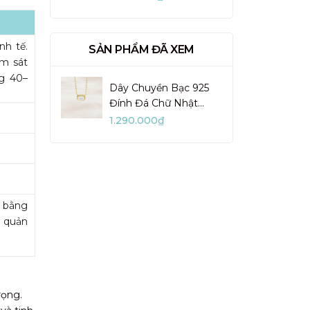
VUN02-1
nh tế.
SẢN PHẨM ĐÃ XEM
ôm sát
g 40–
Dây Chuyền Bạc 925
Đính Đá Chữ Nhật
Emerald Cut - VSN14
1.290.000₫
m bằng
o quản
rọng.