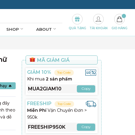
QUÀ TẶNG
TÀI KHOẢN
GIỎ HÀNG
SHOP
ABOUT
hữ
MÃ GIẢM GIÁ
GIẢM 10%
Top Code
Khi mua
2 sản phẩm
hạy 🔥
MUA2GIAM10
Copy
g đầy
FREESHIP
Top Code
ánh theo
Miễn Phí
Vận Chuyển Đơn >
 và dễ
950k
FREESHIP950K
Copy