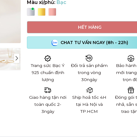
Màu xi/phủ:
Bạc
HẾT HÀNG
CHAT TƯ VẤN NGAY (8h - 22h)
Trang sức Bạc Ý
Đổi trả sản phẩm
Bảo hành
925 chuẩn định
trong vòng
mới trang
lượng
30ngày
trọn đờ
Giao hàng tận nơi
Ship hoả tốc 4H
Đóng gói 
toàn quốc 2-
tại Hà Nội và
nhã, sẵn 
3ngày
TP.HCM
trao tặ