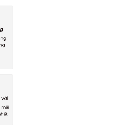
ng
ụng
áng
 vời
u mãi
nhất