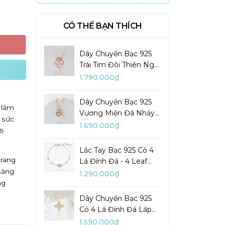
CÓ THỂ BẠN THÍCH
Dây Chuyền Bạc 925
Trái Tim Đôi Thiên Nga
Đá Nhảy Pretty Swan -
1.790.000₫
VGN10
Dây Chuyền Bạc 925
 làm
Vương Miện Đá Nhảy
 sức
My Queen - VYN13
1.690.000₫
i
Lắc Tay Bạc 925 Cỏ 4
trang
Lá Đính Đá - 4 Leaf
sàng
Clover - VYB27
1.290.000₫
ng
Dây Chuyền Bạc 925
Cỏ 4 Lá Đính Đá Lấp
Lánh Lady Clover -
1.590.000₫