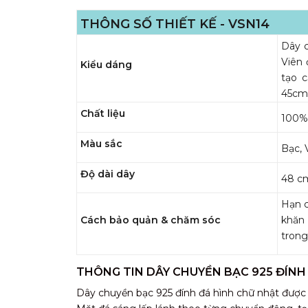
THÔNG SỐ THIẾT KẾ - VSN14
Dây c
Viên 
Kiểu dáng
tạo 
45cm,
Chất liệu
100% 
Màu sắc
Bạc, 
Độ dài dây
48 c
Hạn c
Cách bảo quản & chăm sóc
khăn
trong
THÔNG TIN DÂY CHUYỀN BẠC 925 ĐÍN
Dây chuyền bạc 925 đính đá hình chữ nhật được 