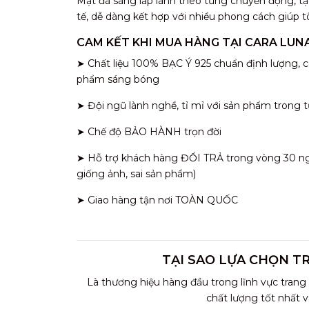
Mặt đá sáng lấp lánh theo từng chuyển động, tạ
tế, dễ dàng kết hợp với nhiều phong cách giúp tô
CAM KẾT KHI MUA HÀNG TẠI CARA LUN
➤ Chất liệu 100% BẠC Ý 925 chuẩn định lượng, c
phẩm sáng bóng
➤ Đội ngũ lành nghề, tỉ mỉ với sản phẩm trong t
➤ Chế độ BẢO HÀNH trọn đời
➤ Hỗ trợ khách hàng ĐỔI TRẢ trong vòng 30 ngày
giống ảnh, sai sản phẩm)
➤ Giao hàng tận nơi TOÀN QUỐC
TẠI SAO LỰA CHỌN T
Là thương hiệu hàng đầu trong lĩnh vực trang
chất lượng tốt nhất 