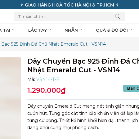
✧ GIAO HÀNG HOẢ TỐC HÀ NỘI & TP.HCM ✧
A TAI
LẮC TAY
NHẪN
QUÀ & ĐỒ ĐÔI
Bạc 925 Đính Đá Chữ Nhật Emerald Cut - VSN14
Dây Chuyền Bạc 925 Đính Đá C
Nhật Emerald Cut - VSN14
Mã:
VSN14-T-B
Bán c
1.290.000₫
Dây chuyền Emerald Cut mang nét tinh giản nhưn
cuốn hút. Từng góc cắt tinh xảo khiến viên đá lấp l
từng cử động. Thiết kế hình khối hiện đại, thanh lịch
dàng phối cùng mọi phong cách.