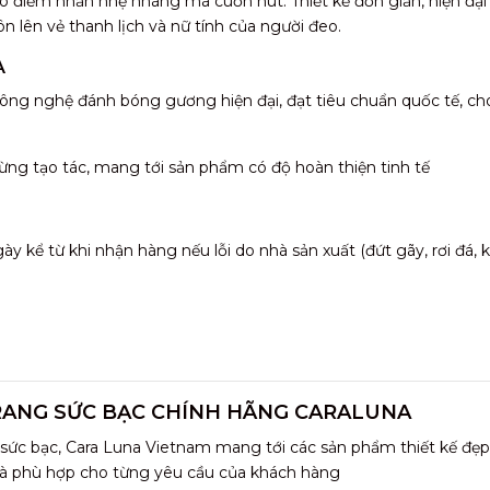
o điểm nhấn nhẹ nhàng mà cuốn hút. Thiết kế đơn giản, hiện đại 
n lên vẻ thanh lịch và nữ tính của người đeo.
A
ông nghệ đánh bóng gương hiện đại, đạt tiêu chuẩn quốc tế, ch
ừng tạo tác, mang tới sản phẩm có độ hoàn thiện tinh tế
 kể từ khi nhận hàng nếu lỗi do nhà sản xuất (đứt gãy, rơi đá,
RANG SỨC BẠC CHÍNH HÃNG CARALUNA
 sức bạc, Cara Luna Vietnam mang tới các sản phẩm thiết kế đẹp
và phù hợp cho từng yêu cầu của khách hàng