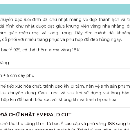
huyền bạc 925 đính đá chữ nhật mang vẻ đẹp thanh lịch và ti
đá hình chữ nhật được đặt giữa khung viền vàng nhẹ nhàng, 
cảm giác mềm mại và sang trọng. Dây đeo mảnh dài khoản
 dễ phối với nhiều trang phục và phù hợp để đeo hằng ngày.
bạc Ý 925, có thể thêm xi mạ vàng 18K
Vàng
m + 5 cm dây phụ
hế tiếp xúc hóa chất, tránh đeo khi đi tắm, nên vệ sinh sản phẩ
 lau chuyên dụng Cara Luna và sau khi sử dụng vui lòng bả
 hộp kín để tránh tiếp xúc với không khí và tránh bị oxi hóa
H ĐÁ CHỮ NHẬT EMERALD CUT
chế tác thủ công tỉ mỉ từ bạc Ý cao cấp và phủ vàng 18K sang t