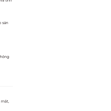
và tinh
o sản
 không
 mắt,