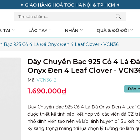
✧ GIAO HÀNG HOẢ TỐC HÀ NỘI & TP.HCM ✧
A TAI
LẮC TAY
NHẪN
QUÀ & ĐỒ ĐÔI
 Bạc 925 Cỏ 4 Lá Đá Onyx Đen 4 Leaf Clover - VCN36
Dây Chuyền Bạc 925 Cỏ 4 Lá Đ
Onyx Đen 4 Leaf Clover - VCN3
Mã:
VCN36-B
Bán c
1.690.000₫
Dây Chuyền Bạc 925 Cỏ 4 Lá Đá Onyx Đen 4 Leaf C
được thiết kế tinh xảo, kết hợp với các viên đá CZ t
nhỏ đính viền tạo nên vẻ lấp lánh huyền bí. Sự kết 
kỳ sang trọng mang tới lựa chọn lý tưởng để làm q