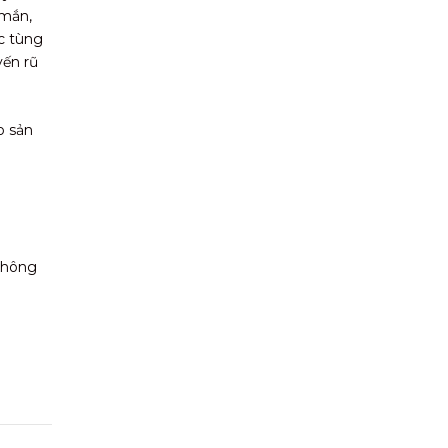
 mắn,
ệc tùng
yến rũ
o sản
 không