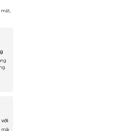
 mắt,
ng
ụng
áng
 vời
u mãi