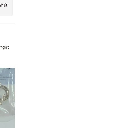
nhất
 ngặt