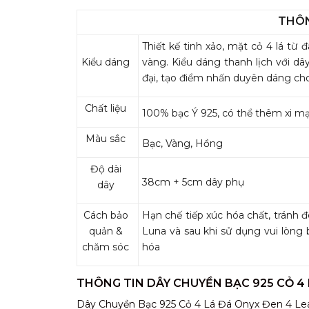
THÔN
Thiết kế tinh xảo, mặt cỏ 4 lá từ
Kiểu dáng
vàng. Kiểu dáng thanh lịch với d
đại, tạo điểm nhấn duyên dáng cho
Chất liệu
100% bạc Ý 925, có thể thêm xi m
Màu sắc
Bạc, Vàng, Hồng
Độ dài
38cm + 5cm dây phụ
dây
Cách bảo
Hạn chế tiếp xúc hóa chất, tránh 
quản &
Luna và sau khi sử dụng vui lòng b
chăm sóc
hóa
THÔNG TIN DÂY CHUYỀN BẠC 925 CỎ 4 
Dây Chuyền Bạc 925 Cỏ 4 Lá Đá Onyx Đen 4 Leaf