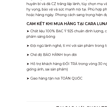
huyền bí và đá CZ trắng lấp lánh, tùy chọn mạ và
hy vọng, bảo vệ và sức mạnh nội tại. Phù hợp phụ
hoặc hàng ngày. Phong cách sang trọng hiện đại
CAM KẾT KHI MUA HÀNG TẠI CARA LUN
➤ Chất liệu 100% BẠC Ý 925 chuẩn định lượng, c
phẩm sáng bóng
➤ Đội ngũ lành nghề, tỉ mỉ với sản phẩm trong t
➤ Chế độ BẢO HÀNH trọn đời
➤ Hỗ trợ khách hàng ĐỔI TRẢ trong vòng 30 ngày
giống ảnh, sai sản phẩm)
➤ Giao hàng tận nơi TOÀN QUỐC