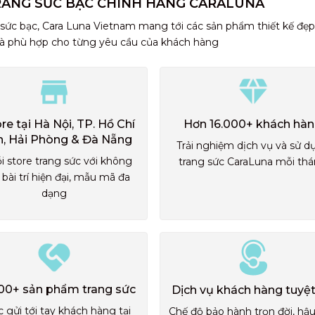
RANG SỨC BẠC CHÍNH HÃNG CARALUNA
 sức bạc, Cara Luna Vietnam mang tới các sản phẩm thiết kế đẹp
và phù hợp cho từng yêu cầu của khách hàng
ore tại Hà Nội, TP. Hồ Chí
Hơn 16.000+ khách hà
h, Hải Phòng & Đà Nẵng
Trải nghiệm dịch vụ và sử d
i store trang sức với không
trang sức CaraLuna mỗi th
 bài trí hiện đại, mẫu mã đa
dạng
00+ sản phẩm trang sức
Dịch vụ khách hàng tuyệt
 gửi tới tay khách hàng tại
Chế độ bảo hành trọn đời, hậ