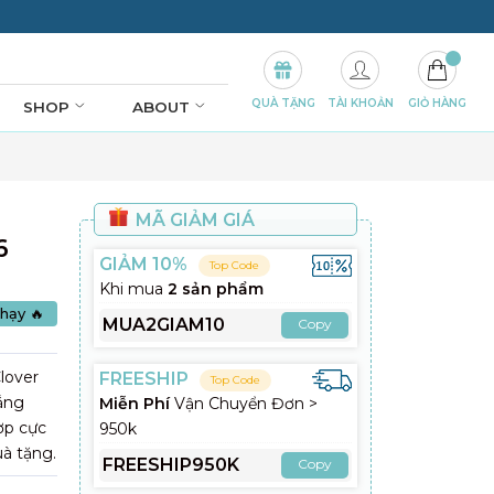
QUÀ TẶNG
TÀI KHOẢN
GIỎ HÀNG
SHOP
ABOUT
á
MÃ GIẢM GIÁ
6
GIẢM 10%
Top Code
Khi mua
2 sản phẩm
hạy 🔥
MUA2GIAM10
Copy
lover
FREESHIP
Top Code
rắng
Miễn Phí
Vận Chuyển Đơn >
hợp cực
950k
uà tặng.
FREESHIP950K
Copy