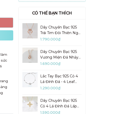
CÓ THỂ BẠN THÍCH
Dây Chuyền Bạc 925
Trái Tim Đôi Thiên Nga
Đá Nhảy Pretty Swan -
1.790.000₫
VGN10
Dây Chuyền Bạc 925
 làm
Vương Miện Đá Nhảy
 sức
My Queen - VYN13
1.690.000₫
i
Lắc Tay Bạc 925 Cỏ 4
trang
Lá Đính Đá - 4 Leaf
sàng
Clover - VYB27
1.290.000₫
ng
Dây Chuyền Bạc 925
Cỏ 4 Lá Đính Đá Lấp
Lánh Lady Clover -
1.590.000₫