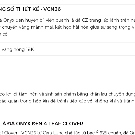
G SỐ THIẾT KẾ - VCN36
 đá Onyx đen huyền bí, viền quanh là đá CZ trắng lấp lánh trên 
ây chuyền vàng mảnh mai, kết hợp hài hòa giữa sự sang trọng v
 cổ.
ạ vàng hồng 18K
đeo khi đi tắm, nên vệ sinh sản phẩm bằng khăn lau chuyên dụn
ảo quản trong hộp kín để tránh tiếp xúc với không khí và tránh 
LÁ ĐÁ ONYX ĐEN 4 LEAF CLOVER
 Clover - VCN36 từ Cara Luna chế tác từ bạc Ý 925 chuẩn, đá O