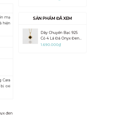
VUN02-1
nền mạ
SẢN PHẨM ĐÃ XEM
à hiện
Dây Chuyền Bạc 925
Cỏ 4 Lá Đá Onyx Đen
4 Leaf Clover - VCN36
1.690.000₫
g Cara
bị oxi
nyx đen