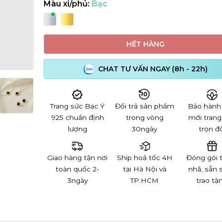
Màu xi/phủ:
Bạc
HẾT HÀNG
CHAT TƯ VẤN NGAY (8h - 22h)
Trang sức Bạc Ý
Đổi trả sản phẩm
Bảo hành
925 chuẩn định
trong vòng
mới trang
lượng
30ngày
trọn đờ
Giao hàng tận nơi
Ship hoả tốc 4H
Đóng gói 
toàn quốc 2-
tại Hà Nội và
nhã, sẵn 
3ngày
TP.HCM
trao tặ