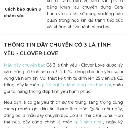
khi đi tắm, nên vệ sinh sản phẩm
bằng khăn lau chuyên dụng Cara
Cách bảo quản &
Luna và sau khi sử dụng vui lòng bảo
chăm sóc
quản trong hộp kín để tránh tiếp xúc
với không khí và tránh bị oxi hóa
THÔNG TIN DÂY CHUYỀN CỎ 3 LÁ TÌNH
YÊU - CLOVER LOVE
Mẫu dây chuyền bạc
Cỏ 3 lá tình yêu - Clover Love được lấy
cảm hứng từ hình ảnh cỏ 3 lá, biểu tượng cho tình yêu, sự hi
vọng và niềm tin. Với thiết kế tinh tế đính lên 25 viên đá CZ
trắng, đây là món
quà ý nghĩa dành tặng cho bạn gái
, nhắn
gửi tới nàng thông điệp tình yêu hạnh phúc.
Nếu bạn là cô gái yêu thích sự trẻ trung, sang trọng cùng
mong muốn ghi dấu ấn thanh lịch Hàn Quốc mỗi ngày,
đừng bỏ lỡ mẫu dây chuyền bạc Cỏ 3 lá nhà Cara Luna. Hơn
thế nữa, đây cũng chính là món
quà sinh nhật
, ngày kỷ