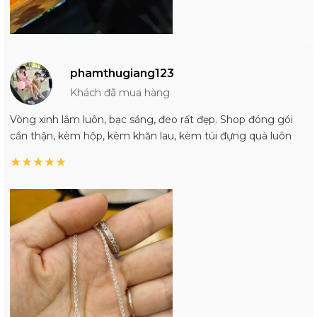
phamthugiang123
Khách đã mua hàng
Vòng xinh lắm luôn, bạc sáng, đeo rất đẹp. Shop đóng gói
cẩn thận, kèm hộp, kèm khăn lau, kèm túi đựng quà luôn
★
★
★
★
★