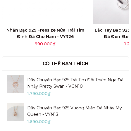
Nhẫn Bạc 925 Freesize Nửa Trái Tim
Lắc Tay Bạc 92
Đính Đá Cho Nam - VYR26
Đá Đen Eter
990.000₫
1.
CÓ THỂ BẠN THÍCH
Dây Chuyền Bạc 925 Trái Tim Đôi Thiên Nga Đá
Nhảy Pretty Swan - VGN10
1.790.000₫
Dây Chuyền Bạc 925 Vương Miện Đá Nhảy My
Queen - VYN13
1.690.000₫