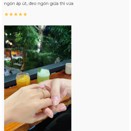
ngón áp út, đeo ngón giữa thì vừa
★
★
★
★
★