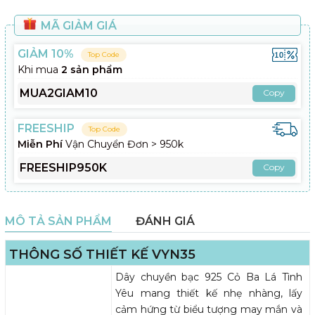
MÃ GIẢM GIÁ
GIẢM 10%
Top Code
Khi mua
2 sản phẩm
MUA2GIAM10
Copy
FREESHIP
Top Code
Miễn Phí
Vận Chuyển Đơn > 950k
FREESHIP950K
Copy
MÔ TẢ SẢN PHẨM
ĐÁNH GIÁ
THÔNG SỐ THIẾT KẾ VYN35
Dây chuyền bạc 925 Cỏ Ba Lá Tình
Yêu mang thiết kế nhẹ nhàng, lấy
cảm hứng từ biểu tượng may mắn và