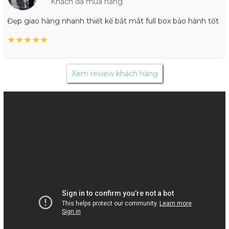
Khách đã mua hàng
Đẹp giao hàng nhanh thiết kế bắt mắt full box bảo hành tốt
★
★
★
★
★
Xem review khách hàng