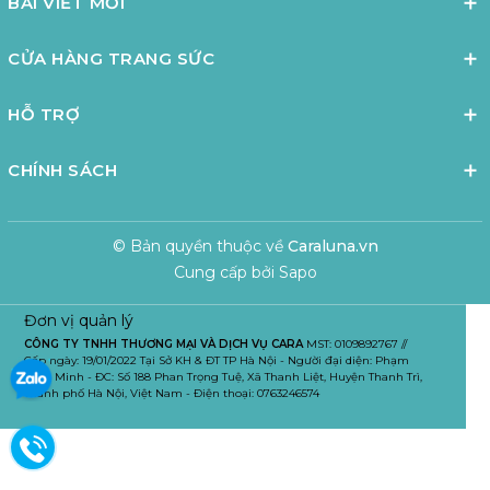
BÀI VIẾT MỚI
CỬA HÀNG TRANG SỨC
HỖ TRỢ
CHÍNH SÁCH
© Bản quyền thuộc về
Caraluna.vn
Cung cấp bởi
Sapo
Đơn vị quản lý
CÔNG TY TNHH THƯƠNG MẠI VÀ DỊCH VỤ CARA
MST: 0109892767 //
Cấp ngày: 19/01/2022 Tại Sở KH & ĐT TP Hà Nội - Người đại diện: Phạm
Tuấn Minh - ĐC: Số 188 Phan Trọng Tuệ, Xã Thanh Liệt, Huyện Thanh Trì,
Thành phố Hà Nội, Việt Nam - Điện thoại: 0763246574