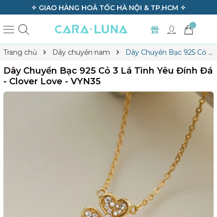
✧ GIAO HÀNG HOẢ TỐC HÀ NỘI & TP.HCM ✧
Trang chủ
Dây chuyền nam
Dây Chuyền Bạc 925 Cỏ 3
Lá Tình Yêu Đính Đá - Clover Love - VYN35
Dây Chuyền Bạc 925 Cỏ 3 Lá Tình Yêu Đính Đá
- Clover Love - VYN35