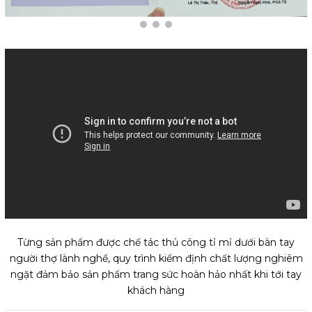
Từng sản phẩm được chế tác thủ công tỉ mỉ dưới bàn tay
người thợ lành nghề, quy trình kiểm định chất lượng nghiêm
ngặt đảm bảo sản phẩm trang sức hoàn hảo nhất khi tới tay
khách hàng