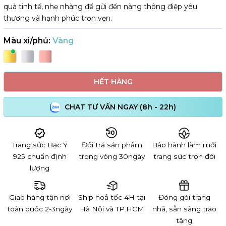
quà tinh tế, nhẹ nhàng để gửi đến nàng thông điệp yêu
thương và hạnh phúc trọn vẹn.
Màu xi/phủ:
Vàng
HẾT HÀNG
CHAT TƯ VẤN NGAY (8h - 22h)
Trang sức Bạc Ý
Đổi trả sản phẩm
Bảo hành làm mới
925 chuẩn định
trong vòng 30ngày
trang sức trọn đời
lượng
Giao hàng tận nơi
Ship hoả tốc 4H tại
Đóng gói trang
toàn quốc 2-3ngày
Hà Nội và TP.HCM
nhã, sẵn sàng trao
tặng