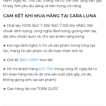
niệm, ngày lễ,... mà các chàng trai có thể trao tặng bạn gái,
tỏ bày tình yêu dịu dàng và trân trọng với nàng.
CAM KẾT KHI MUA HÀNG TẠI CARA LUNA
➤ Chất liệu 100% BẠC Ý 925/ BẠC Ý 925 MẠ VÀNG 18K
chuẩn định lượng, công nghệ đánh bóng gương hiện đại,
đạt tiêu chuẩn quốc tế, cho sản phẩm sáng bóng
➤ Đội ngũ lành nghề, tỉ mỉ với sản phẩm trong từng tạo
tác, mang tới sản phẩm có độ hoàn thiện tinh tế
➤ Chế độ
BẢO HÀNH
trọn đời
➤ Hỗ trợ khách hàng
ĐỔI TRẢ
trong vòng 30 ngày kể từ
khi nhận hàng nếu lỗi do nhà sản xuất (đứt gãy, rơi đá,
không giống ảnh, sai sản phẩm)
➤ Giao hàng tận nơi TOÀN QUỐC