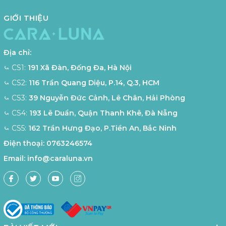
GIỚI THIỆU
Địa chỉ:
⤿ CS1:
191 Xã Đàn, Đống Đa, Hà Nội
⤿ CS2:
116 Trần Quang Diệu, P.14, Q.3, HCM
⤿ CS3:
39 Nguyễn Đức Cảnh, Lê Chân, Hải Phòng
⤿ CS4:
193 Lê Duẩn, Quận Thanh Khê, Đà Nẵng
⤿ CS5:
162 Trần Hưng Đạo, P.Tiền An, Bắc Ninh
Điện thoại:
0763246574
Email:
info@caraluna.vn