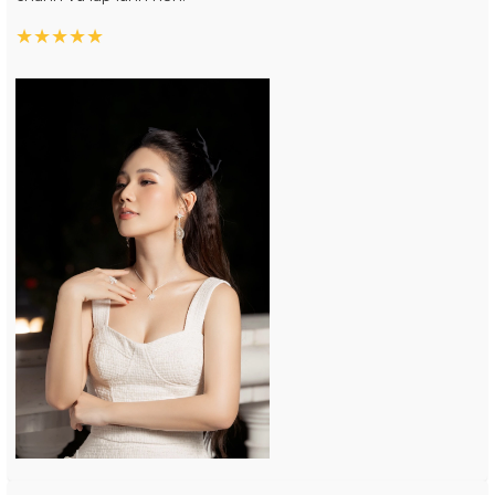
★
★
★
★
★