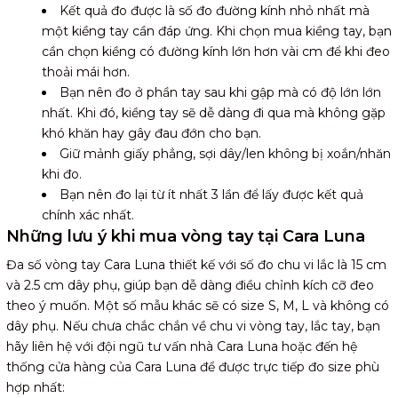
Kết quả đo được là số đo đường kính nhỏ nhất mà
một kiềng tay cần đáp ứng. Khi chọn mua kiềng tay, bạn
cần chọn kiềng có đường kính lớn hơn vài cm để khi đeo
thoải mái hơn.
Bạn nên đo ở phần tay sau khi gập mà có độ lớn lớn
nhất. Khi đó, kiềng tay sẽ dễ dàng đi qua mà không gặp
khó khăn hay gây đau đớn cho bạn.
Giữ mảnh giấy phẳng, sợi dây/len không bị xoắn/nhăn
khi đo.
Bạn nên đo lại từ ít nhất 3 lần để lấy được kết quả
chính xác nhất.
Những lưu ý khi mua vòng tay tại Cara Luna
Đa số vòng tay Cara Luna thiết kế với số đo chu vi lắc là 15 cm
và 2.5 cm dây phụ, giúp bạn dễ dàng điều chỉnh kích cỡ đeo
theo ý muốn. Một số mẫu khác sẽ có size S, M, L và không có
dây phụ. Nếu chưa chắc chắn về chu vi vòng tay, lắc tay, bạn
hãy liên hệ với đội ngũ tư vấn nhà Cara Luna hoặc đến hệ
thống cửa hàng của Cara Luna để được trực tiếp đo size phù
hợp nhất: