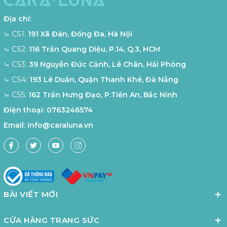
Địa chỉ:
⤿ CS1:
191 Xã Đàn, Đống Đa, Hà Nội
⤿ CS2:
116 Trần Quang Diệu, P.14, Q.3, HCM
⤿ CS3:
39 Nguyễn Đức Cảnh, Lê Chân, Hải Phòng
⤿ CS4:
193 Lê Duẩn, Quận Thanh Khê, Đà Nẵng
⤿ CS5:
162 Trần Hưng Đạo, P.Tiền An, Bắc Ninh
Điện thoại:
0763246574
Email:
info@caraluna.vn
BÀI VIẾT MỚI
CỬA HÀNG TRANG SỨC