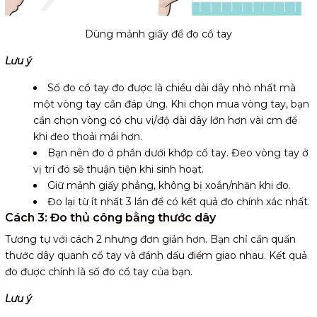
Dùng mảnh giấy để đo cổ tay
Lưu ý
Số đo cổ tay đo được là chiều dài dây nhỏ nhất mà
một vòng tay cần đáp ứng. Khi chọn mua vòng tay, bạn
cần chọn vòng có chu vi/độ dài dây lớn hơn vài cm để
khi đeo thoải mái hơn.
Bạn nên đo ở phần dưới khớp cổ tay. Đeo vòng tay ở
vị trí đó sẽ thuận tiện khi sinh hoạt.
Giữ mảnh giấy phẳng, không bị xoắn/nhăn khi đo.
Đo lại từ ít nhất 3 lần để có kết quả đo chính xác nhất.
Cách 3:
Đo thủ c
ông bằng thước dây
Tương tự với cách 2 nhưng đơn giản hơn. Bạn chỉ cần quấn
thước dây quanh cổ tay và đánh dấu điểm giao nhau. Kết quả
đo được chính là số đo cổ tay của bạn.
Lưu ý