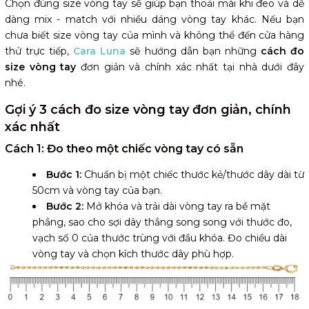
Chọn đúng size vòng tay sẽ giúp bạn thoải mái khi đeo và dễ
dàng mix - match với nhiều dáng vòng tay khác. Nếu bạn
chưa biết size vòng tay của mình và không thể đến cửa hàng
thử trực tiếp,
Cara Luna
sẽ hướng dẫn bạn những
cách đo
size vòng tay
đơn giản và chính xác nhất tại nhà dưới đây
nhé.
Gợi ý 3 cách đo size vòng tay đơn giản, chính
xác nhất
Cách 1: Đo theo một chiếc vòng tay có sẵn
Bước 1:
Chuẩn bị một chiếc thước kẻ/thước dây dài từ
50cm và vòng tay của bạn.
Bước 2:
Mở khóa và trải dài vòng tay ra bề mặt
phẳng, sao cho sợi dây thẳng song song với thước đo,
vạch số 0 của thước trùng với đầu khóa. Đo chiều dài
vòng tay và chọn kích thước dây phù hợp.