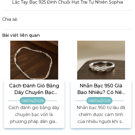
Lắc Tay Bạc 925 Đính Chuỗi Hạt Trai Tự Nhiên Sophia
Chia sẻ:
Bài viết liên quan
Cách Đánh Gió Bằng
Nhẫn Bạc 950 Giá
Dây Chuyền Bạc
Bao Nhiêu? Có Nên
Hiệu Quả Cho Người
Mua Hay Không?
08/04/2026
08/04/2026
Cảm
Cách đánh gió bằng dây
Nhẫn bạc 950 từ lâu đã
chuyền bạc vốn là
chiếm được cảm tình
phương pháp dân gian
của nhiều người khi sở
được nhiều người tin
hữu độ tinh khiết cao